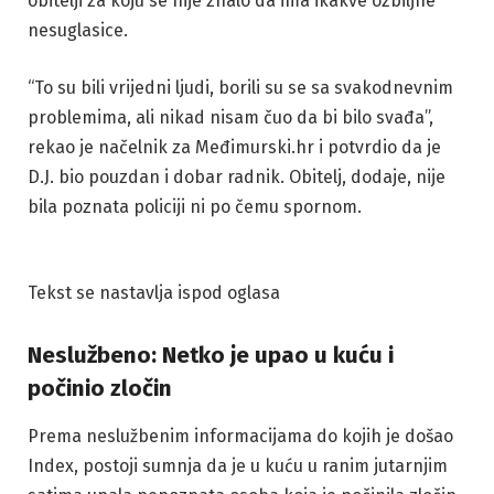
obitelji za koju se nije znalo da ima ikakve ozbiljne
nesuglasice.
“To su bili vrijedni ljudi, borili su se sa svakodnevnim
problemima, ali nikad nisam čuo da bi bilo svađa”,
rekao je načelnik za Međimurski.hr i potvrdio da je
D.J. bio pouzdan i dobar radnik. Obitelj, dodaje, nije
bila poznata policiji ni po čemu spornom.
Tekst se nastavlja ispod oglasa
Neslužbeno: Netko je upao u kuću i
počinio zločin
Prema neslužbenim informacijama do kojih je došao
Index, postoji sumnja da je u kuću u ranim jutarnjim