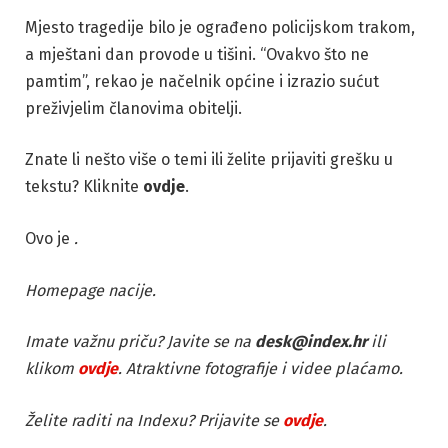
Mjesto tragedije bilo je ograđeno policijskom trakom,
a mještani dan provode u tišini. “Ovakvo što ne
pamtim”, rekao je načelnik općine i izrazio sućut
preživjelim članovima obitelji.
Znate li nešto više o temi ili želite prijaviti grešku u
tekstu? Kliknite
ovdje
.
Ovo je
.
Homepage nacije.
Imate važnu priču? Javite se na
desk@index.hr
ili
klikom
ovdje
. Atraktivne fotografije i videe plaćamo.
Želite raditi na Indexu? Prijavite se
ovdje
.