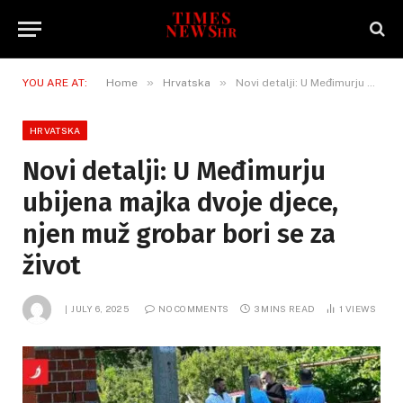
»
»
YOU ARE AT:
Home
Hrvatska
Novi detalji: U Međimurju ubijena majka dvoje djece, njen muž grobar bori se za život
HRVATSKA
Novi detalji: U Međimurju
ubijena majka dvoje djece,
njen muž grobar bori se za
život
JULY 6, 2025
NO COMMENTS
3 MINS READ
1
VIEWS