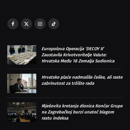
Facebook
X
Instagram
TikTok
(Twitter)
Europolova Operacija ‘DECOY II’
Zaustavila Krivotvoritelje Valute:
Hrvatska Među 18 Zemalja Sudionica
Hrvatske plaće nadmašile češke, ali raste
zabrinutost za tržište rada
Mješovita kretanja dionica Končar Grupe
na Zagrebačkoj burzi unatoč blagom
rastu indeksa