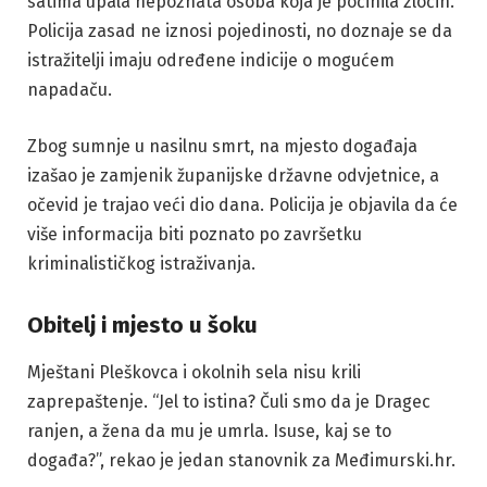
satima upala nepoznata osoba koja je počinila zločin.
Policija zasad ne iznosi pojedinosti, no doznaje se da
istražitelji imaju određene indicije o mogućem
napadaču.
Zbog sumnje u nasilnu smrt, na mjesto događaja
izašao je zamjenik županijske državne odvjetnice, a
očevid je trajao veći dio dana. Policija je objavila da će
više informacija biti poznato po završetku
kriminalističkog istraživanja.
Obitelj i mjesto u šoku
Mještani Pleškovca i okolnih sela nisu krili
zaprepaštenje. “Jel to istina? Čuli smo da je Dragec
ranjen, a žena da mu je umrla. Isuse, kaj se to
događa?”, rekao je jedan stanovnik za Međimurski.hr.