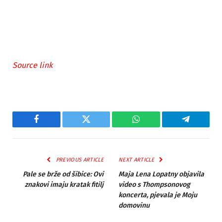
Source link
Facebook
Twitter
WhatsApp
Telegram
PREVIOUS ARTICLE
NEXT ARTICLE
Pale se brže od šibice: Ovi
Maja Lena Lopatny objavila
znakovi imaju kratak fitilj
video s Thompsonovog
koncerta, pjevala je Moju
domovinu