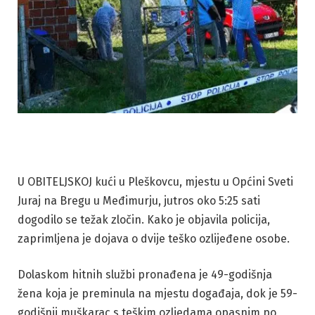
U OBITELJSKOJ kući u Pleškovcu, mjestu u Općini Sveti
Juraj na Bregu u Međimurju, jutros oko 5:25 sati
dogodilo se težak zločin. Kako je objavila policija,
zaprimljena je dojava o dvije teško ozlijeđene osobe.
Dolaskom hitnih službi pronađena je 49-godišnja
žena koja je preminula na mjestu događaja, dok je 59-
godišnji muškarac s teškim ozljedama opasnim po