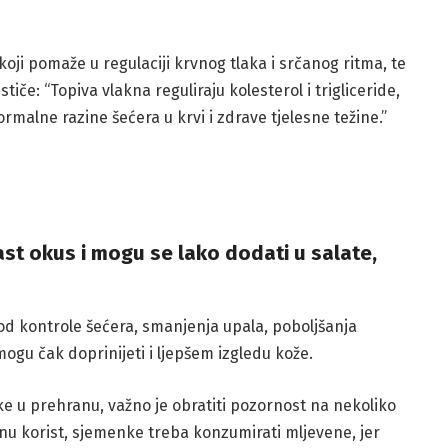
ji pomaže u regulaciji krvnog tlaka i srčanog ritma, te
če: “Topiva vlakna reguliraju kolesterol i trigliceride,
alne razine šećera u krvi i zdrave tjelesne težine.”
st okus i mogu se lako dodati u salate,
 kontrole šećera, smanjenja upala, poboljšanja
gu čak doprinijeti i ljepšem izgledu kože.
e u prehranu, važno je obratiti pozornost na nekoliko
nu korist, sjemenke treba konzumirati mljevene, jer