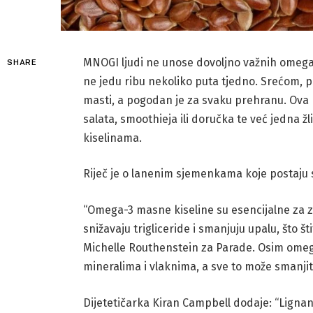
MNOGI ljudi ne unose dovoljno važnih omega-3
SHARE
ne jedu ribu nekoliko puta tjedno. Srećom, 
masti, a pogodan je za svaku prehranu. Ova
salata, smoothieja ili doručka te već jedna
kiselinama.
Riječ je o lanenim sjemenkama koje postaju 
“Omega-3 masne kiseline su esencijalne za z
snižavaju trigliceride i smanjuju upalu, što št
Michelle Routhenstein za Parade. Osim omeg
mineralima i vlaknima, a sve to može smanjiti
Dijetetičarka Kiran Campbell dodaje: “Lignani