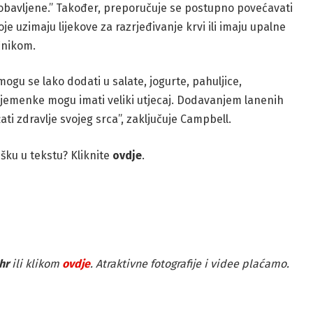
obavljene.” Također, preporučuje se postupno povećavati
e uzimaju lijekove za razrjeđivanje krvi ili imaju upalne
ečnikom.
ogu se lako dodati u salate, jogurte, pahuljice,
e sjemenke mogu imati veliki utjecaj. Dodavanjem lanenih
 zdravlje svojeg srca”, zaključuje Campbell.
rešku u tekstu? Kliknite
ovdje
.
hr
ili klikom
ovdje
. Atraktivne fotografije i videe plaćamo.