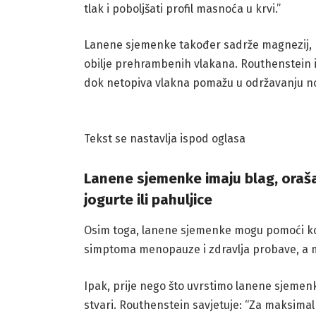
tlak i poboljšati profil masnoća u krvi.”
Lanene sjemenke također sadrže magnezij, ko
obilje prehrambenih vlakana. Routhenstein isti
dok netopiva vlakna pomažu u održavanju norm
Tekst se nastavlja ispod oglasa
Lanene sjemenke imaju blag, oraša
jogurte ili pahuljice
Osim toga, lanene sjemenke mogu pomoći kod
simptoma menopauze i zdravlja probave, a mo
Ipak, prije nego što uvrstimo lanene sjemenk
stvari. Routhenstein savjetuje: “Za maksimal