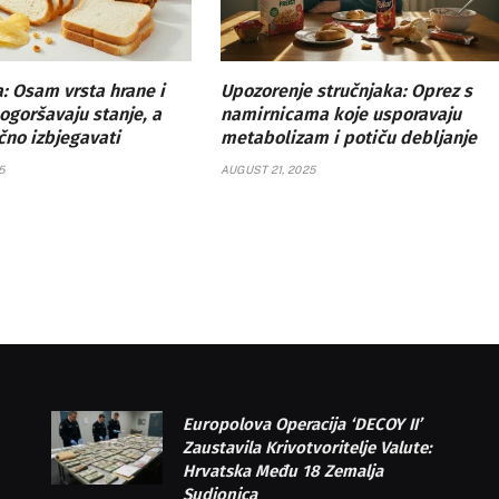
: Osam vrsta hrane i
Upozorenje stručnjaka: Oprez s
ogoršavaju stanje, a
namirnicama koje usporavaju
učno izbjegavati
metabolizam i potiču debljanje
5
AUGUST 21, 2025
Europolova Operacija ‘DECOY II’
Zaustavila Krivotvoritelje Valute:
Hrvatska Među 18 Zemalja
Sudionica