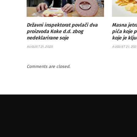
Državni inspektorat povlači dva
Masna jetra
proizvoda Koke d.d. zbog
pića koje p
nedeklarirane soje
koje je klj
AUGUST 21, 2025
AUGUST 21, 202
Comments are closed.