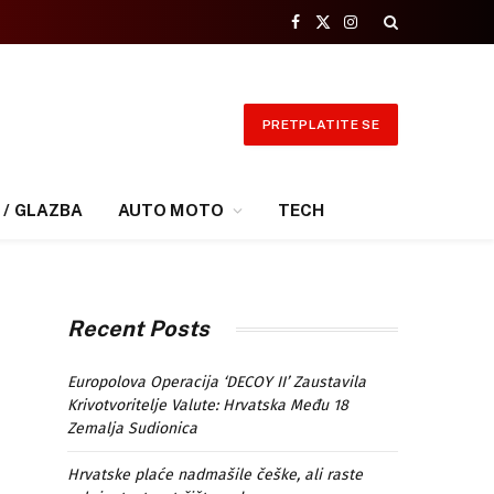
Facebook
X
Instagram
(Twitter)
PRETPLATITE SE
 / GLAZBA
AUTO MOTO
TECH
Recent Posts
Europolova Operacija ‘DECOY II’ Zaustavila
Krivotvoritelje Valute: Hrvatska Među 18
Zemalja Sudionica
Hrvatske plaće nadmašile češke, ali raste