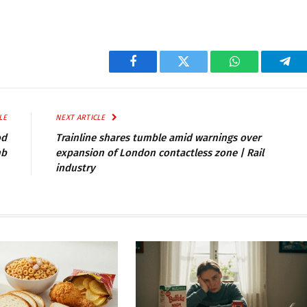
Facebook
Twitter
WhatsApp
Tel
LE
NEXT ARTICLE
od
Trainline shares tumble amid warnings over
mb
expansion of London contactless zone | Rail
industry