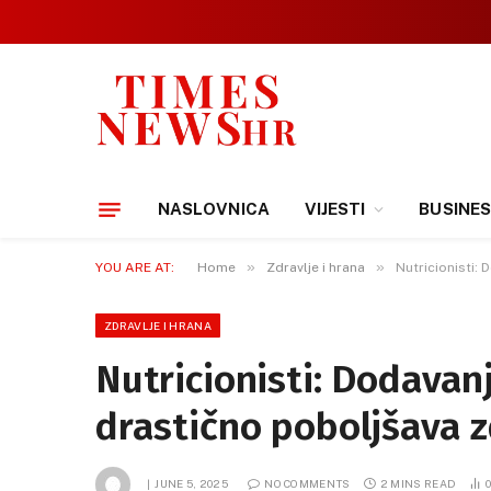
NASLOVNICA
VIJESTI
BUSINE
»
»
YOU ARE AT:
Home
Zdravlje i hrana
Nutricionisti:
ZDRAVLJE I HRANA
Nutricionisti: Dodava
drastično poboljšava z
JUNE 5, 2025
NO COMMENTS
2 MINS READ