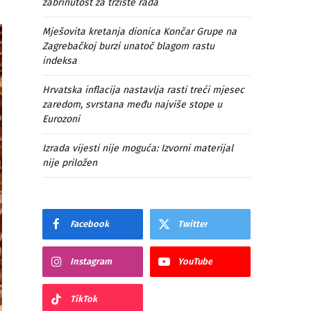
zabrinutost za tržište rada
Mješovita kretanja dionica Končar Grupe na
Zagrebačkoj burzi unatoč blagom rastu
indeksa
Hrvatska inflacija nastavlja rasti treći mjesec
zaredom, svrstana među najviše stope u
Eurozoni
Izrada vijesti nije moguća: Izvorni materijal
nije priložen
Facebook
Twitter
Instagram
YouTube
TikTok