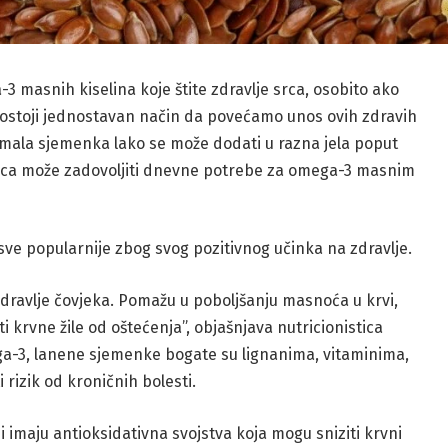
 masnih kiselina koje štite zdravlje srca, osobito ako
postoji jednostavan način da povećamo unos ovih zdravih
 mala sjemenka lako se može dodati u razna jela poput
 žlica može zadovoljiti dnevne potrebe za omega-3 masnim
sve popularnije zbog svog pozitivnog učinka na zdravlje.
dravlje čovjeka. Pomažu u poboljšanju masnoća u krvi,
iti krvne žile od oštećenja”, objašnjava nutricionistica
a-3, lanene sjemenke bogate su lignanima, vitaminima,
 rizik od kroničnih bolesti.
 imaju antioksidativna svojstva koja mogu sniziti krvni