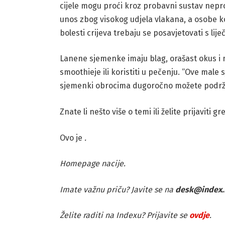
cijele mogu proći kroz probavni sustav nepr
unos zbog visokog udjela vlakana, a osobe koj
bolesti crijeva trebaju se posavjetovati s lij
Lanene sjemenke imaju blag, orašast okus i m
smoothieje ili koristiti u pečenju. “Ove mal
sjemenki obrocima dugoročno možete podržati
Znate li nešto više o temi ili želite prijaviti g
Ovo je
.
Homepage nacije.
Imate važnu priču? Javite se na
desk@index.
Želite raditi na Indexu? Prijavite se
ovdje
.