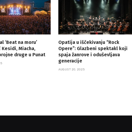
val ‘Beat na moru’
Opatija u iščekivanju “Rock
 Kesidi, Miacha,
Opere”: Glazbeni spektakl koji
 brojne druge u Punat
spaja žanrove i oduševljava
generacije
25
AUGUST 20, 2025