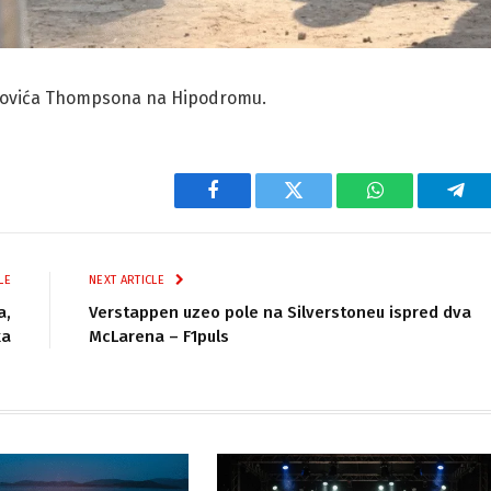
rkovića Thompsona na Hipodromu.
Facebook
Twitter
WhatsApp
Tel
LE
NEXT ARTICLE
a,
Verstappen uzeo pole na Silverstoneu ispred dva
ka
McLarena – F1puls