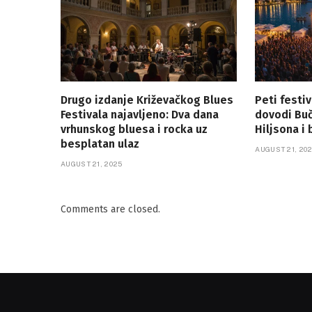
Drugo izdanje Križevačkog Blues
Peti festi
Festivala najavljeno: Dva dana
dovodi Buč
vrhunskog bluesa i rocka uz
Hiljsona i
besplatan ulaz
AUGUST 21, 20
AUGUST 21, 2025
Comments are closed.