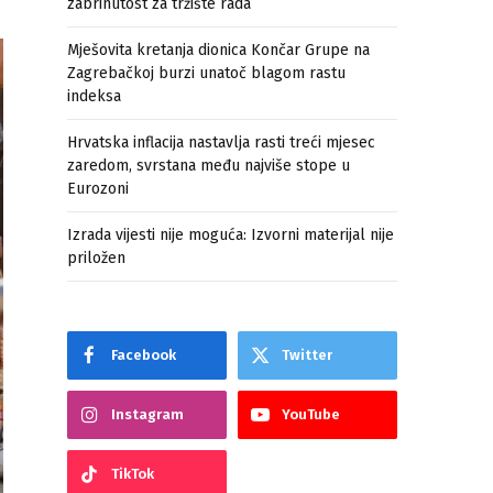
zabrinutost za tržište rada
Mješovita kretanja dionica Končar Grupe na
Zagrebačkoj burzi unatoč blagom rastu
indeksa
Hrvatska inflacija nastavlja rasti treći mjesec
zaredom, svrstana među najviše stope u
Eurozoni
Izrada vijesti nije moguća: Izvorni materijal nije
priložen
Facebook
Twitter
Instagram
YouTube
TikTok