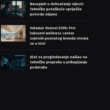
Neuspjeh u dohvaćanju vijesti:
Tehničke poteškoće spriječile
potvrdu objave
Valamar donosi ESPA: Prvi
luksuzni wellness centar
svjetski poznatog brenda otvara
se u Istri
Alat za pregledavanje naišao na
tehničku prepreku u prikupljanju
podataka