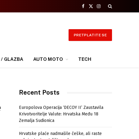
Facebook
X
Instagram
(Twitter)
PRETPLATITE SE
 / GLAZBA
AUTO MOTO
TECH
Recent Posts
e
Europolova Operacija ‘DECOY II’ Zaustavila
Krivotvoritelje Valute: Hrvatska Među 18
Zemalja Sudionica
Hrvatske plaće nadmašile češke, ali raste