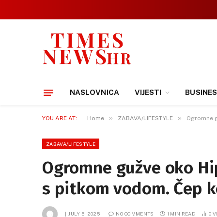
NASLOVNICA
VIJESTI
BUSINE
»
»
YOU ARE AT:
Home
ZABAVA/LIFESTYLE
Ogromne g
ZABAVA/LIFESTYLE
Ogromne gužve oko Hi
s pitkom vodom. Čep k
JULY 5, 2025
NO COMMENTS
1 MIN READ
0
V