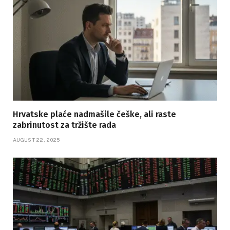
Hrvatske plaće nadmašile češke, ali raste
zabrinutost za tržište rada
AUGUST 22, 2025