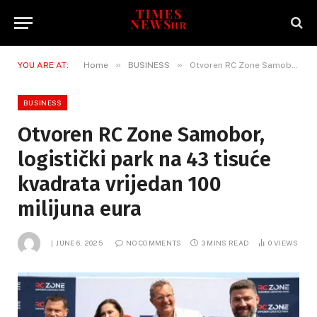
»
»
YOU ARE AT:
Home
BUSINESS
Otvoren RC Zone Samobor, logistički park na 43 tisuće kvadrata vrijedan 100 milijuna eura
BUSINESS
Otvoren RC Zone Samobor,
logistički park na 43 tisuće
kvadrata vrijedan 100
milijuna eura
JUNE 6, 2025
NO COMMENTS
3 MINS READ
0
VIEWS