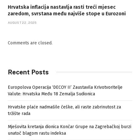
Hrvatska inflacija nastavlja rasti treći mjesec
zaredom, svrstana među najviše stope u Eurozoni
AUGUST 22, 2025
Comments are closed.
Recent Posts
Europolova Operacija ‘DECOY II’ Zaustavila Krivotvoritelje
Valute: Hrvatska Među 18 Zemalja Sudionica
Hrvatske plaće nadmašile češke, ali raste zabrinutost za
tržište rada
Mješovita kretanja dionica Končar Grupe na Zagrebačkoj burzi
unatoč blagom rastu indeksa