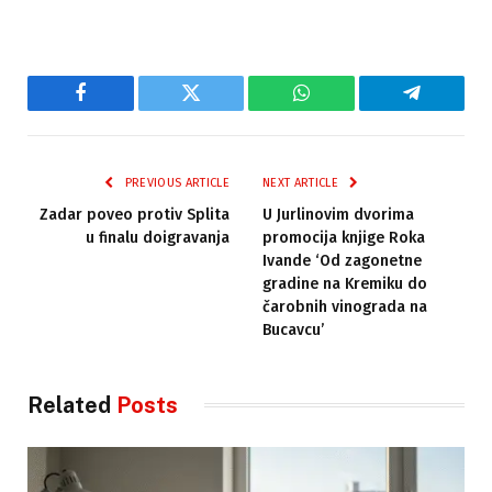
Facebook
Twitter
WhatsApp
Telegram
PREVIOUS ARTICLE
NEXT ARTICLE
Zadar poveo protiv Splita
U Jurlinovim dvorima
u finalu doigravanja
promocija knjige Roka
Ivande ‘Od zagonetne
gradine na Kremiku do
čarobnih vinograda na
Bucavcu’
Related
Posts