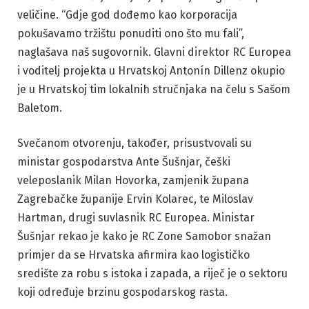
veličine. “Gdje god dođemo kao korporacija
pokušavamo tržištu ponuditi ono što mu fali”,
naglašava naš sugovornik. Glavni direktor RC Europea
i voditelj projekta u Hrvatskoj Antonín Dillenz okupio
je u Hrvatskoj tim lokalnih stručnjaka na čelu s Sašom
Baletom.
Svečanom otvorenju, također, prisustvovali su
ministar gospodarstva Ante Šušnjar, češki
veleposlanik Milan Hovorka, zamjenik župana
Zagrebačke županije Ervin Kolarec, te Miloslav
Hartman, drugi suvlasnik RC Europea. Ministar
Šušnjar rekao je kako je RC Zone Samobor snažan
primjer da se Hrvatska afirmira kao logističko
središte za robu s istoka i zapada, a riječ je o sektoru
koji određuje brzinu gospodarskog rasta.