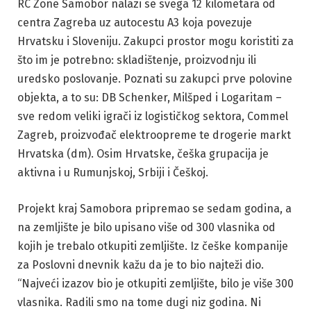
RC Zone Samobor nalazi se svega 12 kilometara od
centra Zagreba uz autocestu A3 koja povezuje
Hrvatsku i Sloveniju. Zakupci prostor mogu koristiti za
što im je potrebno: skladištenje, proizvodnju ili
uredsko poslovanje. Poznati su zakupci prve polovine
objekta, a to su: DB Schenker, Milšped i Logaritam –
sve redom veliki igrači iz logističkog sektora, Commel
Zagreb, proizvođač elektroopreme te drogerie markt
Hrvatska (dm). Osim Hrvatske, češka grupacija je
aktivna i u Rumunjskoj, Srbiji i Češkoj.
Projekt kraj Samobora pripremao se sedam godina, a
na zemljište je bilo upisano više od 300 vlasnika od
kojih je trebalo otkupiti zemljište. Iz češke kompanije
za Poslovni dnevnik kažu da je to bio najteži dio.
“Najveći izazov bio je otkupiti zemljište, bilo je više 300
vlasnika. Radili smo na tome dugi niz godina. Ni