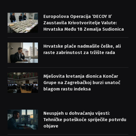
Europolova Operacija ‘DECOY II’
Zaustavila Krivotvoritelje Valute:
Hrvatska Među 18 Zemalja Sudionica
Hrvatske plaće nadmašile češke, ali
raste zabrinutost za tržište rada
Mješovita kretanja dionica Končar
Grupe na Zagrebačkoj burzi unatoč
blagom rastu indeksa
Neuspjeh u dohvaćanju vijesti:
Tehničke poteškoće spriječile potvrdu
objave