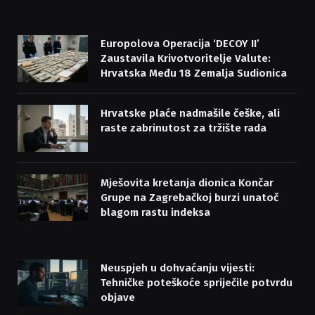
(Twitter)
Europolova Operacija ‘DECOY II’
Zaustavila Krivotvoritelje Valute:
Hrvatska Među 18 Zemalja Sudionica
Hrvatske plaće nadmašile češke, ali
raste zabrinutost za tržište rada
Mješovita kretanja dionica Končar
Grupe na Zagrebačkoj burzi unatoč
blagom rastu indeksa
Neuspjeh u dohvaćanju vijesti:
Tehničke poteškoće spriječile potvrdu
objave