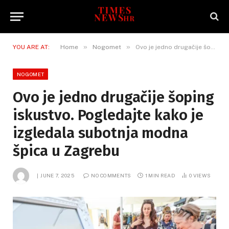
»
»
YOU ARE AT:
Home
Nogomet
Ovo je jedno drugačije šoping iskustvo. Pogledajte kako je izgledala subotnja modna špica u Zagrebu
NOGOMET
Ovo je jedno drugačije šoping
iskustvo. Pogledajte kako je
izgledala subotnja modna
špica u Zagrebu
JUNE 7, 2025
NO COMMENTS
1 MIN READ
0
VIEWS