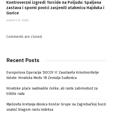
Kontroverzni izgredi Torcide na Poljudu: Spaljena
zastava i sporni povici zasjenili utakmicu Hajduka i
Gorice
AUGUST 12, 2025
Comments are closed.
Recent Posts
Europolova Operacija ‘DECOY II’ Zaustavila Krivotvoritelje
Valute: Hrvatska Među 18 Zemalja Sudionica
Hrvatske plaće nadmašile češke, ali raste zabrinutost za
tržište rada
Mješovita kretanja dionica Končar Grupe na Zagrebačkoj burzi
unatoč blagom rastu indeksa