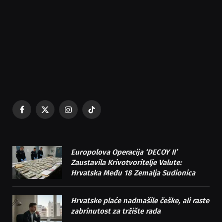
Facebook
X
Instagram
TikTok
(Twitter)
Europolova Operacija ‘DECOY II’
Zaustavila Krivotvoritelje Valute:
Hrvatska Među 18 Zemalja Sudionica
Hrvatske plaće nadmašile češke, ali raste
zabrinutost za tržište rada