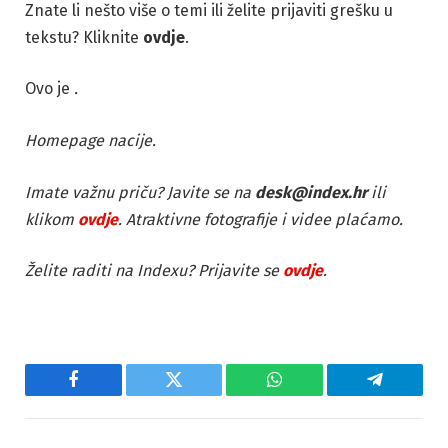
Znate li nešto više o temi ili želite prijaviti grešku u
tekstu? Kliknite
ovdje
.
Ovo je
.
Homepage nacije.
Imate važnu priču? Javite se na
desk@index.hr
ili
klikom
ovdje
. Atraktivne fotografije i videe plaćamo.
Želite raditi na Indexu? Prijavite se
ovdje
.
Facebook
Twitter
WhatsApp
Telegram