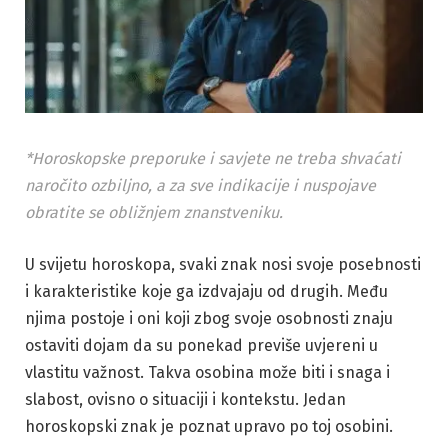
*Horoskopske preporuke i savjete ne treba shvaćati
naročito ozbiljno, a za sve indikacije i nuspojave
obratite se obližnjem znanstveniku.
U svijetu horoskopa, svaki znak nosi svoje posebnosti
i karakteristike koje ga izdvajaju od drugih. Među
njima postoje i oni koji zbog svoje osobnosti znaju
ostaviti dojam da su ponekad previše uvjereni u
vlastitu važnost. Takva osobina može biti i snaga i
slabost, ovisno o situaciji i kontekstu. Jedan
horoskopski znak je poznat upravo po toj osobini.