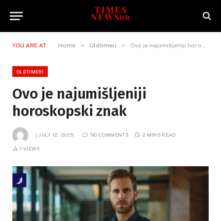
»
»
YOU ARE AT:
Home
Oldtimeri
Ovo je najumišljeniji horoskopski znak
OLDTIMERI
Ovo je najumišljeniji
horoskopski znak
JULY 12, 2025
NO COMMENTS
2 MINS READ
1
VIEWS