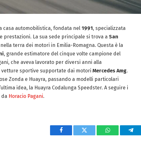
a casa automobilistica, fondata nel
1991
, specializzata
e prestazioni. La sua sede principale si trova a
San
 nella terra dei motori in Emilia-Romagna. Questa è la
ni
, grande estimatore del cinque volte campione del
gani, che aveva lavorato per diversi anni alla
re vetture sportive supportate dai motori
Mercedes Amg
.
mose Zonda e Huayra, passando a modelli particolari
l’ultima idea, la Huayra Codalunga Speedster. A seguire i
a da
Horacio Pagani
.
Facebook
Twitter
WhatsApp
Tel