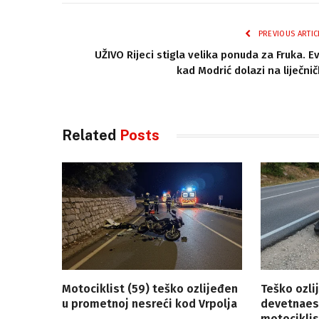
PREVIOUS ARTIC
UŽIVO Rijeci stigla velika ponuda za Fruka. E
kad Modrić dolazi na liječnič
Related
Posts
Motociklist (59) teško ozlijeđen
Teško ozli
u prometnoj nesreći kod Vrpolja
devetnaes
motociklis