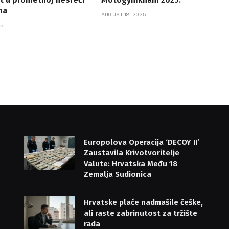
ma
AUGUST 18, 2025
5
Europolova Operacija ‘DECOY II’
Zaustavila Krivotvoritelje
Valute: Hrvatska Među 18
Zemalja Sudionica
Hrvatske plaće nadmašile češke,
ali raste zabrinutost za tržište
rada