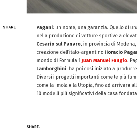
Pagani
: un nome, una garanzia. Quello di un
SHARE
nella produzione di vetture sportive a elevat
Cesario sul Panaro
, in provincia di Modena,
creazione dell’italo-argentino
Horacio Paga
mondo di Formula 1
Juan Manuel Fangio
. Pa
Lamborghini
, ha poi così iniziato a produr
Diversi i progetti importanti come le più fa
come la Imola e la Utopia, fino ad arrivare al
10 modelli più significativi della casa fondat
SHARE.