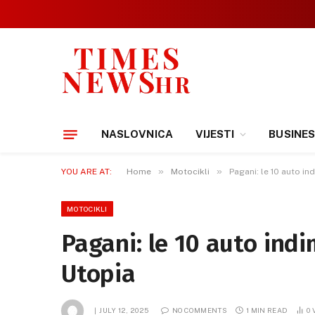
NASLOVNICA
VIJESTI
BUSINE
»
»
YOU ARE AT:
Home
Motocikli
Pagani: le 10 auto in
MOTOCIKLI
Pagani: le 10 auto indi
Utopia
JULY 12, 2025
NO COMMENTS
1 MIN READ
0