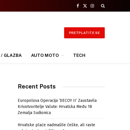
Facebook
X
Instagram
(Twitter)
PRETPLATITE SE
 / GLAZBA
AUTO MOTO
TECH
Recent Posts
Europolova Operacija ‘DECOY II’ Zaustavila
Krivotvoritelje Valute: Hrvatska Među 18
Zemalja Sudionica
Hrvatske plaće nadmašile češke, ali raste