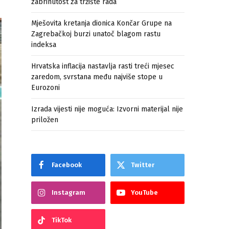
zabrinutost za tržište rada
Mješovita kretanja dionica Končar Grupe na
Zagrebačkoj burzi unatoč blagom rastu
indeksa
Hrvatska inflacija nastavlja rasti treći mjesec
zaredom, svrstana među najviše stope u
Eurozoni
Izrada vijesti nije moguća: Izvorni materijal nije
priložen
Facebook
Twitter
Instagram
YouTube
TikTok