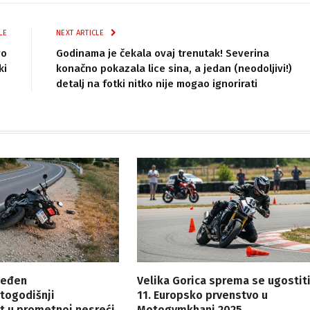
LE
NEXT ARTICLE
vo
Godinama je čekala ovaj trenutak! Severina
ki
konačno pokazala lice sina, a jedan (neodoljivi!)
detalj na fotki nitko nije mogao ignorirati
jeđen
Velika Gorica sprema se ugostit
togodišnji
11. Europsko prvenstvo u
t u prometnoj nesreći
Motogymkhani 2025.