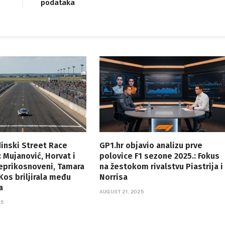
podataka
dinski Street Race
GP1.hr objavio analizu prve
 Mujanović, Horvat i
polovice F1 sezone 2025.: Fokus
neprikosnoveni, Tamara
na žestokom rivalstvu Piastrija i
Kos briljirala među
Norrisa
a
AUGUST 21, 2025
25