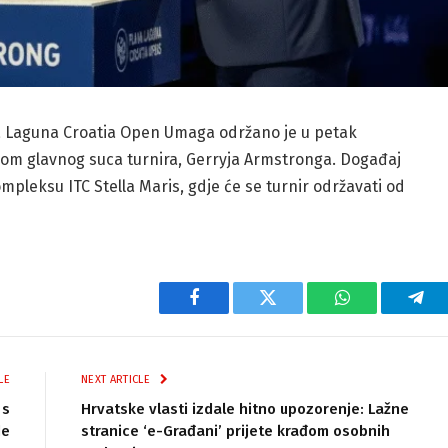
va Laguna Croatia Open Umaga održano je u petak
rom glavnog suca turnira, Gerryja Armstronga. Događaj
leksu ITC Stella Maris, gdje će se turnir održavati od
Facebook
Twitter
WhatsApp
Tel
LE
NEXT ARTICLE
 s
Hrvatske vlasti izdale hitno upozorenje: Lažne
de
stranice ‘e-Građani’ prijete krađom osobnih