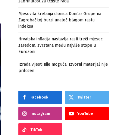
zabrinutost za tržište rada
Mješovita kretanja dionica Končar Grupe na
Zagrebačkoj burzi unatoč blagom rastu
indeksa
Hrvatska inflacija nastavlja rasti treći mjesec
zaredom, svrstana među najviše stope u
Eurozoni
Izrada vijesti nije moguća: Izvorni materijal nije
priložen
Facebook
Twitter
Instagram
YouTube
TikTok