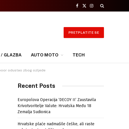
Facebook
X
Instagram
(Twitter)
PRETPLATITE SE
 / GLAZBA
AUTO MOTO
TECH
kspoor odustao zbog ozljede
Recent Posts
Europolova Operacija ‘DECOY II’ Zaustavila
Krivotvoritelje Valute: Hrvatska Među 18
Zemalja Sudionica
Hrvatske plaće nadmašile češke, ali raste