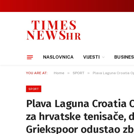
NASLOVNICA
VIJESTI
BUSINE
»
»
YOU ARE AT:
Home
SPORT
Plava Laguna Croatia Op
SPORT
Plava Laguna Croatia 
za hrvatske tenisače, d
Griekspoor odustao zb