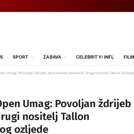
SS
SPORT
ZABAVA
CELEBRITY/ INFL
FILM
en Umag: Povoljan ždrijeb za hrvatske tenisače, drugi nositelj Tallon Grie
Open Umag: Povoljan ždrijeb
rugi nositelj Tallon
og ozljede