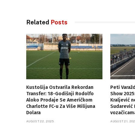
Related
Posts
Kustošija Ostvarila Rekordan
Peti Varaž
Transfer: 18-Godišnji Rodolfo
Show 2025:
Aloko Prodaje Se Američkom
Kraljević 
Charlotte FC-u Za Više Milijuna
Sudarević 
Dolara
vozačicam
AUGUST 22, 2025
AUGUST 21, 20