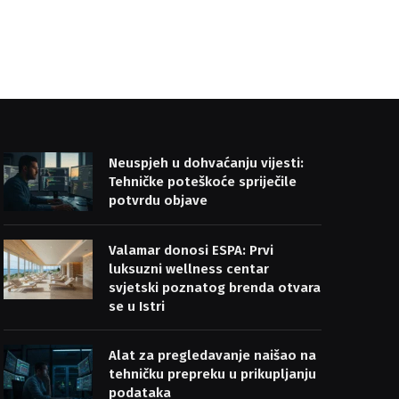
Neuspjeh u dohvaćanju vijesti:
Tehničke poteškoće spriječile
potvrdu objave
Valamar donosi ESPA: Prvi
luksuzni wellness centar
svjetski poznatog brenda otvara
se u Istri
Alat za pregledavanje naišao na
tehničku prepreku u prikupljanju
podataka