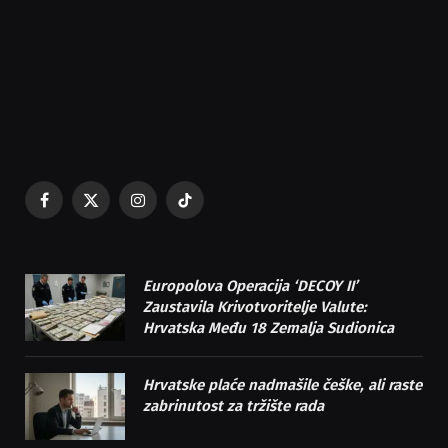
Facebook
X
Instagram
TikTok
(Twitter)
Europolova Operacija ‘DECOY II’
Zaustavila Krivotvoritelje Valute:
Hrvatska Među 18 Zemalja Sudionica
Hrvatske plaće nadmašile češke, ali raste
zabrinutost za tržište rada