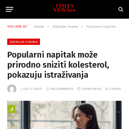
»
»
YOU ARE AT:
Home
Zdravlje i hrana
Popularni napitak može prirodno sniziti kolesterol, pokazuju istraživanja
ZDRAVLJE I HRANA
Popularni napitak može
prirodno sniziti kolesterol,
pokazuju istraživanja
JULY 3, 2025
NO COMMENTS
2 MINS READ
1
VIEWS