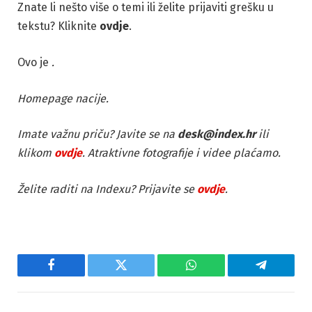
Znate li nešto više o temi ili želite prijaviti grešku u
tekstu? Kliknite
ovdje
.
Ovo je
.
Homepage nacije.
Imate važnu priču? Javite se na
desk@index.hr
ili
klikom
ovdje
. Atraktivne fotografije i videe plaćamo.
Želite raditi na Indexu? Prijavite se
ovdje
.
Facebook
Twitter
WhatsApp
Telegram