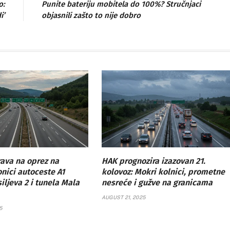
o:
Punite bateriju mobitela do 100%? Stručnjaci
i’
objasnili zašto to nije dobro
ava na oprez na
HAK prognozira izazovan 21.
onici autoceste A1
kolovoz: Mokri kolnici, prometne
ljeva 2 i tunela Mala
nesreće i gužve na granicama
AUGUST 21, 2025
5