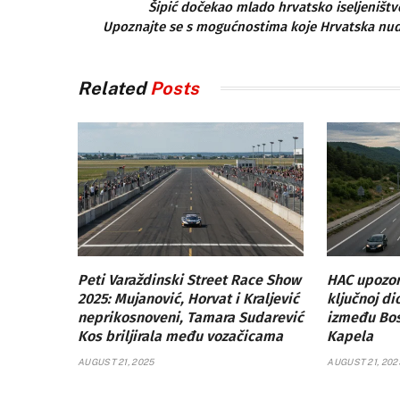
Šipić dočekao mlado hrvatsko iseljeništv
Upoznajte se s mogućnostima koje Hrvatska nud
Related
Posts
Peti Varaždinski Street Race Show
HAC upozor
2025: Mujanović, Horvat i Kraljević
ključnoj di
neprikosnoveni, Tamara Sudarević
između Bosi
Kos briljirala među vozačicama
Kapela
AUGUST 21, 2025
AUGUST 21, 202