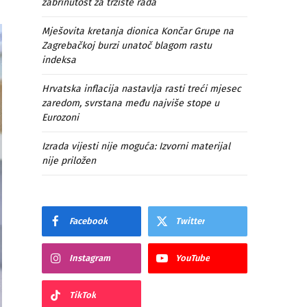
zabrinutost za tržište rada
Mješovita kretanja dionica Končar Grupe na
Zagrebačkoj burzi unatoč blagom rastu
indeksa
Hrvatska inflacija nastavlja rasti treći mjesec
zaredom, svrstana među najviše stope u
Eurozoni
Izrada vijesti nije moguća: Izvorni materijal
nije priložen
Facebook
Twitter
Instagram
YouTube
TikTok