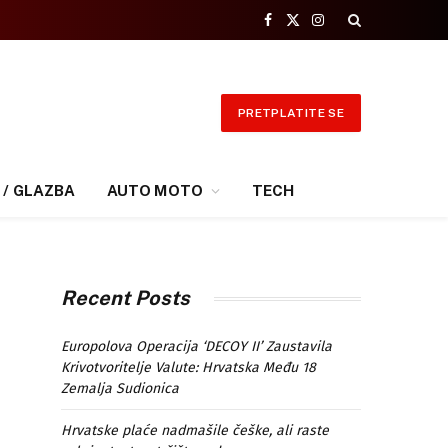
Facebook
X
Instagram
(Twitter)
PRETPLATITE SE
 / GLAZBA
AUTO MOTO
TECH
Recent Posts
Europolova Operacija ‘DECOY II’ Zaustavila
Krivotvoritelje Valute: Hrvatska Među 18
Zemalja Sudionica
Hrvatske plaće nadmašile češke, ali raste