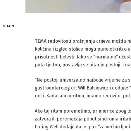
SHARE
TEMA redovitosti pražnjenja crijeva možda nij
količina i izgled stolice mogu puno otkriti o
prisutnosti bolesti. Iako se “normalno” učes
puta tjedno, postavlja se pitanje postoji li 
“Ne postoji univerzalno najbolje vrijeme za sto
gastroenterolog dr. Will Bulsiewicz i dodaje: 
noći. Kada smo u ritmu, imamo redovitu, potp
Ako taj ritam poremetimo, primjerice zbog l
zatvora ili poremećaja poput sindroma irita
Eating Well dodaje da je ipak “za većinu ljudi