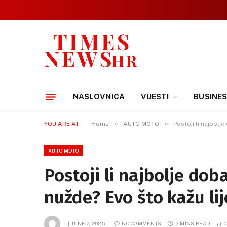
NASLOVNICA
VIJESTI
BUSINE
»
»
YOU ARE AT:
Home
AUTO MOTO
Postoji li najbolj
AUTO MOTO
Postoji li najbolje dob
nužde? Evo što kažu lij
JUNE 7, 2025
NO COMMENTS
2 MINS READ