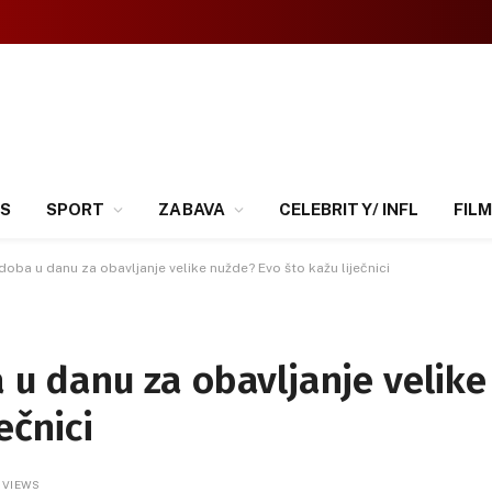
SS
SPORT
ZABAVA
CELEBRITY/ INFL
FILM
e doba u danu za obavljanje velike nužde? Evo što kažu liječnici
a u danu za obavljanje velike
ečnici
0
VIEWS