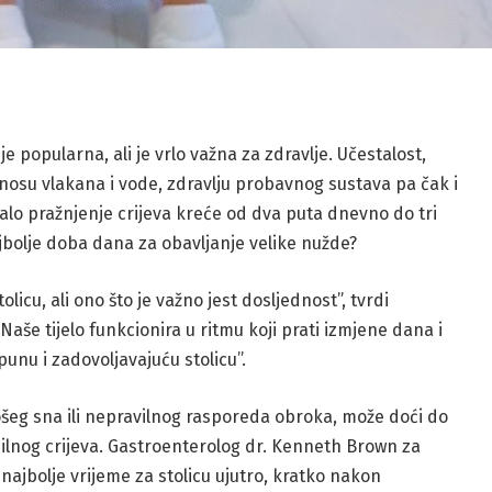
e popularna, ali je vrlo važna za zdravlje. Učestalost,
 unosu vlakana i vode, zdravlju probavnog sustava pa čak i
talo pražnjenje crijeva kreće od dva puta dnevno do tri
najbolje doba dana za obavljanje velike nužde?
licu, ali ono što je važno jest dosljednost”, tvrdi
“Naše tijelo funkcionira u ritmu koji prati izmjene dana i
unu i zadovoljavajuću stolicu”.
ošeg sna ili nepravilnog rasporeda obroka, može doći do
bilnog crijeva. Gastroenterolog dr. Kenneth Brown za
 najbolje vrijeme za stolicu ujutro, kratko nakon