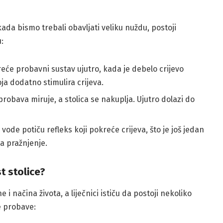
ada bismo trebali obavljati veliku nuždu, postoji
:
eće probavni sustav ujutro, kada je debelo crijevo
koja dodatno stimulira crijeva.
obava miruje, a stolica se nakuplja. Ujutro dolazi do
 vode potiču refleks koji pokreće crijeva, što je još jedan
za pražnjenje.
t stolice?
e i načina života, a liječnici ističu da postoji nekoliko
e probave: