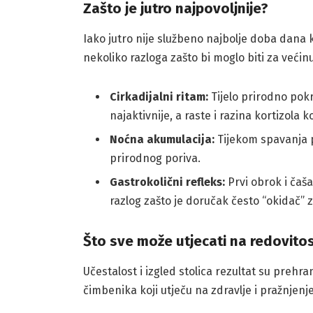
Zašto je jutro najpovoljnije?
Iako jutro nije službeno najbolje doba dana k
nekoliko razloga zašto bi moglo biti za većinu
Cirkadijalni ritam:
Tijelo prirodno pokr
najaktivnije, a raste i razina kortizola 
Noćna akumulacija:
Tijekom spavanja pr
prirodnog poriva.
Gastrokolični refleks:
Prvi obrok i čaša
razlog zašto je doručak često “okidač” 
Što sve može utjecati na redovitos
Učestalost i izgled stolica rezultat su prehran
čimbenika koji utječu na zdravlje i pražnjenj