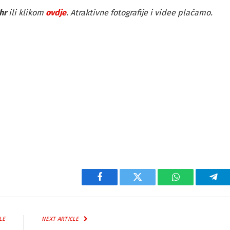
hr
ili klikom
ovdje
. Atraktivne fotografije i videe plaćamo.
Facebook
Twitter
WhatsApp
Tel
LE
NEXT ARTICLE