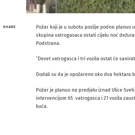
Požar koji je u subotu poslije podne planuo u 
SHARE
skupina vatrogasaca ostati cijelu noć dežurati 
Podstrana.
“Devet vatrogasca i tri vozila ostat će sanirat
Dodali su da je opožareno oko dva hektara bo
Požar je planuo na predjelu iznad Ulice Sveti 
intervencijom 65 vatrogasca i 21 vozila zaust
kuća.