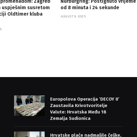
 promenadom: Zagreb
Nürburgring: Postignuto vrijeme
n uspješnim susretom
od 8 minuta i 24 sekunde
ciji Oldtimer kluba
AUGUST 9, 2025
5
Europolova Operacija ‘DECOY II’
Zaustavila Krivotvoritelje
Valute: Hrvatska Među 18
Zemalja Sudionica
Hrvatske plaće nadmašile češke,