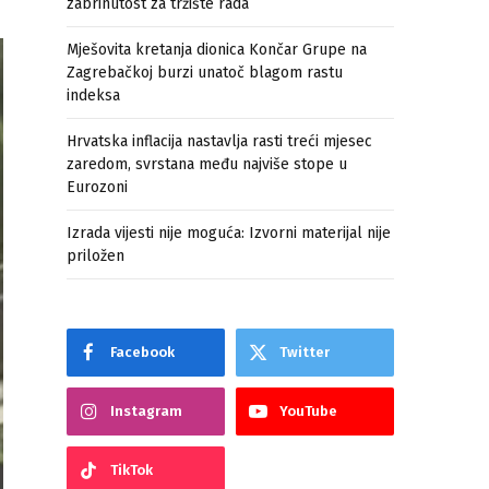
zabrinutost za tržište rada
Mješovita kretanja dionica Končar Grupe na
Zagrebačkoj burzi unatoč blagom rastu
indeksa
Hrvatska inflacija nastavlja rasti treći mjesec
zaredom, svrstana među najviše stope u
Eurozoni
Izrada vijesti nije moguća: Izvorni materijal nije
priložen
Facebook
Twitter
Instagram
YouTube
TikTok