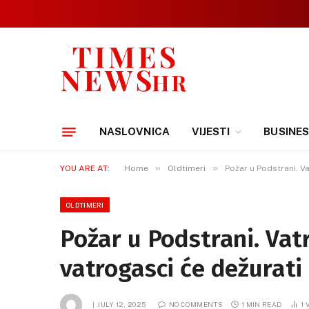
NASLOVNICA
VIJESTI
BUSINE
»
»
YOU ARE AT:
Home
Oldtimeri
Požar u Podstrani. Va
OLDTIMERI
Požar u Podstrani. Vat
vatrogasci će dežurati 
JULY 12, 2025
NO COMMENTS
1 MIN READ
1