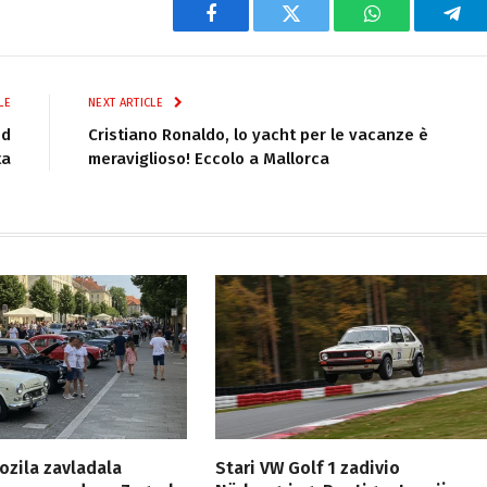
Facebook
Twitter
WhatsApp
Tel
LE
NEXT ARTICLE
od
Cristiano Ronaldo, lo yacht per le vacanze è
ta
meraviglioso! Eccolo a Mallorca
ozila zavladala
Stari VW Golf 1 zadivio