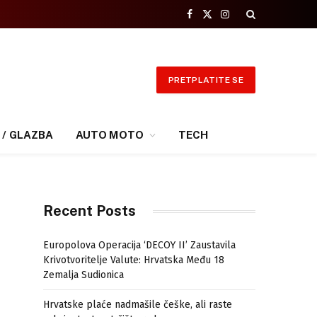
Facebook
X
Instagram
(Twitter)
PRETPLATITE SE
 / GLAZBA
AUTO MOTO
TECH
Recent Posts
Europolova Operacija ‘DECOY II’ Zaustavila
Krivotvoritelje Valute: Hrvatska Među 18
Zemalja Sudionica
Hrvatske plaće nadmašile češke, ali raste