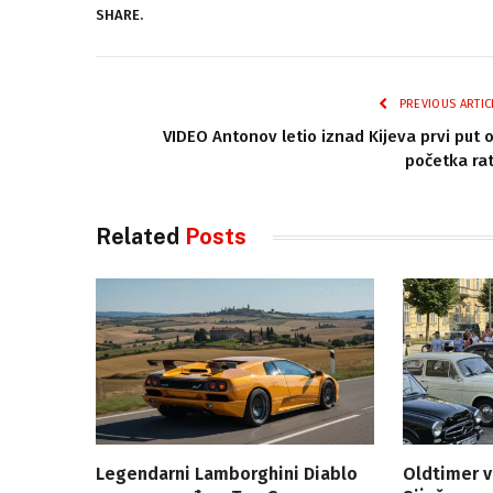
SHARE.
PREVIOUS ARTIC
VIDEO Antonov letio iznad Kijeva prvi put 
početka ra
Related
Posts
Legendarni Lamborghini Diablo
Oldtimer v