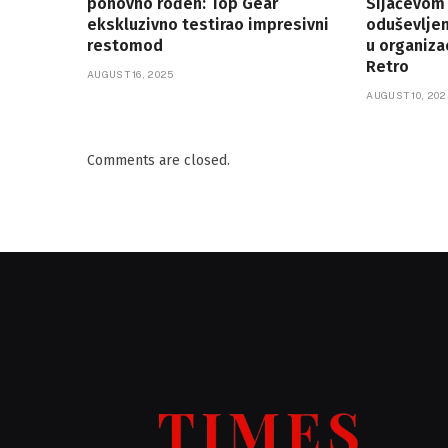
ponovno rođen: Top Gear
Sijačevom
ekskluzivno testirao impresivni
oduševlje
restomod
u organiza
Retro
AUGUST 16, 2025
AUGUST 10, 202
Comments are closed.