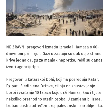
NEIZRAVNI pregovori između Izraela i Hamasa o 60-
dnevnom primirju u Gazi u zastoju su dok obje strane
krive jedna drugu za manjak napretka, rekli su danas
izvori agenciji dpa.
Pregovori u katarskoj Dohi, kojima posreduju Katar,
Egipat i Sjedinjene Države, ciljaju na zaustavljanje
borbi i vraćanje 10 talaca koje drži Hamas, kao i tijela
nekoliko prethodno otetih osoba. U zamjenu bi Izrael
trebao pustiti određen broj palestinskih zarobljenika.