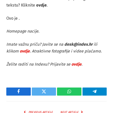
tekstu? Kliknite
ovdje
.
Ovo je
.
Homepage nacije.
Imate važnu priču? Javite se na
desk@index.hr
ili
klikom
ovdje
. Atraktivne fotografije i videe plaćamo.
Želite raditi na Indexu? Prijavite se
ovdje
.
Facebook
Twitter
WhatsApp
Telegram
PREVIOUS ARTICLE
NEXT ARTICLE