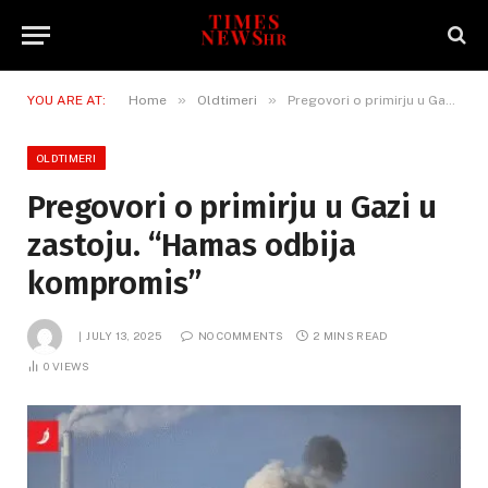
»
»
YOU ARE AT:
Home
Oldtimeri
Pregovori o primirju u Gazi u zastoju. “Hamas odbija kompromis”
OLDTIMERI
Pregovori o primirju u Gazi u
zastoju. “Hamas odbija
kompromis”
JULY 13, 2025
NO COMMENTS
2 MINS READ
0
VIEWS