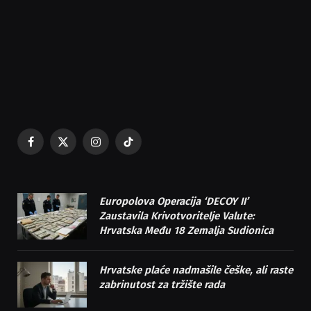
Facebook
X
Instagram
TikTok
(Twitter)
Europolova Operacija ‘DECOY II’
Zaustavila Krivotvoritelje Valute:
Hrvatska Među 18 Zemalja Sudionica
Hrvatske plaće nadmašile češke, ali raste
zabrinutost za tržište rada