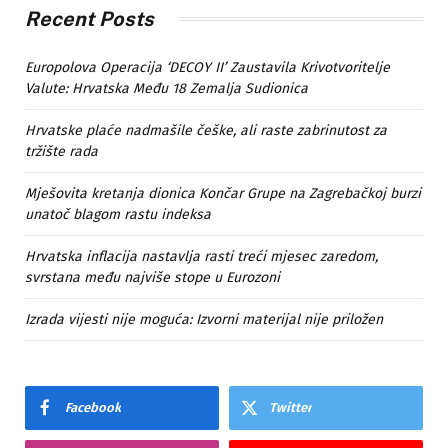
Recent Posts
Europolova Operacija ‘DECOY II’ Zaustavila Krivotvoritelje
Valute: Hrvatska Među 18 Zemalja Sudionica
Hrvatske plaće nadmašile češke, ali raste zabrinutost za
tržište rada
Mješovita kretanja dionica Končar Grupe na Zagrebačkoj burzi
unatoč blagom rastu indeksa
Hrvatska inflacija nastavlja rasti treći mjesec zaredom,
svrstana među najviše stope u Eurozoni
Izrada vijesti nije moguća: Izvorni materijal nije priložen
Facebook
Twitter