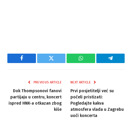
Facebook
Twitter
WhatsApp
Telegram
PREVIOUS ARTICLE
NEXT ARTICLE
Dok Thompsonovi fanovi
Prvi posjetitelji već su
partijaju u centru, koncert
počeli pristizati:
ispred HNK-a otkazan zbog
Pogledajte kakva
kiše
atmosfera vlada u Zagrebu
uoči koncerta