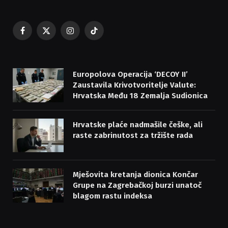
Facebook
X
Instagram
TikTok
(Twitter)
Europolova Operacija ‘DECOY II’
Zaustavila Krivotvoritelje Valute:
Hrvatska Među 18 Zemalja Sudionica
Hrvatske plaće nadmašile češke, ali
raste zabrinutost za tržište rada
Mješovita kretanja dionica Končar
Grupe na Zagrebačkoj burzi unatoč
blagom rastu indeksa