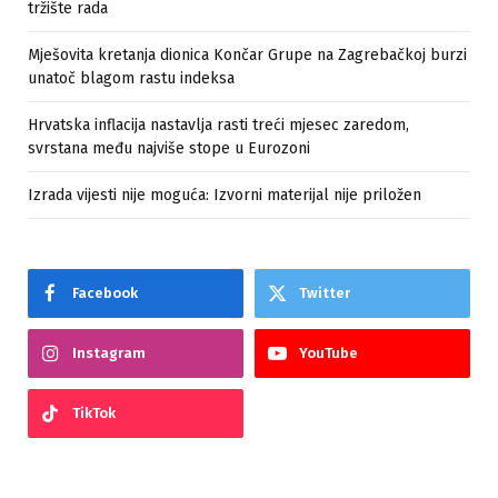
tržište rada
Mješovita kretanja dionica Končar Grupe na Zagrebačkoj burzi
unatoč blagom rastu indeksa
Hrvatska inflacija nastavlja rasti treći mjesec zaredom,
svrstana među najviše stope u Eurozoni
Izrada vijesti nije moguća: Izvorni materijal nije priložen
Facebook
Twitter
Instagram
YouTube
TikTok