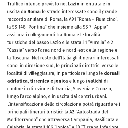
Traffico intenso previsto nel
Lazio
in entrata e in
uscita da
Roma
: le strade interessate sono il grande
raccordo anulare di Roma, la A91 “Roma – Fiumicino”,
la SS 148 “Pontina” che insieme alla SS 7 “Appia”
assicura i collegamenti tra Roma e le località
turistiche del basso Lazio e le statali 1 “Aurelia” e 2
“Cassia” verso l’area nord e nord-est della regione e
la Toscana. Nel resto dell’Italia gli itinerari interessati
sono, in direzione sud, le principali direttrici verso le
località di villeggiatura, in particolare lungo le
dorsali
adriatica, tirrenica e jonica
e lungo i
valichi
di
confine in direzione di Francia, Slovenia e Croazia,
lungo l’arco alpino, e in uscita dai centri urbani.
L’intensificazione della circolazione potrà riguardare i
principali itinerari turistici: la A2 “Autostrada del
Mediterraneo” che attraversa Campania, Basilicata e
Calabria; le statali 106 “Jonica” e 18 “Tirrena Inferiore”