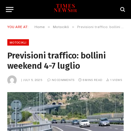
»
»
YOU ARE AT:
Home
Motocikli
Previsioni traffico: bollini weekend 4-7 luglio
MOTOCIKLI
Previsioni traffico: bollini
weekend 4-7 luglio
JULY 5, 2025
NO COMMENTS
6 MINS READ
1
VIEWS