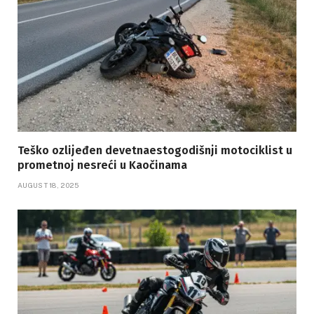
Teško ozlijeđen devetnaestogodišnji motociklist u
prometnoj nesreći u Kaočinama
AUGUST 18, 2025