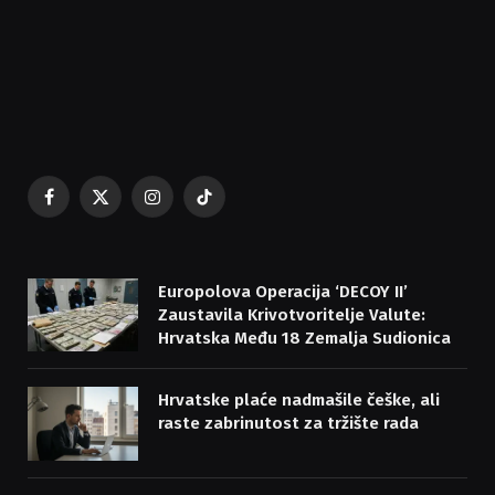
Facebook
X
Instagram
TikTok
(Twitter)
Europolova Operacija ‘DECOY II’
Zaustavila Krivotvoritelje Valute:
Hrvatska Među 18 Zemalja Sudionica
Hrvatske plaće nadmašile češke, ali
raste zabrinutost za tržište rada