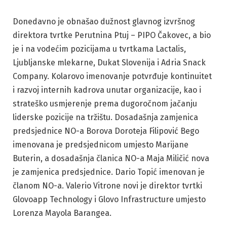
Donedavno je obnašao dužnost glavnog izvršnog
direktora tvrtke Perutnina Ptuj – PIPO Čakovec, a bio
je i na vodećim pozicijama u tvrtkama Lactalis,
Ljubljanske mlekarne, Dukat Slovenija i Adria Snack
Company. Kolarovo imenovanje potvrđuje kontinuitet
i razvoj internih kadrova unutar organizacije, kao i
strateško usmjerenje prema dugoročnom jačanju
liderske pozicije na tržištu. Dosadašnja zamjenica
predsjednice NO-a Borova Doroteja Filipović Bego
imenovana je predsjednicom umjesto Marijane
Buterin, a dosadašnja članica NO-a Maja Miličić nova
je zamjenica predsjednice. Dario Topić imenovan je
članom NO-a. Valerio Vitrone novi je direktor tvrtki
Glovoapp Technology i Glovo Infrastructure umjesto
Lorenza Mayola Barangea.