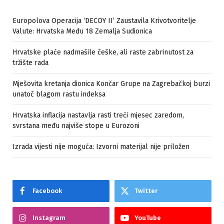
Europolova Operacija ‘DECOY II’ Zaustavila Krivotvoritelje
Valute: Hrvatska Među 18 Zemalja Sudionica
Hrvatske plaće nadmašile češke, ali raste zabrinutost za
tržište rada
Mješovita kretanja dionica Končar Grupe na Zagrebačkoj burzi
unatoč blagom rastu indeksa
Hrvatska inflacija nastavlja rasti treći mjesec zaredom,
svrstana među najviše stope u Eurozoni
Izrada vijesti nije moguća: Izvorni materijal nije priložen
Facebook
Twitter
Instagram
YouTube