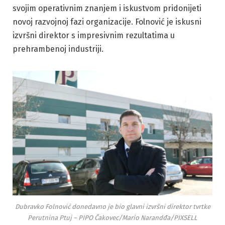
svojim operativnim znanjem i iskustvom pridonijeti
novoj razvojnoj fazi organizacije. Folnović je iskusni
izvršni direktor s impresivnim rezultatima u
prehrambenoj industriji.
Dubravko Folnović donedavno je bio glavni izvršni direktor tvrtke
Perutnina Ptuj – PIPO Čakovec/Mario Narandđa/PIXSELL