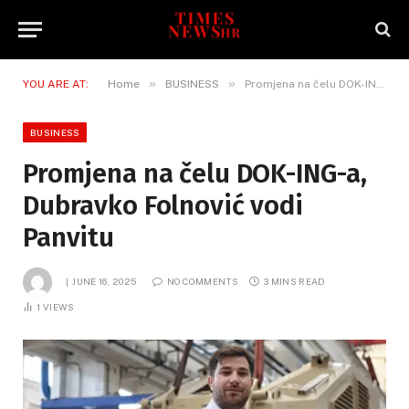
»
»
YOU ARE AT:
Home
BUSINESS
Promjena na čelu DOK-ING-a, Dubravko Folnović vodi Panvitu
BUSINESS
Promjena na čelu DOK-ING-a,
Dubravko Folnović vodi
Panvitu
JUNE 16, 2025
NO COMMENTS
3 MINS READ
1
VIEWS