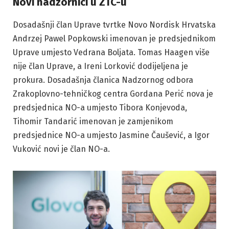
Novi nadzornici u ZTC-u
Dosadašnji član Uprave tvrtke Novo Nordisk Hrvatska
Andrzej Pawel Popkowski imenovan je predsjednikom
Uprave umjesto Vedrana Boljata. Tomas Haagen više
nije član Uprave, a Ireni Lorković dodijeljena je
prokura. Dosadašnja članica Nadzornog odbora
Zrakoplovno-tehničkog centra Gordana Perić nova je
predsjednica NO-a umjesto Tibora Konjevoda,
Tihomir Tandarić imenovan je zamjenikom
predsjednice NO-a umjesto Jasmine Čaušević, a Igor
Vuković novi je član NO-a.