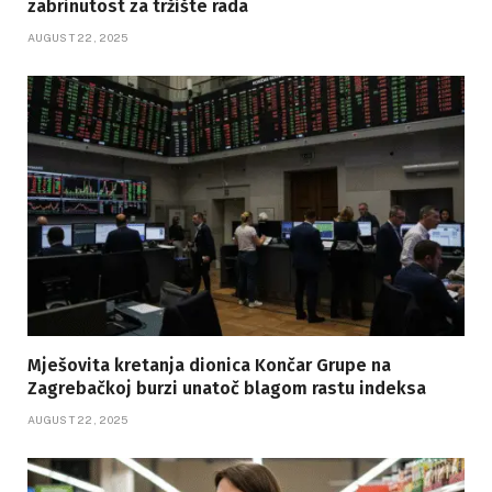
zabrinutost za tržište rada
AUGUST 22, 2025
Mješovita kretanja dionica Končar Grupe na
Zagrebačkoj burzi unatoč blagom rastu indeksa
AUGUST 22, 2025