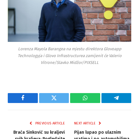
Lorenza Mayola Barangea na mjestu direktora Glovoapp
Technologyja i Glovo Infrastructurea zamijenit će Valerio
Vitrone/Slavko Midžor/PIXSELL
Facebook
Twitter
WhatsApp
Telegram
PREVIOUS ARTICLE
NEXT ARTICLE
Braća Sinković su kraljevi
Pijan lupao po ulaznim
svih kraljeva: Pogledajte
vratima i po automobilima