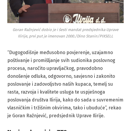
Goran Ražnjević dobio je i šesti mandat predsjednika Uprave
Ilirije, prvi put je imenovan 2000./Dino Stanin/PIXSELL
“Dugogodišnje međusobno povjerenje, uzajamno
poštivanje i promišljanje svih sudionika poslovnog
procesa, naročito upravljačkog, pravodobno
donošenje odluka, odgovorno, savjesno i zakonito
poslovanje i zadovoljstvo naših kupaca, temelj su
rasta, razvoja i kvalitete usluga te uspješnoga
poslovanja društva Ilirija, kako do sada u suvremenim
vlasničkim i tržišnim okvirima, tako i ubuduće”, rekao
je Goran Ražnjević, predsjednik Uprave Ilirije.