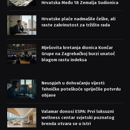
Hrvatska Među 18 Zemalja Sudionica
Hrvatske plaće nadmašile češke, ali
raste zabrinutost za tržište rada
Mješovita kretanja dionica Končar
Grupe na Zagrebačkoj burzi unatoč
blagom rastu indeksa
Neuspjeh u dohvaćanju vijesti:
Tehničke poteškoće spriječile potvrdu
objave
Valamar donosi ESPA: Prvi luksuzni
wellness centar svjetski poznatog
brenda otvara se u Istri