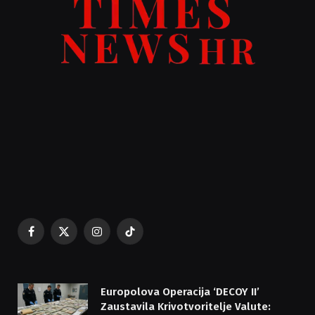
Facebook
X
Instagram
TikTok
(Twitter)
Europolova Operacija ‘DECOY II’
Zaustavila Krivotvoritelje Valute: