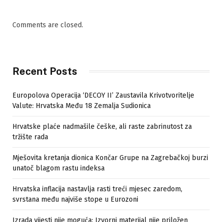
Comments are closed.
Recent Posts
Europolova Operacija ‘DECOY II’ Zaustavila Krivotvoritelje
Valute: Hrvatska Među 18 Zemalja Sudionica
Hrvatske plaće nadmašile češke, ali raste zabrinutost za
tržište rada
Mješovita kretanja dionica Končar Grupe na Zagrebačkoj burzi
unatoč blagom rastu indeksa
Hrvatska inflacija nastavlja rasti treći mjesec zaredom,
svrstana među najviše stope u Eurozoni
Izrada vijesti nije moguća: Izvorni materijal nije priložen