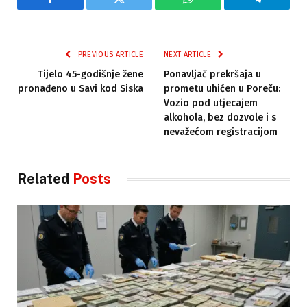
Facebook
Twitter
WhatsApp
Telegram
PREVIOUS ARTICLE
NEXT ARTICLE
Tijelo 45-godišnje žene
Ponavljač prekršaja u
pronađeno u Savi kod Siska
prometu uhićen u Poreču:
Vozio pod utjecajem
alkohola, bez dozvole i s
nevažećom registracijom
Related
Posts