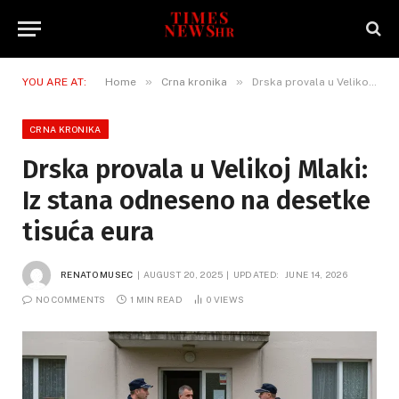
»
»
YOU ARE AT:
Home
Crna kronika
Drska provala u Velikoj Mlaki: Iz stana odneseno na desetke tisuća eura
CRNA KRONIKA
Drska provala u Velikoj Mlaki:
Iz stana odneseno na desetke
tisuća eura
RENATO MUSEC
AUGUST 20, 2025
UPDATED:
JUNE 14, 2026
NO COMMENTS
1 MIN READ
0
VIEWS