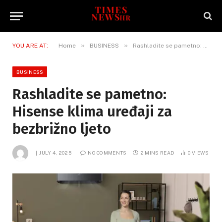
»
»
YOU ARE AT:
Home
BUSINESS
Rashladite se pametno: Hisense klima uređaji za bezbrižno ljeto
BUSINESS
Rashladite se pametno:
Hisense klima uređaji za
bezbrižno ljeto
JULY 4, 2025
NO COMMENTS
2 MINS READ
0
VIEWS