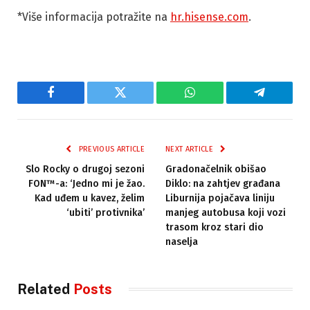
*Više informacija potražite na
hr.hisense.com
.
Facebook
Twitter
WhatsApp
Telegram
PREVIOUS ARTICLE
NEXT ARTICLE
Slo Rocky o drugoj sezoni
Gradonačelnik obišao
FON™-a: ‘Jedno mi je žao.
Diklo: na zahtjev građana
Kad uđem u kavez, želim
Liburnija pojačava liniju
‘ubiti’ protivnika’
manjeg autobusa koji vozi
trasom kroz stari dio
naselja
Related
Posts