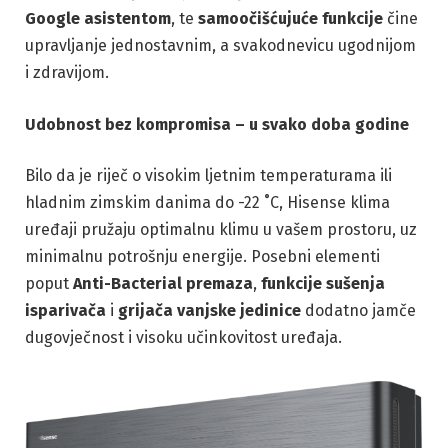
Google asistentom
, te
samoočišćujuće funkcije
čine
upravljanje jednostavnim, a svakodnevicu ugodnijom
i zdravijom.
Udobnost bez kompromisa – u svako doba godine
Bilo da je riječ o visokim ljetnim temperaturama ili
hladnim zimskim danima do -22 ˚C, Hisense klima
uređaji pružaju optimalnu klimu u vašem prostoru, uz
minimalnu potrošnju energije. Posebni elementi
poput
Anti-Bacterial premaza
,
funkcije sušenja
isparivača
i
grijača vanjske jedinice
dodatno jamče
dugovječnost i visoku učinkovitost uređaja.