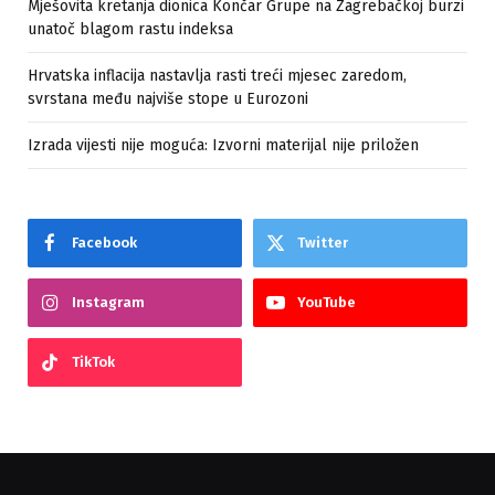
Mješovita kretanja dionica Končar Grupe na Zagrebačkoj burzi
unatoč blagom rastu indeksa
Hrvatska inflacija nastavlja rasti treći mjesec zaredom,
svrstana među najviše stope u Eurozoni
Izrada vijesti nije moguća: Izvorni materijal nije priložen
Facebook
Twitter
Instagram
YouTube
TikTok