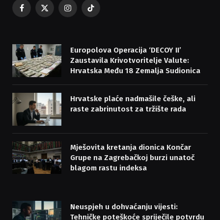
Facebook
X
Instagram
TikTok
(Twitter)
Europolova Operacija ‘DECOY II’
Zaustavila Krivotvoritelje Valute:
Hrvatska Među 18 Zemalja Sudionica
Hrvatske plaće nadmašile češke, ali
raste zabrinutost za tržište rada
Mješovita kretanja dionica Končar
Grupe na Zagrebačkoj burzi unatoč
blagom rastu indeksa
Neuspjeh u dohvaćanju vijesti:
Tehničke poteškoće spriječile potvrdu