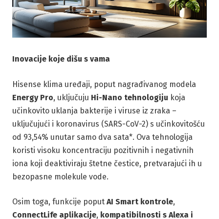
Inovacije koje dišu s vama
Hisense klima uređaji, poput nagrađivanog modela
Energy Pro
, uključuju
Hi-Nano tehnologiju
koja
učinkovito uklanja bakterije i viruse iz zraka –
uključujući i koronavirus (SARS-CoV-2) s učinkovitošću
od 93,54% unutar samo dva sata*. Ova tehnologija
koristi visoku koncentraciju pozitivnih i negativnih
iona koji deaktiviraju štetne čestice, pretvarajući ih u
bezopasne molekule vode.
Osim toga, funkcije poput
AI Smart kontrole
,
ConnectLife aplikacije
,
kompatibilnosti s Alexa i