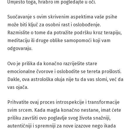
Umjesto toga, hrabro im pogledajte u oči.
Suočavanje s ovim skrivenim aspektima vaše psihe
može biti ključ za osobni rast i oslobođenje.
Razmislite o tome da potražite podršku kroz terapiju,
meditaciju ili druge oblike samopomoći koji vam
odgovaraju.
Ovo je prilika da konačno razriješite stare
emocionalne čvorove i oslobodite se tereta prošlosti.
Dakle, ova astrološka oluja nije tu da vas slomi, već da
vas ojača.
Prihvatite ovaj proces introspekcije i transformacije
svim srcem. Kada magla konačno nestane, imat ćete
priliku završiti ovo poglavlje svog života snažniji,
autentičniji i spremniji za nove izazove nego ikada