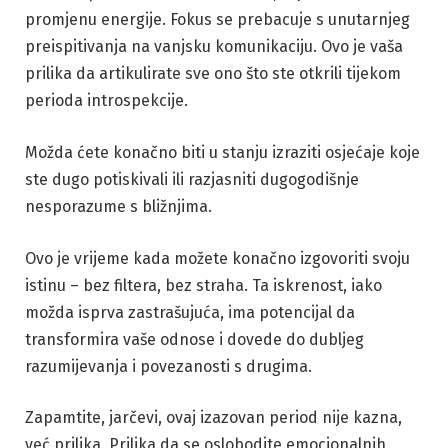
promjenu energije. Fokus se prebacuje s unutarnjeg
preispitivanja na vanjsku komunikaciju. Ovo je vaša
prilika da artikulirate sve ono što ste otkrili tijekom
perioda introspekcije.
Možda ćete konačno biti u stanju izraziti osjećaje koje
ste dugo potiskivali ili razjasniti dugogodišnje
nesporazume s bližnjima.
Ovo je vrijeme kada možete konačno izgovoriti svoju
istinu – bez filtera, bez straha. Ta iskrenost, iako
možda isprva zastrašujuća, ima potencijal da
transformira vaše odnose i dovede do dubljeg
razumijevanja i povezanosti s drugima.
Zapamtite, jarčevi, ovaj izazovan period nije kazna,
već prilika. Prilika da se oslobodite emocionalnih