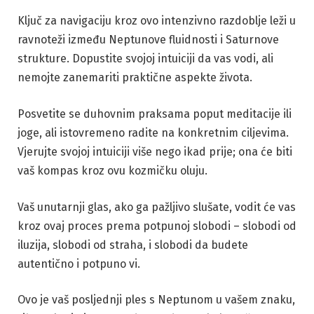
Ključ za navigaciju kroz ovo intenzivno razdoblje leži u
ravnoteži između Neptunove fluidnosti i Saturnove
strukture. Dopustite svojoj intuiciji da vas vodi, ali
nemojte zanemariti praktične aspekte života.
Posvetite se duhovnim praksama poput meditacije ili
joge, ali istovremeno radite na konkretnim ciljevima.
Vjerujte svojoj intuiciji više nego ikad prije; ona će biti
vaš kompas kroz ovu kozmičku oluju.
Vaš unutarnji glas, ako ga pažljivo slušate, vodit će vas
kroz ovaj proces prema potpunoj slobodi – slobodi od
iluzija, slobodi od straha, i slobodi da budete
autentično i potpuno vi.
Ovo je vaš posljednji ples s Neptunom u vašem znaku,