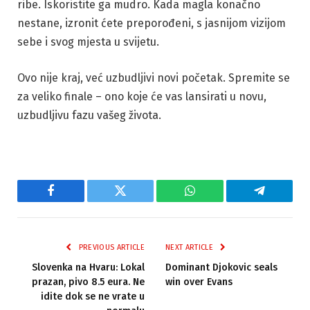
ribe. Iskoristite ga mudro. Kada magla konačno
nestane, izronit ćete preporođeni, s jasnijom vizijom
sebe i svog mjesta u svijetu.
Ovo nije kraj, već uzbudljivi novi početak. Spremite se
za veliko finale – ono koje će vas lansirati u novu,
uzbudljivu fazu vašeg života.
Facebook
Twitter
WhatsApp
Telegram
PREVIOUS ARTICLE
NEXT ARTICLE
Slovenka na Hvaru: Lokal
Dominant Djokovic seals
prazan, pivo 8.5 eura. Ne
win over Evans
idite dok se ne vrate u