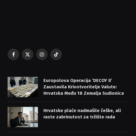
Facebook
X
Instagram
TikTok
(Twitter)
Europolova Operacija ‘DECOY II’
Zaustavila Krivotvoritelje Valute:
Hrvatska Među 18 Zemalja Sudionica
Hrvatske plaće nadmašile češke, ali
raste zabrinutost za tržište rada