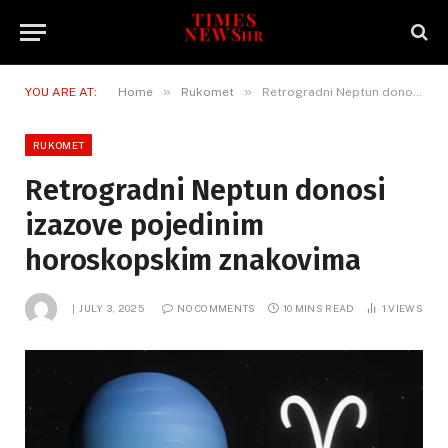
»
»
YOU ARE AT:
Home
Rukomet
Retrogradni Neptun donosi izazove pojedinim horoskopskim znakovima
RUKOMET
Retrogradni Neptun donosi
izazove pojedinim
horoskopskim znakovima
JULY 3, 2025
NO COMMENTS
10 MINS READ
1
VIEWS