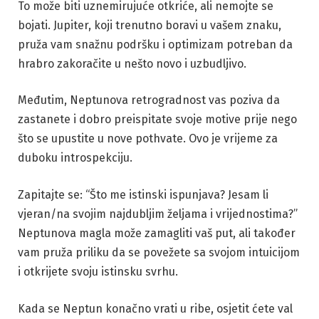
To može biti uznemirujuće otkriće, ali nemojte se
bojati. Jupiter, koji trenutno boravi u vašem znaku,
pruža vam snažnu podršku i optimizam potreban da
hrabro zakoračite u nešto novo i uzbudljivo.
Međutim, Neptunova retrogradnost vas poziva da
zastanete i dobro preispitate svoje motive prije nego
što se upustite u nove pothvate. Ovo je vrijeme za
duboku introspekciju.
Zapitajte se: “Što me istinski ispunjava? Jesam li
vjeran/na svojim najdubljim željama i vrijednostima?”
Neptunova magla može zamagliti vaš put, ali također
vam pruža priliku da se povežete sa svojom intuicijom
i otkrijete svoju istinsku svrhu.
Kada se Neptun konačno vrati u ribe, osjetit ćete val