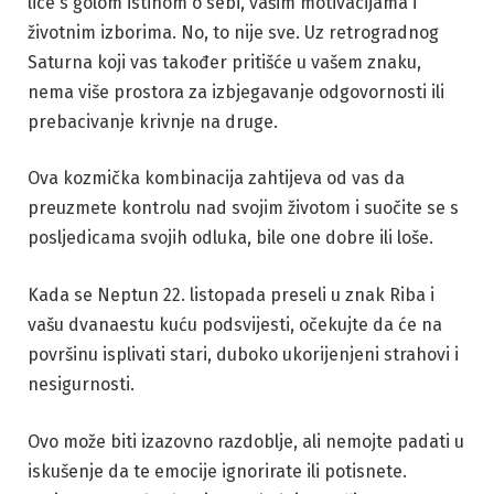
lice s golom istinom o sebi, vašim motivacijama i
životnim izborima. No, to nije sve. Uz retrogradnog
Saturna koji vas također pritišće u vašem znaku,
nema više prostora za izbjegavanje odgovornosti ili
prebacivanje krivnje na druge.
Ova kozmička kombinacija zahtijeva od vas da
preuzmete kontrolu nad svojim životom i suočite se s
posljedicama svojih odluka, bile one dobre ili loše.
Kada se Neptun 22. listopada preseli u znak Riba i
vašu dvanaestu kuću podsvijesti, očekujte da će na
površinu isplivati stari, duboko ukorijenjeni strahovi i
nesigurnosti.
Ovo može biti izazovno razdoblje, ali nemojte padati u
iskušenje da te emocije ignorirate ili potisnete.