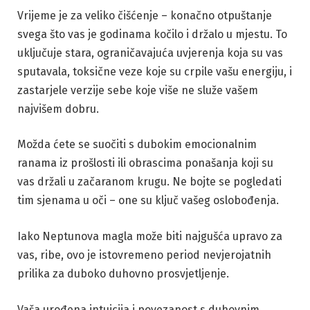
Vrijeme je za veliko čišćenje – konačno otpuštanje
svega što vas je godinama kočilo i držalo u mjestu. To
uključuje stara, ograničavajuća uvjerenja koja su vas
sputavala, toksične veze koje su crpile vašu energiju, i
zastarjele verzije sebe koje više ne služe vašem
najvišem dobru.
Možda ćete se suočiti s dubokim emocionalnim
ranama iz prošlosti ili obrascima ponašanja koji su
vas držali u začaranom krugu. Ne bojte se pogledati
tim sjenama u oči – one su ključ vašeg oslobođenja.
Iako Neptunova magla može biti najgušća upravo za
vas, ribe, ovo je istovremeno period nevjerojatnih
prilika za duboko duhovno prosvjetljenje.
Vaša urođena intuicija i povezanost s duhovnim