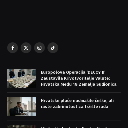
Facebook
X
Instagram
TikTok
(Twitter)
Europolova Operacija ‘DECOY II’
Zaustavila Krivotvoritelje Valute:
Hrvatska Među 18 Zemalja Sudionica
Hrvatske plaće nadmašile češke, ali
raste zabrinutost za tržište rada