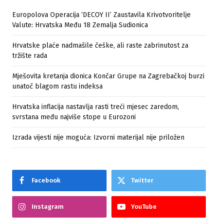
Europolova Operacija ‘DECOY II’ Zaustavila Krivotvoritelje
Valute: Hrvatska Među 18 Zemalja Sudionica
Hrvatske plaće nadmašile češke, ali raste zabrinutost za
tržište rada
Mješovita kretanja dionica Končar Grupe na Zagrebačkoj burzi
unatoč blagom rastu indeksa
Hrvatska inflacija nastavlja rasti treći mjesec zaredom,
svrstana među najviše stope u Eurozoni
Izrada vijesti nije moguća: Izvorni materijal nije priložen
Facebook
Twitter
Instagram
YouTube