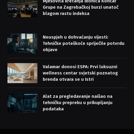
Mješovita kretanja dionica Končar
Grupe na Zagrebačkoj burzi unatoč
blagom rastu indeksa
Neuspjeh u dohvaćanju vijesti:
Tehničke poteškoće spriječile potvrdu
objave
Valamar donosi ESPA: Prvi luksuzni
wellness centar svjetski poznatog
brenda otvara se u Istri
Alat za pregledavanje naišao na
tehničku prepreku u prikupljanju
podataka