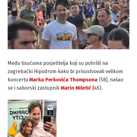
Među tisućama posjetitelja koji su pohrlili na
zagrebački Hipodrom kako bi prisustvovali velikom
koncertu
Marka Perkovića Thompsona
(58), našao
se i saborski zastupnik
Marin Miletić (
45).