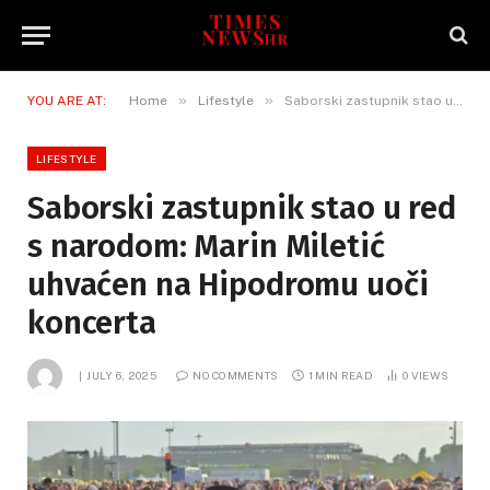
»
»
YOU ARE AT:
Home
Lifestyle
Saborski zastupnik stao u red s narodom: Marin Miletić uhvaćen na Hipodromu uoči koncerta
LIFESTYLE
Saborski zastupnik stao u red
s narodom: Marin Miletić
uhvaćen na Hipodromu uoči
koncerta
JULY 6, 2025
NO COMMENTS
1 MIN READ
0
VIEWS