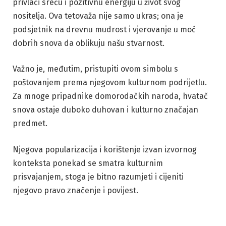
privlači sreću i pozitivnu energiju u život svog
nositelja. Ova tetovaža nije samo ukras; ona je
podsjetnik na drevnu mudrost i vjerovanje u moć
dobrih snova da oblikuju našu stvarnost.
Važno je, međutim, pristupiti ovom simbolu s
poštovanjem prema njegovom kulturnom podrijetlu.
Za mnoge pripadnike domorodačkih naroda, hvatač
snova ostaje duboko duhovan i kulturno značajan
predmet.
Njegova popularizacija i korištenje izvan izvornog
konteksta ponekad se smatra kulturnim
prisvajanjem, stoga je bitno razumjeti i cijeniti
njegovo pravo značenje i povijest.