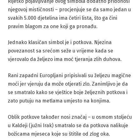
Rijetko pojavljivanje ovog simbola dodatno pridonosi
njegovoj mističnosti – procjenjuje se da samo jedan u
svakih 5.000 djetelina ima četiri lista, što ga čini
pravim blagom za one koji ga pronađu.
Jednako klasičan simbol je i potkova. Njezina
povezanost sa srećom seže u vrijeme kada se
vjerovalo da željezo ima moć tjeranja zlih duhova.
Rani zapadni Europljani pripisivali su željezu magične
moći jer vjeruju da može otjerati zlo. Zanimljivo je da
se smatralo kako se vještice boje željeznih potkova i
zato putuju na metlama umjesto na konjima.
Oblik potkove također nosi značaj – u osmom stoljeću
u Kaldeji (južni Irak) smatralo se da potkova nalikuje
božicama mjeseca koje su štitile od zlog oka.