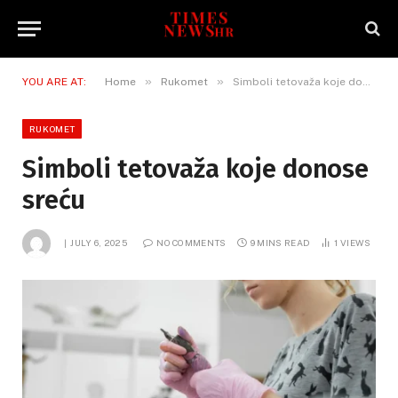
»
»
YOU ARE AT:
Home
Rukomet
Simboli tetovaža koje donose sreću
RUKOMET
Simboli tetovaža koje donose
sreću
JULY 6, 2025
NO COMMENTS
9 MINS READ
1
VIEWS