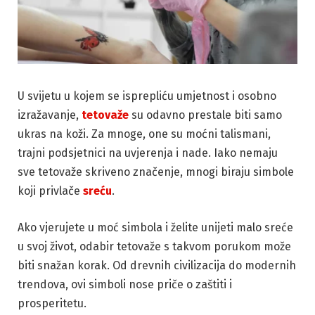
U svijetu u kojem se isprepliću umjetnost i osobno
izražavanje,
tetovaže
su odavno prestale biti samo
ukras na koži. Za mnoge, one su moćni talismani,
trajni podsjetnici na uvjerenja i nade. Iako nemaju
sve tetovaže skriveno značenje, mnogi biraju simbole
koji privlače
sreću
.
Ako vjerujete u moć simbola i želite unijeti malo sreće
u svoj život, odabir tetovaže s takvom porukom može
biti snažan korak. Od drevnih civilizacija do modernih
trendova, ovi simboli nose priče o zaštiti i
prosperitetu.