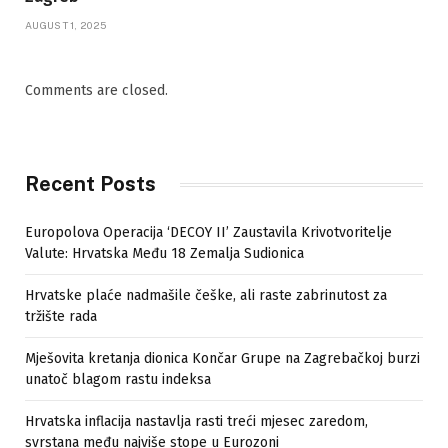
AUGUST 1, 2025
Comments are closed.
Recent Posts
Europolova Operacija ‘DECOY II’ Zaustavila Krivotvoritelje
Valute: Hrvatska Među 18 Zemalja Sudionica
Hrvatske plaće nadmašile češke, ali raste zabrinutost za
tržište rada
Mješovita kretanja dionica Končar Grupe na Zagrebačkoj burzi
unatoč blagom rastu indeksa
Hrvatska inflacija nastavlja rasti treći mjesec zaredom,
svrstana među najviše stope u Eurozoni