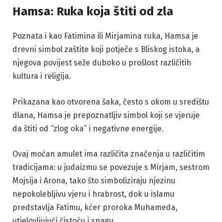
Hamsa: Ruka koja štiti od zla
Poznata i kao Fatimina ili Mirjamina ruka, Hamsa je
drevni simbol zaštite koji potječe s Bliskog istoka, a
njegova povijest seže duboko u prošlost različitih
kultura i religija.
Prikazana kao otvorena šaka, često s okom u središtu
dlana, Hamsa je prepoznatljiv simbol koji se vjeruje
da štiti od “zlog oka” i negativne energije.
Ovaj moćan amulet ima različita značenja u različitim
tradicijama: u judaizmu se povezuje s Mirjam, sestrom
Mojsija i Arona, tako što simboliziraju njezinu
nepokolebljivu vjeru i hrabrost, dok u islamu
predstavlja Fatimu, kćer proroka Muhameda,
utjelovljujući čistoću i snagu.