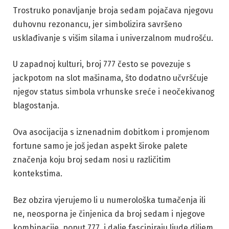
Trostruko ponavljanje broja sedam pojačava njegovu
duhovnu rezonancu, jer simbolizira savršeno
usklađivanje s višim silama i univerzalnom mudrošću.
U zapadnoj kulturi, broj 777 često se povezuje s
jackpotom na slot mašinama, što dodatno učvršćuje
njegov status simbola vrhunske sreće i neočekivanog
blagostanja.
Ova asocijacija s iznenadnim dobitkom i promjenom
fortune samo je još jedan aspekt široke palete
značenja koju broj sedam nosi u različitim
kontekstima.
Bez obzira vjerujemo li u numerološka tumačenja ili
ne, neosporna je činjenica da broj sedam i njegove
kombinacije, poput 777, i dalje fasciniraju ljude diljem