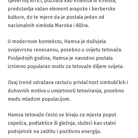
sjevernoj Africi, poznata kao Khamsa ili Khmisa,
predstavlja važan element arapske i berberske
kulture, do te mjere da je postala jedan od
nacionalnih simbola Maroka i Alžira.
U modernom kontekstu, Hamsa je doživjela
svojevrsnu renesansu, posebno u svijetu tetovaža.
Posljednjih godina, Hamsa je navodno postala
iznimno popularan motiv za tetovaže diljem svijeta.
Ovaj trend odražava rastuću privlačnost simboličkih i
duhovnih motiva u umjetnosti tetoviranja, posebno
među mlađom populacijom.
Hamsa tetovaže često se biraju za mjesta poput
zapešća, podlaktice ili gležnja, služeći kao stalni
podsjetnik na zaštitu i pozitivnu energiju.