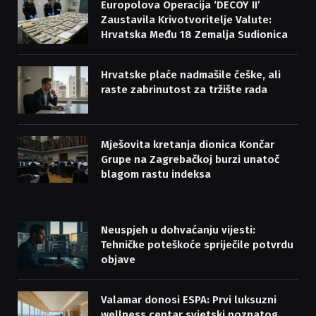
Europolova Operacija ‘DECOY II’
Zaustavila Krivotvoritelje Valute:
Hrvatska Među 18 Zemalja Sudionica
Hrvatske plaće nadmašile češke, ali
raste zabrinutost za tržište rada
Mješovita kretanja dionica Končar
Grupe na Zagrebačkoj burzi unatoč
blagom rastu indeksa
Neuspjeh u dohvaćanju vijesti:
Tehničke poteškoće spriječile potvrdu
objave
Valamar donosi ESPA: Prvi luksuzni
wellness centar svjetski poznatog