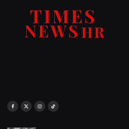
Facebook
X
Instagram
TikTok
(Twitter)