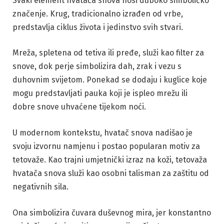
Svaki element hvatača snova nosi duboko simboličko
značenje. Krug, tradicionalno izrađen od vrbe,
predstavlja ciklus života i jedinstvo svih stvari.
Mreža, spletena od tetiva ili pređe, služi kao filter za
snove, dok perje simbolizira dah, zrak i vezu s
duhovnim svijetom. Ponekad se dodaju i kuglice koje
mogu predstavljati pauka koji je ispleo mrežu ili
dobre snove uhvaćene tijekom noći.
U modernom kontekstu, hvatač snova nadišao je
svoju izvornu namjenu i postao popularan motiv za
tetovaže. Kao trajni umjetnički izraz na koži, tetovaža
hvatača snova služi kao osobni talisman za zaštitu od
negativnih sila.
Ona simbolizira čuvara duševnog mira, jer konstantno