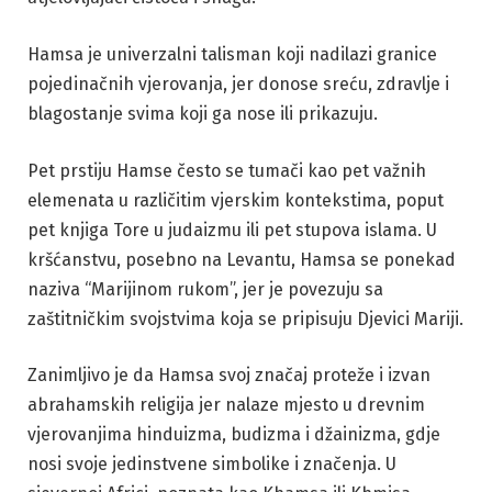
Hamsa je univerzalni talisman koji nadilazi granice
pojedinačnih vjerovanja, jer donose sreću, zdravlje i
blagostanje svima koji ga nose ili prikazuju.
Pet prstiju Hamse često se tumači kao pet važnih
elemenata u različitim vjerskim kontekstima, poput
pet knjiga Tore u judaizmu ili pet stupova islama. U
kršćanstvu, posebno na Levantu, Hamsa se ponekad
naziva “Marijinom rukom”, jer je povezuju sa
zaštitničkim svojstvima koja se pripisuju Djevici Mariji.
Zanimljivo je da Hamsa svoj značaj proteže i izvan
abrahamskih religija jer nalaze mjesto u drevnim
vjerovanjima hinduizma, budizma i džainizma, gdje
nosi svoje jedinstvene simbolike i značenja. U