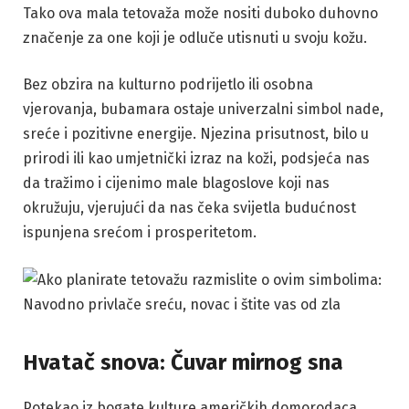
Tako ova mala tetovaža može nositi duboko duhovno
značenje za one koji je odluče utisnuti u svoju kožu.
Bez obzira na kulturno podrijetlo ili osobna
vjerovanja, bubamara ostaje univerzalni simbol nade,
sreće i pozitivne energije. Njezina prisutnost, bilo u
prirodi ili kao umjetnički izraz na koži, podsjeća nas
da tražimo i cijenimo male blagoslove koji nas
okružuju, vjerujući da nas čeka svijetla budućnost
ispunjena srećom i prosperitetom.
Hvatač snova: Čuvar mirnog sna
Potekao iz bogate kulture američkih domorodaca,