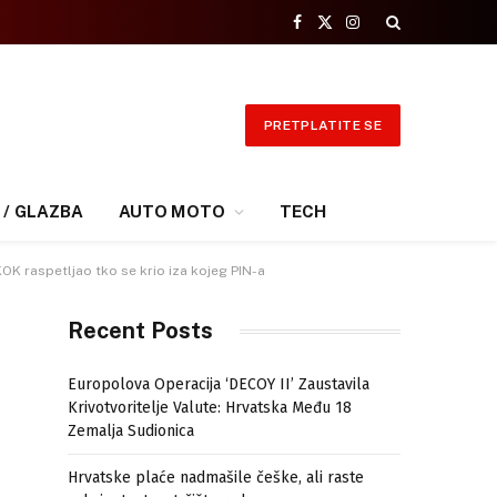
Facebook
X
Instagram
(Twitter)
PRETPLATITE SE
 / GLAZBA
AUTO MOTO
TECH
KOK raspetljao tko se krio iza kojeg PIN-a
Recent Posts
Europolova Operacija ‘DECOY II’ Zaustavila
Krivotvoritelje Valute: Hrvatska Među 18
Zemalja Sudionica
Hrvatske plaće nadmašile češke, ali raste