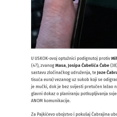
U USKOK-ovoj optužnici podignutoj protiv
Mi
(47), zvanog
Masa
,
Josipa Čubelića Čube
(38)
sastavu zločinačkog udruženja, te
Joze Čabr
tisuća eura) vezanog uz sukob koji se odigra
je mučki, dok je bez svijesti pretučen ležao n
glavni dokaz o planiranju potkupljivanja svje
ANOM komunikacije.
Za Pajkićevo ubojstvo i pokušaj Čabrajina u