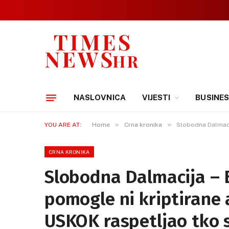
NASLOVNICA
VIJESTI
BUSINE
»
»
YOU ARE AT:
Home
Crna kronika
Slobodna Dalmacij
CRNA KRONIKA
Slobodna Dalmacija – B
pomogle ni kriptirane a
USKOK raspetljao tko s