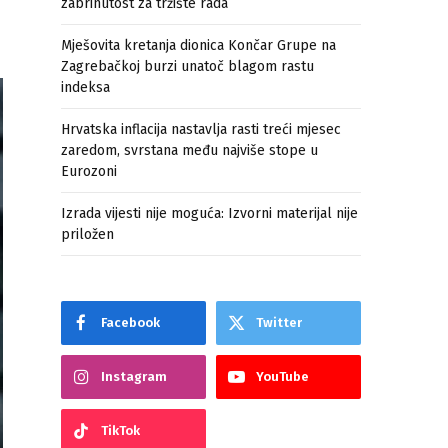
zabrinutost za tržište rada
Mješovita kretanja dionica Končar Grupe na
Zagrebačkoj burzi unatoč blagom rastu
indeksa
Hrvatska inflacija nastavlja rasti treći mjesec
zaredom, svrstana među najviše stope u
Eurozoni
Izrada vijesti nije moguća: Izvorni materijal nije
priložen
Facebook
Twitter
Instagram
YouTube
TikTok