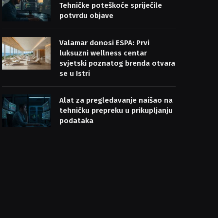
Tehničke poteškoće spriječile
potvrdu objave
Valamar donosi ESPA: Prvi
luksuzni wellness centar
svjetski poznatog brenda otvara
se u Istri
Alat za pregledavanje naišao na
tehničku prepreku u prikupljanju
podataka