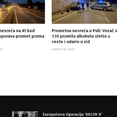
nesreća na A1 kod
Prometna nesreća u Puli: Vozač 
usporava promet prema
1.10 promila alkohola sletio s
ceste i udario u zid
25
AUGUST 21, 2025
Europolova Operacija ‘DECOY II’