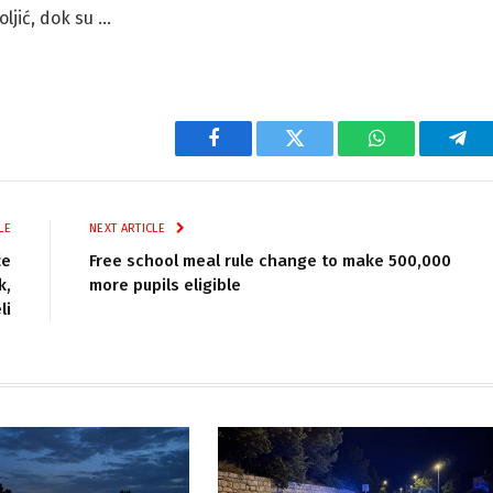
ljić, dok su …
Facebook
Twitter
WhatsApp
Tel
LE
NEXT ARTICLE
će
Free school meal rule change to make 500,000
k,
more pupils eligible
li