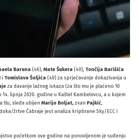
haela Baruna
(46),
Mate Šukera
(40),
Tončija Barišića
 i
Tomislava Šoljića
(40) za sprječavanje dokazivanja u
aje
za davanje lažnog iskaza (za što mu je plaćeno 10
o 14. lipnja 2020. godine u Kaštel Kambelovcu, a u kojem
a tlu, sleđa ubijen
Marijo Boljat,
zvan
Pajkić
,
doka/žrtve Čabraje jest analiza kriptirane Sky/ECC i
bojstva početkom ove godine na ponovljenom je suđenju