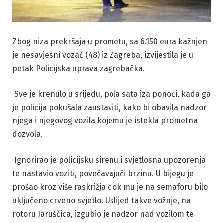
Zbog niza prekršaja u prometu, sa 6.150 eura kažnjen
je nesavjesni vozač (48) iz Zagreba, izvijestila je u
petak Policijska uprava zagrebačka.
Sve je krenulo u srijedu, pola sata iza ponoći, kada ga
je policija pokušala zaustaviti, kako bi obavila nadzor
njega i njegovog vozila kojemu je istekla prometna
dozvola.
Ignorirao je policijsku sirenu i svjetlosna upozorenja
te nastavio voziti, povećavajući brzinu. U bijegu je
prošao kroz više raskrižja dok mu je na semaforu bilo
uključeno crveno svjetlo. Uslijed takve vožnje, na
rotoru Jaruščica, izgubio je nadzor nad vozilom te