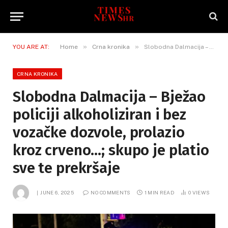
»
»
YOU ARE AT:
Home
Crna kronika
Slobodna Dalmacija – Bježao policiji alkoholiziran i bez vozačke dozvole, prolazio kroz crveno…; skupo je platio sve te prekršaje
CRNA KRONIKA
Slobodna Dalmacija – Bježao
policiji alkoholiziran i bez
vozačke dozvole, prolazio
kroz crveno…; skupo je platio
sve te prekršaje
JUNE 6, 2025
NO COMMENTS
1 MIN READ
0
VIEWS