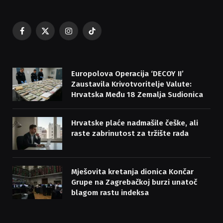
Facebook
X
Instagram
TikTok
(Twitter)
Europolova Operacija ‘DECOY II’
Zaustavila Krivotvoritelje Valute:
Hrvatska Među 18 Zemalja Sudionica
Hrvatske plaće nadmašile češke, ali
raste zabrinutost za tržište rada
Mješovita kretanja dionica Končar
Grupe na Zagrebačkoj burzi unatoč
blagom rastu indeksa