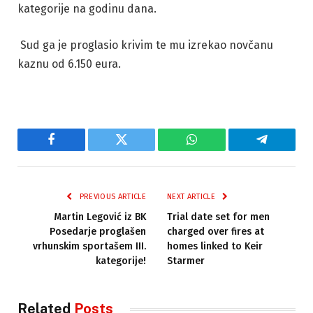
kategorije na godinu dana.
Sud ga je proglasio krivim te mu izrekao novčanu
kaznu od 6.150 eura.
Facebook
Twitter
WhatsApp
Telegram
PREVIOUS ARTICLE
NEXT ARTICLE
Martin Legović iz BK
Trial date set for men
Posedarje proglašen
charged over fires at
vrhunskim sportašem III.
homes linked to Keir
kategorije!
Starmer
Related
Posts