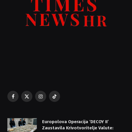
Facebook
X
Instagram
TikTok
(Twitter)
Europolova Operacija ‘DECOY II’
Zaustavila Krivotvoritelje Valute: