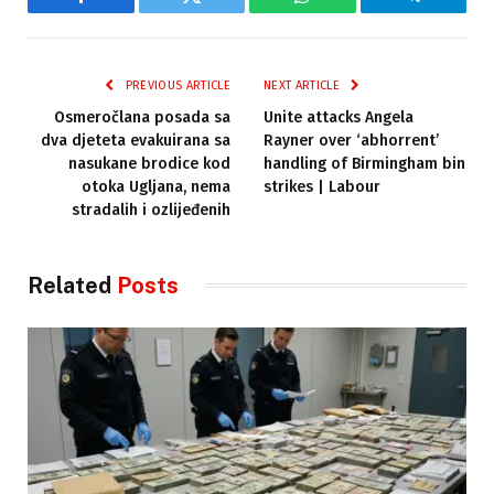
Facebook
Twitter
WhatsApp
Telegram
PREVIOUS ARTICLE
NEXT ARTICLE
Osmeročlana posada sa
Unite attacks Angela
dva djeteta evakuirana sa
Rayner over ‘abhorrent’
nasukane brodice kod
handling of Birmingham bin
otoka Ugljana, nema
strikes | Labour
stradalih i ozlijeđenih
Related
Posts