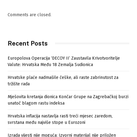
Comments are closed.
Recent Posts
Europolova Operacija ‘DECOY II’ Zaustavila Krivotvoritelje
Valute: Hrvatska Među 18 Zemalja Sudionica
Hrvatske plaće nadmašile češke, ali raste zabrinutost za
tržište rada
Mješovita kretanja dionica Končar Grupe na Zagrebačkoj burzi
unatoč blagom rastu indeksa
Hrvatska inflacija nastavlja rasti treći mjesec zaredom,
svrstana među najviše stope u Eurozoni
Izrada vijesti nije moguća: Izvorni materijal nije priložen