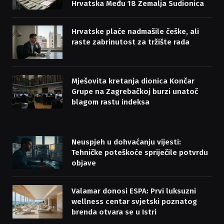
Hrvatska Među 18 Zemalja Sudionica
Hrvatske plaće nadmašile češke, ali
raste zabrinutost za tržište rada
Mješovita kretanja dionica Končar
Grupe na Zagrebačkoj burzi unatoč
blagom rastu indeksa
Neuspjeh u dohvaćanju vijesti:
Tehničke poteškoće spriječile potvrdu
objave
Valamar donosi ESPA: Prvi luksuzni
wellness centar svjetski poznatog
brenda otvara se u Istri