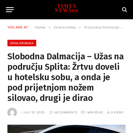
»
»
YOU ARE AT:
Home
Crna kronika
Slobodna Dalmacija – Užas na području Splita: Žrtvu doveli u hotelsku sobu, a onda je pod prijetnjom nožem silovao, drugi je dirao
CRNA KRONIKA
Slobodna Dalmacija – Užas na
području Splita: Žrtvu doveli
u hotelsku sobu, a onda je
pod prijetnjom nožem
silovao, drugi je dirao
JULY 12, 2025
NO COMMENTS
1 MIN READ
0
VIEWS