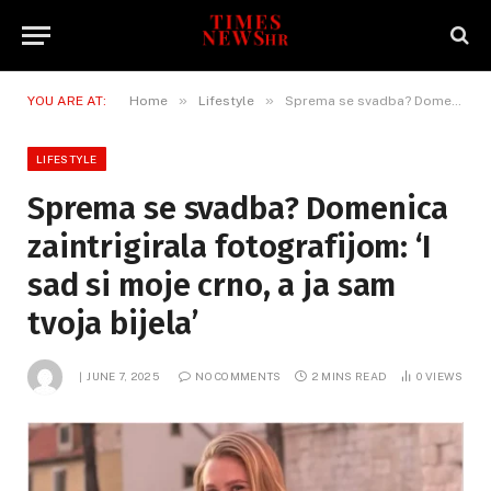
»
»
YOU ARE AT:
Home
Lifestyle
Sprema se svadba? Domenica zaintrigirala fotografijom: ‘I sad si moje crno, a ja sam tvoja bijela’
LIFESTYLE
Sprema se svadba? Domenica
zaintrigirala fotografijom: ‘I
sad si moje crno, a ja sam
tvoja bijela’
JUNE 7, 2025
NO COMMENTS
2 MINS READ
0
VIEWS