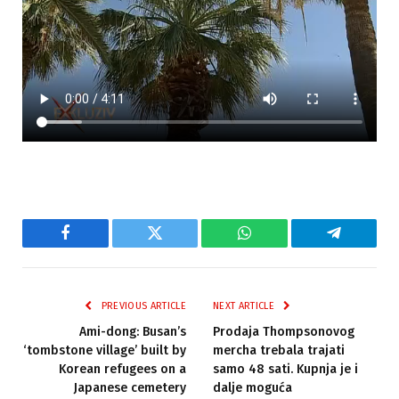
Facebook
Twitter
WhatsApp
Telegram
PREVIOUS ARTICLE
NEXT ARTICLE
Ami-dong: Busan’s
Prodaja Thompsonovog
‘tombstone village’ built by
mercha trebala trajati
Korean refugees on a
samo 48 sati. Kupnja je i
Japanese cemetery
dalje moguća