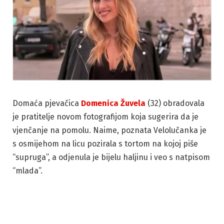
Domaća pjevačica
Domenica Žuvela
(32) obradovala
je pratitelje novom fotografijom koja sugerira da je
vjenčanje na pomolu. Naime, poznata Velolučanka je
s osmijehom na licu pozirala s tortom na kojoj piše
“supruga”, a odjenula je bijelu haljinu i veo s natpisom
“mlada”.