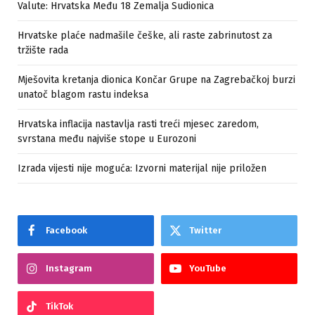
Valute: Hrvatska Među 18 Zemalja Sudionica
Hrvatske plaće nadmašile češke, ali raste zabrinutost za
tržište rada
Mješovita kretanja dionica Končar Grupe na Zagrebačkoj burzi
unatoč blagom rastu indeksa
Hrvatska inflacija nastavlja rasti treći mjesec zaredom,
svrstana među najviše stope u Eurozoni
Izrada vijesti nije moguća: Izvorni materijal nije priložen
Facebook
Twitter
Instagram
YouTube
TikTok