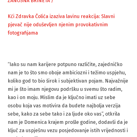
ZANOSNA BRINETA
/
Kći Zdravka Čolića izaziva lavinu reakcija: Slavni
pjevač nije oduševljen njenim provokativnim
fotografijama
“Iako su nam karijere potpuno različite, zajedničko
nam je to što smo oboje ambiciozni i težimo uspjehu,
koliko god to bio širok i subjektivan pojam. Najvažnije
mi je što imam njegovu podršku u svemu što radim,
kao i on moju. Mislim da je ključno imati uz sebe
osobu koja vas motivira da budete najbolja verzija
sebe, kako za sebe tako i za ljude oko vas”, otkrila
nam je Domenica krajem prošle godine, dodavši da je
ključ za uspješnu vezu posjedovanje istih vrijednosti i