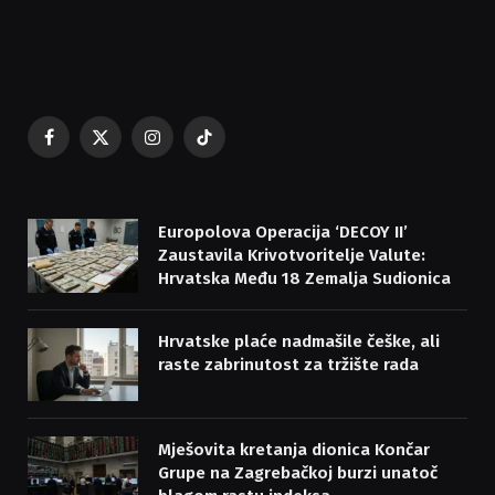
Facebook
X
Instagram
TikTok
(Twitter)
Europolova Operacija ‘DECOY II’
Zaustavila Krivotvoritelje Valute:
Hrvatska Među 18 Zemalja Sudionica
Hrvatske plaće nadmašile češke, ali
raste zabrinutost za tržište rada
Mješovita kretanja dionica Končar
Grupe na Zagrebačkoj burzi unatoč