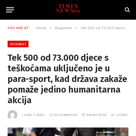
»
»
YOU ARE AT:
Home
Nogomet
Tek 500 od 73.000 djece s teškoćama uključeno je u para-sport, kad država zakaže pomaže jedino humanitarna akcija
NOGOMET
Tek 500 od 73.000 djece s
teškoćama uključeno je u
para-sport, kad država zakaže
pomaže jedino humanitarna
akcija
JUNE 7, 2025
NO COMMENTS
3 MINS READ
1
VIEWS