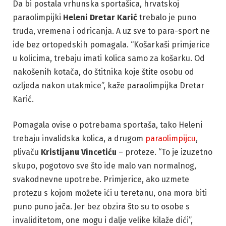
Da bi postala vrhunska sportašica, hrvatskoj
paraolimpijki
Heleni Dretar Karić
trebalo je puno
truda, vremena i odricanja. A uz sve to para-sport ne
ide bez ortopedskih pomagala. “Košarkaši primjerice
u kolicima, trebaju imati kolica samo za košarku. Od
nakošenih kotača, do štitnika koje štite osobu od
ozljeda nakon utakmice”, kaže paraolimpijka Dretar
Karić.
Pomagala ovise o potrebama sportaša, tako Heleni
trebaju invalidska kolica, a drugom
paraolimpijcu
,
plivaču
Kristijanu Vincetiću
– proteze. “To je izuzetno
skupo, pogotovo sve što ide malo van normalnog,
svakodnevne upotrebe. Primjerice, ako uzmete
protezu s kojom možete ići u teretanu, ona mora biti
puno puno jača. Jer bez obzira što su to osobe s
invaliditetom, one mogu i dalje velike kilaže dići”,