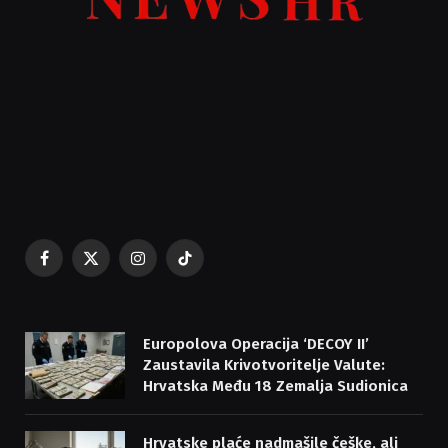
Facebook
X
Instagram
TikTok
(Twitter)
Europolova Operacija ‘DECOY II’
Zaustavila Krivotvoritelje Valute:
Hrvatska Među 18 Zemalja Sudionica
Hrvatske plaće nadmašile češke, ali