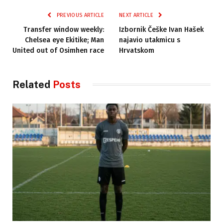
PREVIOUS ARTICLE
NEXT ARTICLE
Transfer window weekly:
Izbornik Češke Ivan Hašek
Chelsea eye Ekitike; Man
najavio utakmicu s
United out of Osimhen race
Hrvatskom
Related
Posts