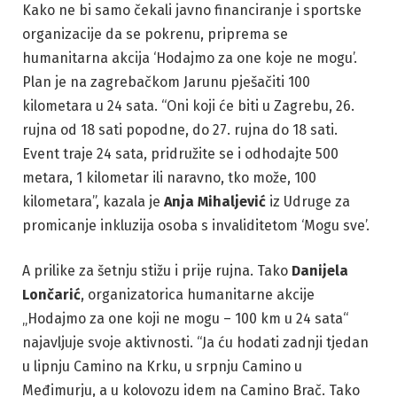
Kako ne bi samo čekali javno financiranje i sportske
organizacije da se pokrenu, priprema se
humanitarna akcija ‘Hodajmo za one koje ne mogu’.
Plan je na zagrebačkom Jarunu pješačiti 100
kilometara u 24 sata. “Oni koji će biti u Zagrebu, 26.
rujna od 18 sati popodne, do 27. rujna do 18 sati.
Event traje 24 sata, pridružite se i odhodajte 500
metara, 1 kilometar ili naravno, tko može, 100
kilometara”, kazala je
Anja Mihaljević
iz Udruge za
promicanje inkluzija osoba s invaliditetom ‘Mogu sve’.
A prilike za šetnju stižu i prije rujna. Tako
Danijela
Lončarić
, organizatorica humanitarne akcije
„Hodajmo za one koji ne mogu – 100 km u 24 sata“
najavljuje svoje aktivnosti. “Ja ću hodati zadnji tjedan
u lipnju Camino na Krku, u srpnju Camino u
Međimurju, a u kolovozu idem na Camino Brač. Tako