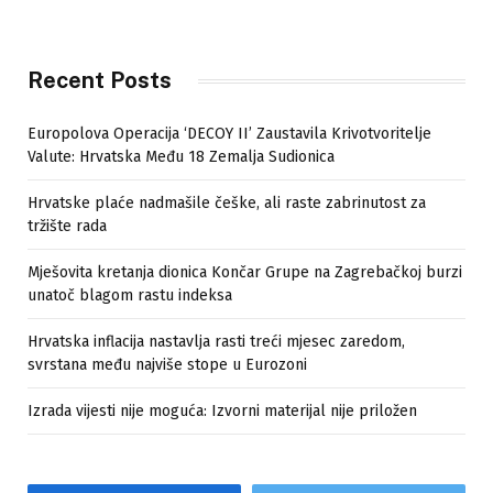
Recent Posts
Europolova Operacija ‘DECOY II’ Zaustavila Krivotvoritelje
Valute: Hrvatska Među 18 Zemalja Sudionica
Hrvatske plaće nadmašile češke, ali raste zabrinutost za
tržište rada
Mješovita kretanja dionica Končar Grupe na Zagrebačkoj burzi
unatoč blagom rastu indeksa
Hrvatska inflacija nastavlja rasti treći mjesec zaredom,
svrstana među najviše stope u Eurozoni
Izrada vijesti nije moguća: Izvorni materijal nije priložen