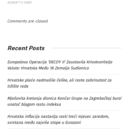
AUGUST 11, 2025
Comments are closed.
Recent Posts
Europolova Operacija ‘DECOY II’ Zaustavila Krivotvoritelje
Valute: Hrvatska Među 18 Zemalja Sudionica
Hrvatske plaće nadmašile češke, ali raste zabrinutost za
tržište rada
Mješovita kretanja dionica Končar Grupe na Zagrebačkoj burzi
unatoč blagom rastu indeksa
Hrvatska inflacija nastavlja rasti treći mjesec zaredom,
svrstana među najviše stope u Eurozoni