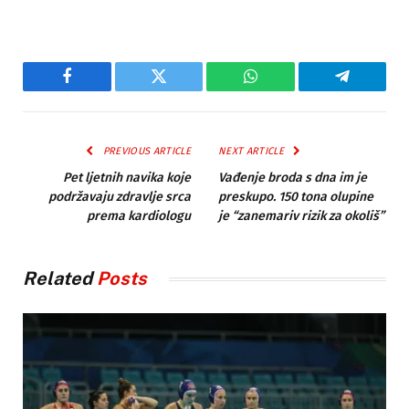
Facebook
Twitter
WhatsApp
Telegram
PREVIOUS ARTICLE
NEXT ARTICLE
Pet ljetnih navika koje
Vađenje broda s dna im je
podržavaju zdravlje srca
preskupo. 150 tona olupine
prema kardiologu
je “zanemariv rizik za okoliš”
Related
Posts