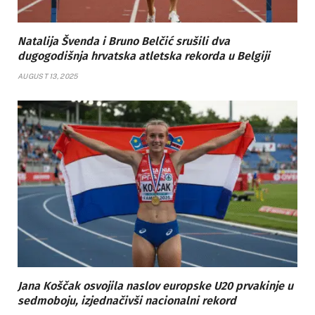
Natalija Švenda i Bruno Belčić srušili dva
dugogodišnja hrvatska atletska rekorda u Belgiji
AUGUST 13, 2025
Jana Koščak osvojila naslov europske U20 prvakinje u
sedmoboju, izjednačivši nacionalni rekord