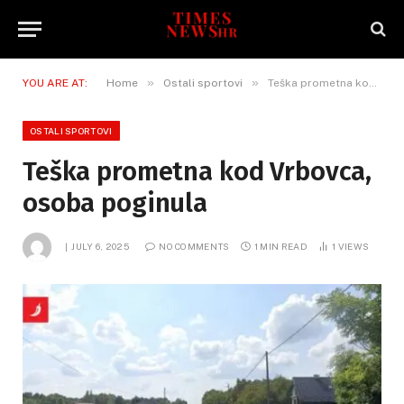
»
»
YOU ARE AT:
Home
Ostali sportovi
Teška prometna kod Vrbovca, osoba poginula
OSTALI SPORTOVI
Teška prometna kod Vrbovca,
osoba poginula
JULY 6, 2025
NO COMMENTS
1 MIN READ
1
VIEWS