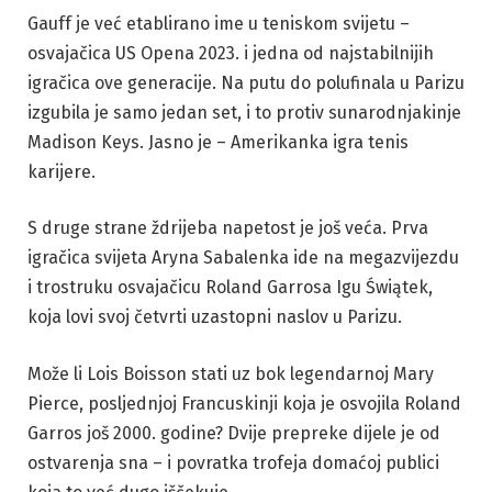
Gauff je već etablirano ime u teniskom svijetu –
osvajačica US Opena 2023. i jedna od najstabilnijih
igračica ove generacije. Na putu do polufinala u Parizu
izgubila je samo jedan set, i to protiv sunarodnjakinje
Madison Keys. Jasno je – Amerikanka igra tenis
karijere.
S druge strane ždrijeba napetost je još veća. Prva
igračica svijeta Aryna Sabalenka ide na megazvijezdu
i trostruku osvajačicu Roland Garrosa Igu Świątek,
koja lovi svoj četvrti uzastopni naslov u Parizu.
Može li Lois Boisson stati uz bok legendarnoj Mary
Pierce, posljednjoj Francuskinji koja je osvojila Roland
Garros još 2000. godine? Dvije prepreke dijele je od
ostvarenja sna – i povratka trofeja domaćoj publici