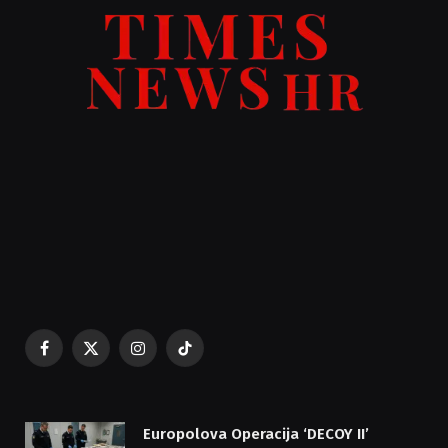
Facebook
X
Instagram
TikTok
(Twitter)
Europolova Operacija ‘DECOY II’