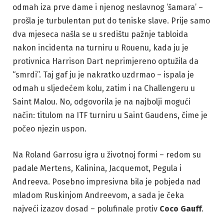
odmah iza prve dame i njenog neslavnog ‘šamara’ –
prošla je turbulentan put do teniske slave. Prije samo
dva mjeseca našla se u središtu pažnje tabloida
nakon incidenta na turniru u Rouenu, kada ju je
protivnica Harrison Dart neprimjereno optužila da
“smrdi”. Taj gaf ju je nakratko uzdrmao – ispala je
odmah u sljedećem kolu, zatim i na Challengeru u
Saint Malou. No, odgovorila je na najbolji mogući
način: titulom na ITF turniru u Saint Gaudens, čime je
počeo njezin uspon.
Na Roland Garrosu igra u životnoj formi – redom su
padale Mertens, Kalinina, Jacquemot, Pegula i
Andreeva. Posebno impresivna bila je pobjeda nad
mladom Ruskinjom Andreevom, a sada je čeka
najveći izazov dosad – polufinale protiv
Coco Gauff
.