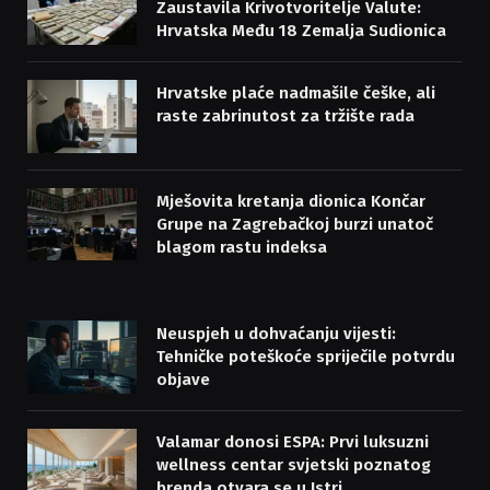
Zaustavila Krivotvoritelje Valute:
Hrvatska Među 18 Zemalja Sudionica
Hrvatske plaće nadmašile češke, ali
raste zabrinutost za tržište rada
Mješovita kretanja dionica Končar
Grupe na Zagrebačkoj burzi unatoč
blagom rastu indeksa
Neuspjeh u dohvaćanju vijesti:
Tehničke poteškoće spriječile potvrdu
objave
Valamar donosi ESPA: Prvi luksuzni
wellness centar svjetski poznatog
brenda otvara se u Istri