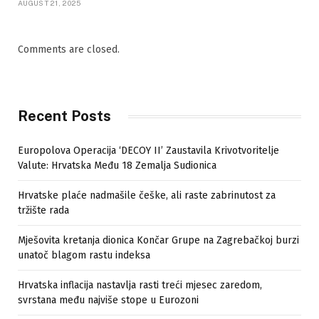
AUGUST 21, 2025
Comments are closed.
Recent Posts
Europolova Operacija ‘DECOY II’ Zaustavila Krivotvoritelje
Valute: Hrvatska Među 18 Zemalja Sudionica
Hrvatske plaće nadmašile češke, ali raste zabrinutost za
tržište rada
Mješovita kretanja dionica Končar Grupe na Zagrebačkoj burzi
unatoč blagom rastu indeksa
Hrvatska inflacija nastavlja rasti treći mjesec zaredom,
svrstana među najviše stope u Eurozoni