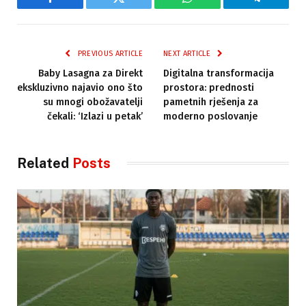
Facebook
Twitter
WhatsApp
Telegram
PREVIOUS ARTICLE
NEXT ARTICLE
Baby Lasagna za Direkt
Digitalna transformacija
ekskluzivno najavio ono što
prostora: prednosti
su mnogi obožavatelji
pametnih rješenja za
čekali: ‘Izlazi u petak’
moderno poslovanje
Related
Posts