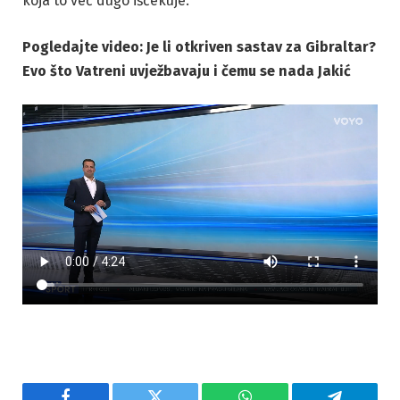
koja to već dugo iščekuje.
Pogledajte video: Je li otkriven sastav za Gibraltar?
Evo što Vatreni uvježbavaju i čemu se nada Jakić