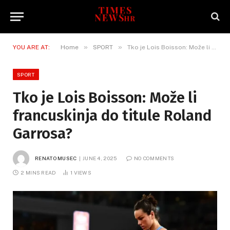
»
»
YOU ARE AT:
Home
SPORT
Tko je Lois Boisson: Može li francuskinja do titule Roland Garrosa?
SPORT
Tko je Lois Boisson: Može li
francuskinja do titule Roland
Garrosa?
RENATO MUSEC
JUNE 4, 2025
NO COMMENTS
2 MINS READ
1
VIEWS