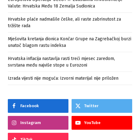
Valute: Hrvatska Među 18 Zemalja Sudionica
Hrvatske plaće nadmašile češke, ali raste zabrinutost za
tržište rada
Mješovita kretanja dionica Končar Grupe na Zagrebačkoj burzi
unatoč blagom rastu indeksa
Hrvatska inflacija nastavlja rasti treći mjesec zaredom,
svrstana među najviše stope u Eurozoni
Izrada vijesti nije moguća: Izvorni materijal nije priložen
Facebook
Twitter
Instagram
YouTube
TikTok