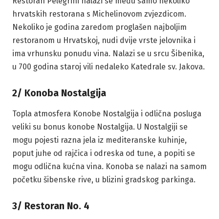
Restoran Pelegrini nalazi se među samo nekoliko
hrvatskih restorana s Michelinovom zvjezdicom.
Nekoliko je godina zaredom proglašen najboljim
restoranom u Hrvatskoj, nudi dvije vrste jelovnika i
ima vrhunsku ponudu vina. Nalazi se u srcu Šibenika,
u 700 godina staroj vili nedaleko Katedrale sv. Jakova.
2/ Konoba Nostalgija
Topla atmosfera Konobe Nostalgija i odlična posluga
veliki su bonus konobe Nostalgija. U Nostalgiji se
mogu pojesti razna jela iz mediteranske kuhinje,
poput juhe od rajčica i odreska od tune, a popiti se
mogu odlična kućna vina. Konoba se nalazi na samom
početku šibenske rive, u blizini gradskog parkinga.
3/ Restoran No. 4