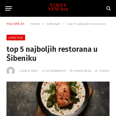
»
»
YOU ARE AT:
Home
Lifestyle
top 5 najboljih restorana u Šibeniku
LIFESTYLE
top 5 najboljih restorana u
Šibeniku
JUNE 9, 2025
NO COMMENTS
2 MINS READ
1
VIEWS