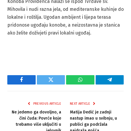
Konoba Providenca nalazi se ispod Tvrđave sv.
Mihovila i nudi razna jela, od mediteranske kuhinje do
lokalne i roštilja. Ugodan ambijent i lijepa terasa
pridonose ugođaju konobe, a neizostavna je stanica
ako želite doživjeti pravi lokalni ugođaj.
Facebook
Twitter
WhatsApp
Telegram
PREVIOUS ARTICLE
NEXT ARTICLE
Ne jedemo ga dovoljno, a
Matija Dedić je zadnji
čini čuda: Povrće koje
nastup imao u svibnju, u
trebamo više uključiti u
publici ga podržala
jelovnik
najdraža gošća