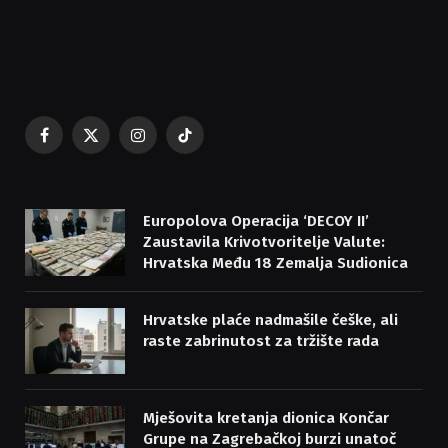
Facebook
X
Instagram
TikTok
(Twitter)
Europolova Operacija ‘DECOY II’
Zaustavila Krivotvoritelje Valute:
Hrvatska Među 18 Zemalja Sudionica
Hrvatske plaće nadmašile češke, ali
raste zabrinutost za tržište rada
Mješovita kretanja dionica Končar
Grupe na Zagrebačkoj burzi unatoč