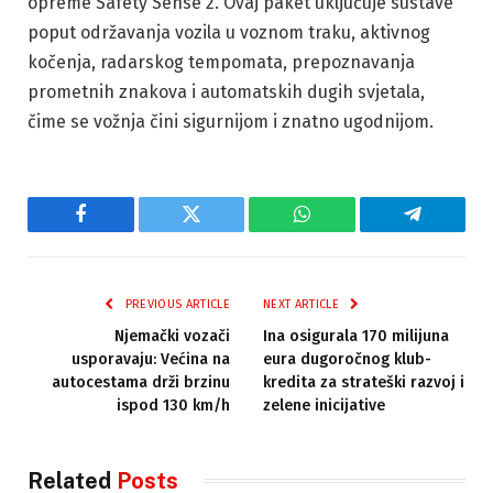
opreme Safety Sense 2. Ovaj paket uključuje sustave
poput održavanja vozila u voznom traku, aktivnog
kočenja, radarskog tempomata, prepoznavanja
prometnih znakova i automatskih dugih svjetala,
čime se vožnja čini sigurnijom i znatno ugodnijom.
Facebook
Twitter
WhatsApp
Telegram
PREVIOUS ARTICLE
NEXT ARTICLE
Njemački vozači
Ina osigurala 170 milijuna
usporavaju: Većina na
eura dugoročnog klub-
autocestama drži brzinu
kredita za strateški razvoj i
ispod 130 km/h
zelene inicijative
Related
Posts