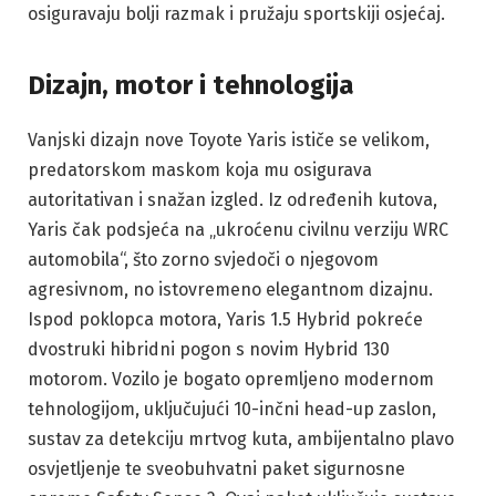
osiguravaju bolji razmak i pružaju sportskiji osjećaj.
Dizajn, motor i tehnologija
Vanjski dizajn nove Toyote Yaris ističe se velikom,
predatorskom maskom koja mu osigurava
autoritativan i snažan izgled. Iz određenih kutova,
Yaris čak podsjeća na „ukroćenu civilnu verziju WRC
automobila“, što zorno svjedoči o njegovom
agresivnom, no istovremeno elegantnom dizajnu.
Ispod poklopca motora, Yaris 1.5 Hybrid pokreće
dvostruki hibridni pogon s novim Hybrid 130
motorom. Vozilo je bogato opremljeno modernom
tehnologijom, uključujući 10-inčni head-up zaslon,
sustav za detekciju mrtvog kuta, ambijentalno plavo
osvjetljenje te sveobuhvatni paket sigurnosne