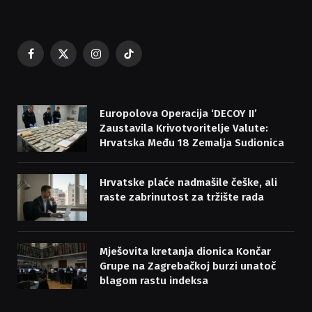
Facebook
X
Instagram
TikTok
(Twitter)
Europolova Operacija ‘DECOY II’
Zaustavila Krivotvoritelje Valute:
Hrvatska Među 18 Zemalja Sudionica
Hrvatske plaće nadmašile češke, ali
raste zabrinutost za tržište rada
Mješovita kretanja dionica Končar
Grupe na Zagrebačkoj burzi unatoč
blagom rastu indeksa