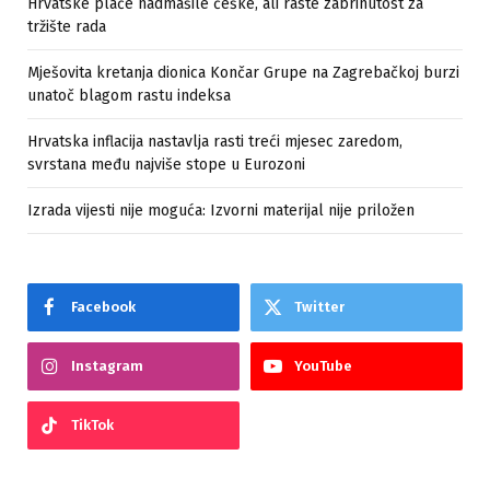
Hrvatske plaće nadmašile češke, ali raste zabrinutost za
tržište rada
Mješovita kretanja dionica Končar Grupe na Zagrebačkoj burzi
unatoč blagom rastu indeksa
Hrvatska inflacija nastavlja rasti treći mjesec zaredom,
svrstana među najviše stope u Eurozoni
Izrada vijesti nije moguća: Izvorni materijal nije priložen
Facebook
Twitter
Instagram
YouTube
TikTok