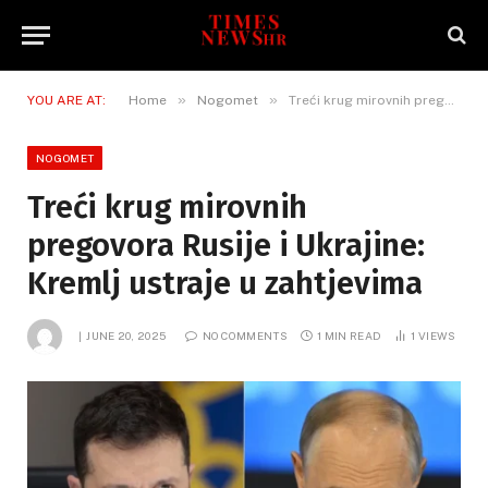
»
»
YOU ARE AT:
Home
Nogomet
Treći krug mirovnih pregovora Rusije i Ukrajine: Kremlj ustraje u zahtjevima
NOGOMET
Treći krug mirovnih
pregovora Rusije i Ukrajine:
Kremlj ustraje u zahtjevima
JUNE 20, 2025
NO COMMENTS
1 MIN READ
1
VIEWS