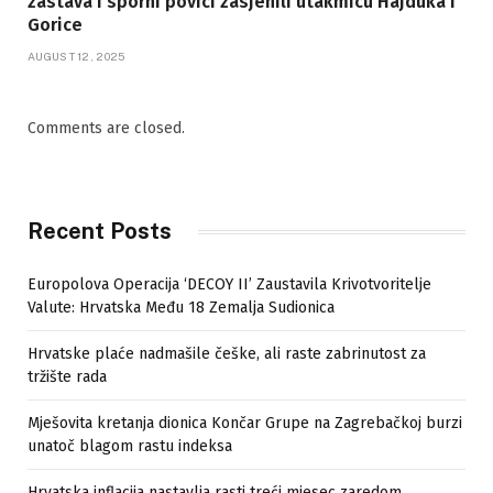
zastava i sporni povici zasjenili utakmicu Hajduka i
Gorice
AUGUST 12, 2025
Comments are closed.
Recent Posts
Europolova Operacija ‘DECOY II’ Zaustavila Krivotvoritelje
Valute: Hrvatska Među 18 Zemalja Sudionica
Hrvatske plaće nadmašile češke, ali raste zabrinutost za
tržište rada
Mješovita kretanja dionica Končar Grupe na Zagrebačkoj burzi
unatoč blagom rastu indeksa
Hrvatska inflacija nastavlja rasti treći mjesec zaredom,