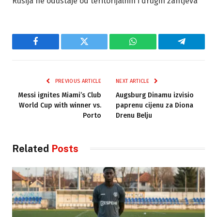
Rusija ne odustaje od teritorijalnih i drugih zahtjeva
Facebook
Twitter
WhatsApp
Telegram
PREVIOUS ARTICLE
NEXT ARTICLE
Messi ignites Miami’s Club
Augsburg Dinamu izvisio
World Cup with winner vs.
paprenu cijenu za Diona
Porto
Drenu Belju
Related
Posts