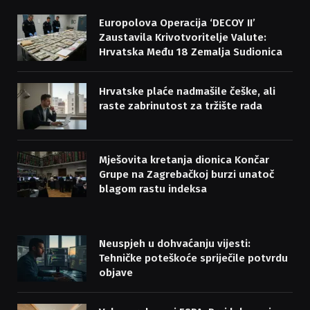
Europolova Operacija ‘DECOY II’
Zaustavila Krivotvoritelje Valute:
Hrvatska Među 18 Zemalja Sudionica
Hrvatske plaće nadmašile češke, ali
raste zabrinutost za tržište rada
Mješovita kretanja dionica Končar
Grupe na Zagrebačkoj burzi unatoč
blagom rastu indeksa
Neuspjeh u dohvaćanju vijesti:
Tehničke poteškoće spriječile potvrdu
objave