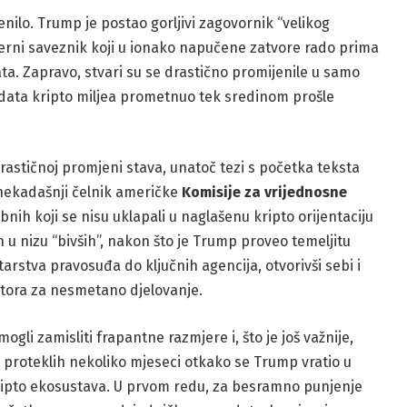
nilo. Trump je postao gorljivi zagovornik “velikog
vjerni saveznik koji u ionako napučene zatvore rado prima
. Zapravo, stvari su se drastično promijenile u samo
data kripto miljea prometnuo tek sredinom prošle
drastičnoj promjeni stava, unatoč tezi s početka teksta
 nekadašnji čelnik američke
Komisije za vrijednosne
bnih koji se nisu uklapali u naglašenu kripto orijentaciju
n u nizu “bivših”, nakon što je Trump proveo temeljitu
arstva pravosuđa do ključnih agencija, otvorivši sebi i
tora za nesmetano djelovanje.
ogli zamisliti frapantne razmjere i, što je još važnije,
 proteklih nekoliko mjeseci otkako se Trump vratio u
 kripto ekosustava. U prvom redu, za besramno punjenje