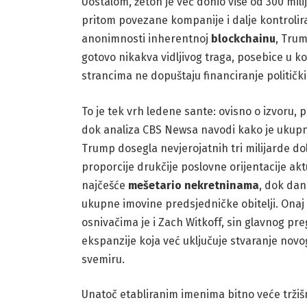
Uostalom, žeton je već donio više od 300 mil
pritom povezane kompanije i dalje kontrolira
anonimnosti inherentnoj
blockchainu
, Trum
gotovo nikakva vidljivog traga, posebice u 
strancima ne dopuštaju financiranje politički
To je tek vrh ledene sante: ovisno o izvoru, 
dok analiza CBS Newsa navodi kako je ukupna
Trump dosegla nevjerojatnih tri milijarde d
proporcije drukčije poslovne orijentacije akt
najčešće
mešetario
nekretninama
, dok dan
ukupne imovine predsjedničke obitelji. Onaj 
osnivačima je i Zach Witkoff, sin glavnog pr
ekspanzije koja već uključuje stvaranje nov
svemiru.
Unatoč etabliranim imenima bitno veće tržišn