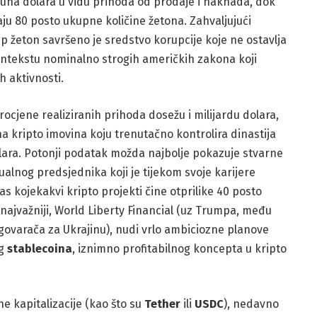
ijuna dolara u vidu prihoda od prodaje i naknada, dok
ju 80 posto ukupne količine žetona. Zahvaljujući
p žeton savršeno je sredstvo korupcije koje ne ostavlja
kontekstu nominalno strogih američkih zakona koji
h aktivnosti.
procjene realiziranih prihoda dosežu i milijardu dolara,
 kripto imovina koju trenutačno kontrolira dinastija
olara. Potonji podatak možda najbolje pokazuje stvarne
ualnog predsjednika koji je tijekom svoje karijere
as kojekakvi kripto projekti čine otprilike 40 posto
najvažniji, World Liberty Financial (uz Trumpa, među
egovarača za Ukrajinu), nudi vrlo ambiciozne planove
og
stablecoina
, iznimno profitabilnog koncepta u kripto
e kapitalizacije (kao što su
Tether
ili
USDC
), nedavno