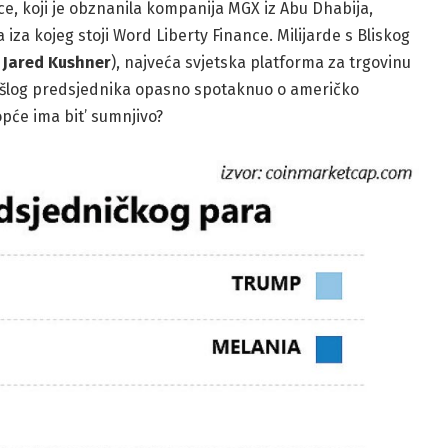
ce, koji je obznanila kompanija MGX iz Abu Dhabija,
iza kojeg stoji Word Liberty Finance. Milijarde s Bliskog
t
Jared
Kushner
), najveća svjetska platforma za trgovinu
rošlog predsjednika opasno spotaknuo o američko
opće ima bit’ sumnjivo?