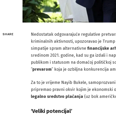
Nedostatak odgovarajuće regulative pretvara
SHARE
kriminalnih aktivnosti, upozoravao je Trump
simpatije spram alternativne
financijske
ar
sredinom 2021. godine, kad su ga izdali i napus
publikom i statusom na domaćoj političkoj s
“
prevarom
” koja je ozbiljna konkurencija a
Za to je vrijeme Nayib Bukele, samoprozvani 
pripremao pravni okvir kojim je ekonomski o
legalno
sredstvo
plaćanja
(uz bok američk
‘Veliki potencijal’