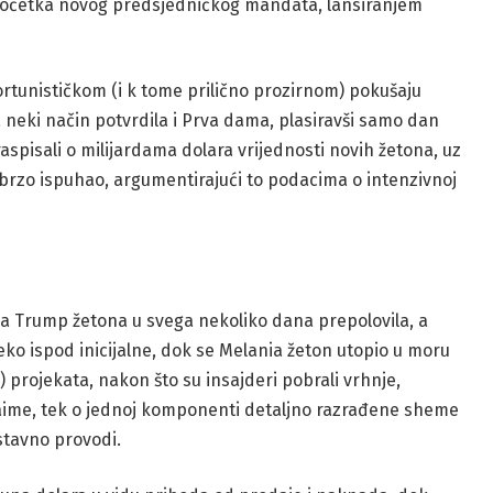
 početka novog predsjedničkog mandata, lansiranjem
portunističkom (i k tome prilično prozirnom) pokušaju
na neki način potvrdila i Prva dama, plasiravši samo dan
 raspisali o milijardama dolara vrijednosti novih žetona, uz
 brzo ispuhao, argumentirajući to podacima o intenzivnoj
ija Trump žetona u svega nekoliko dana prepolovila, a
aleko ispod inicijalne, dok se Melania žeton utopio u moru
) projekata, nakon što su insajderi pobrali vrhnje,
naime, tek o jednoj komponenti detaljno razrađene sheme
ustavno provodi.