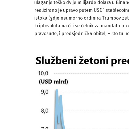
ulaganje teško dvije milijarde dolara u Binan
realizirano je upravo putem USD1 stablecoina 
istoka (gdje neumorno ordinira Trumpov ze
kriptovalutama čiji se čelnik za mandata p
pravosuđe, i predsjednička obitelj – što tu u