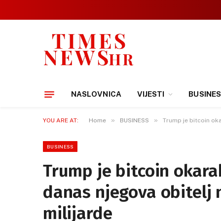
NASLOVNICA
VIJESTI
BUSINE
»
»
YOU ARE AT:
Home
BUSINESS
Trump je bitcoin oka
BUSINESS
Trump je bitcoin okarak
danas njegova obitelj
milijarde