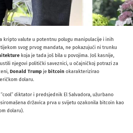
 kripto valute u potentnu polugu manipulacije i inih
 tijekom svog prvog mandata, ne pokazujući ni trunku
hitekture
koja je tada još bila u povojima. Još kasnije,
tili njegovi politički saveznici, u očajničkoj potrazi za
ceni,
Donald
Trump
je
bitcoin
okarakterizirao
meričkom dolaru.
“cool” diktator i predsjednik El Salvadora, užurbano
siromašena državica prva u svijetu ozakonila bitcoin kao
om dolaru).