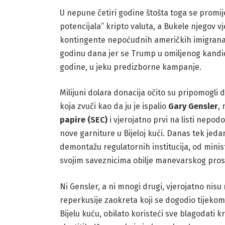
U nepune četiri godine štošta toga se promije
potencijala” kripto valuta, a Bukele njegov 
kontingente nepoćudnih američkih imigranata
godinu dana jer se Trump u omiljenog kandi
godine, u jeku predizborne kampanje.
Milijuni dolara donacija očito su pripomogli 
koja zvuči kao da ju je ispalio
Gary
Gensler
,
papire (SEC)
i vjerojatno prvi na listi nepodo
nove garniture u Bijeloj kući. Danas tek jeda
demontažu regulatornih institucija, od minist
svojim saveznicima obilje manevarskog pros
Ni Gensler, a ni mnogi drugi, vjerojatno nisu m
reperkusije zaokreta koji se dogodio tijekom
Bijelu kuću, obilato koristeći sve blagodati