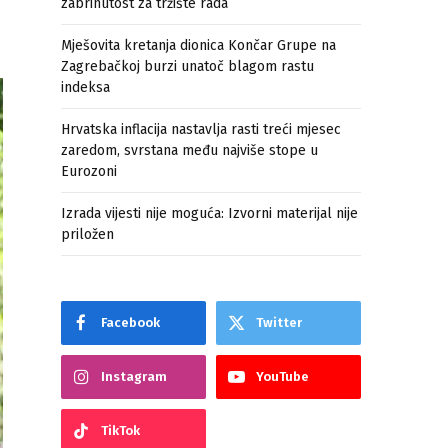
zabrinutost za tržište rada
Mješovita kretanja dionica Končar Grupe na
Zagrebačkoj burzi unatoč blagom rastu
indeksa
Hrvatska inflacija nastavlja rasti treći mjesec
zaredom, svrstana među najviše stope u
Eurozoni
Izrada vijesti nije moguća: Izvorni materijal nije
priložen
Facebook
Twitter
Instagram
YouTube
TikTok