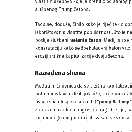
vlastitih džepova koje je krenulo od samog
službenog Trump žetona.
Tada se, doduše, činilo kako je riječ tek o o
iskorištavanja vlastite popularnosti, što je 
poslije službeni
Melania
žeton
. Mediji su se
konstataciju kako se špekulativni balon vrlo
eroziji tržišne kapitalizacije dvaju žetona.
Razrađena shema
Međutim, činjenica da se tržišna kapitalizac
potom nastavila kliziti još niže, s cijenom d
tisuća sličnih špekulativnih (
“pump & dump”
zapravo navodi na pogrešan trag. Riječ je, 
koja nudi golem potencijal i zasad se vrlo s