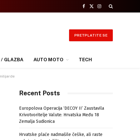
Facebook
X
Instagram
(Twitter)
PRETPLATITE SE
 / GLAZBA
AUTO MOTO
TECH
milijarde
Recent Posts
Europolova Operacija ‘DECOY II’ Zaustavila
Krivotvoritelje Valute: Hrvatska Među 18
Zemalja Sudionica
Hrvatske plaće nadmašile češke, ali raste