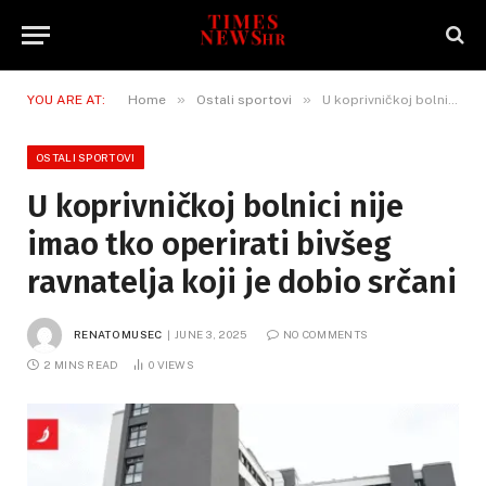
»
»
YOU ARE AT:
Home
Ostali sportovi
U koprivničkoj bolnici nije imao tko operirati bivšeg ravnatelja koji je dobio srčani
OSTALI SPORTOVI
U koprivničkoj bolnici nije
imao tko operirati bivšeg
ravnatelja koji je dobio srčani
RENATO MUSEC
JUNE 3, 2025
NO COMMENTS
2 MINS READ
0
VIEWS