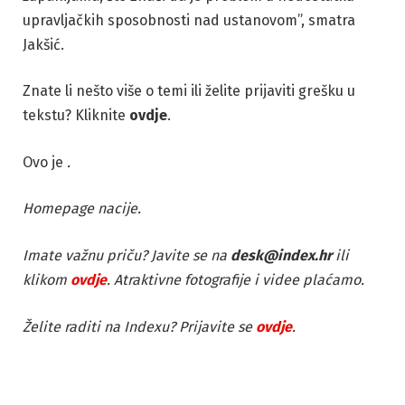
upravljačkih sposobnosti nad ustanovom”, smatra
Jakšić.
Znate li nešto više o temi ili želite prijaviti grešku u
tekstu? Kliknite
ovdje
.
Ovo je
.
Homepage nacije.
Imate važnu priču? Javite se na
desk@index.hr
ili
klikom
ovdje
. Atraktivne fotografije i videe plaćamo.
Želite raditi na Indexu? Prijavite se
ovdje
.