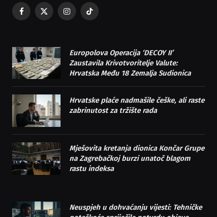
Facebook
X
Instagram
TikTok
(Twitter)
Europolova Operacija ‘DECOY II’
Zaustavila Krivotvoritelje Valute:
Hrvatska Među 18 Zemalja Sudionica
Hrvatske plaće nadmašile češke, ali raste
zabrinutost za tržište rada
Mješovita kretanja dionica Končar Grupe
na Zagrebačkoj burzi unatoč blagom
rastu indeksa
Neuspjeh u dohvaćanju vijesti: Tehničke