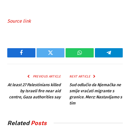
Source link
Facebook
Twitter
WhatsApp
Telegram
PREVIOUS ARTICLE
NEXT ARTICLE
At least 27 Palestinians killed
Sud odlučio da Njemačka ne
by Israeli fire near aid
smije vraćati migrante s
centre, Gaza authorities say
granice. Merz: Nastavljamo s
tim
Related
Posts