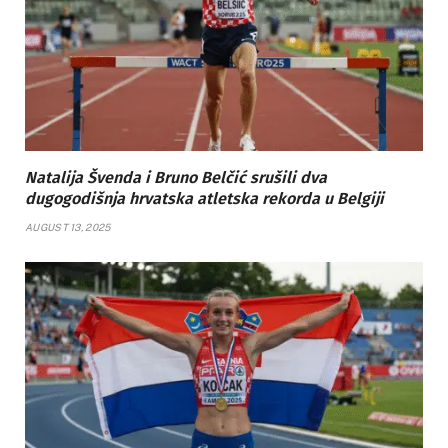
Natalija Švenda i Bruno Belčić srušili dva
dugogodišnja hrvatska atletska rekorda u Belgiji
AUGUST 13, 2025