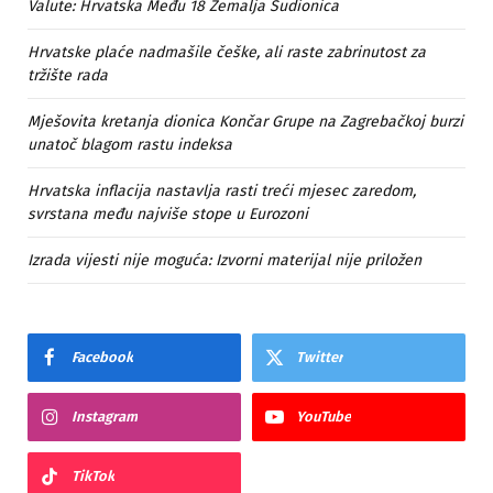
Valute: Hrvatska Među 18 Zemalja Sudionica
Hrvatske plaće nadmašile češke, ali raste zabrinutost za
tržište rada
Mješovita kretanja dionica Končar Grupe na Zagrebačkoj burzi
unatoč blagom rastu indeksa
Hrvatska inflacija nastavlja rasti treći mjesec zaredom,
svrstana među najviše stope u Eurozoni
Izrada vijesti nije moguća: Izvorni materijal nije priložen
Facebook
Twitter
Instagram
YouTube
TikTok