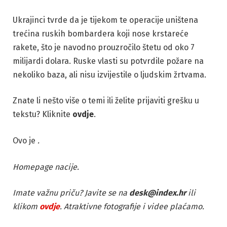
Ukrajinci tvrde da je tijekom te operacije uništena
trećina ruskih bombardera koji nose krstareće
rakete, što je navodno prouzročilo štetu od oko 7
milijardi dolara. Ruske vlasti su potvrdile požare na
nekoliko baza, ali nisu izvijestile o ljudskim žrtvama.
Znate li nešto više o temi ili želite prijaviti grešku u
tekstu? Kliknite
ovdje
.
Ovo je
.
Homepage nacije.
Imate važnu priču? Javite se na
desk@index.hr
ili
klikom
ovdje
. Atraktivne fotografije i videe plaćamo.