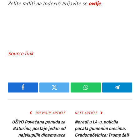
Želite raditi na Indexu? Prijavite se
ovdje
.
Source link
Facebook
Twitter
WhatsApp
Telegram
PREVIOUS ARTICLE
NEXT ARTICLE
UŽIVO Povećana ponuda za
Neredi u LA-u, policija
Baturinu, postaje jedan od
pucala gumenim mecima.
najskupljih dinamovaca
Gradonačelnica: Trump želi