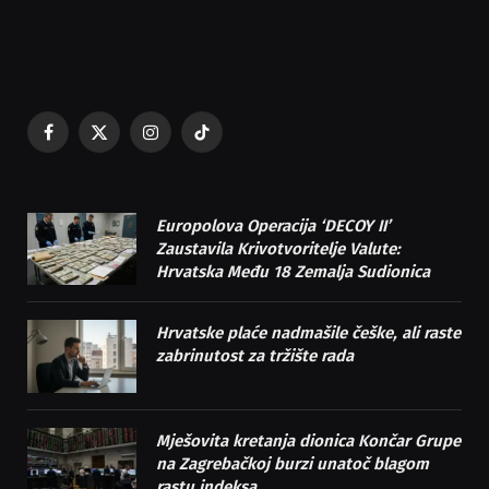
Facebook
X
Instagram
TikTok
(Twitter)
Europolova Operacija ‘DECOY II’
Zaustavila Krivotvoritelje Valute:
Hrvatska Među 18 Zemalja Sudionica
Hrvatske plaće nadmašile češke, ali raste
zabrinutost za tržište rada
Mješovita kretanja dionica Končar Grupe
na Zagrebačkoj burzi unatoč blagom
rastu indeksa