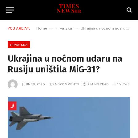
»
»
YOU ARE AT:
Home
Hrvatska
Ukrajina u noćnom udaru na Rusiju uništila MiG-31?
HRVATSKA
Ukrajina u noćnom udaru na
Rusiju uništila MiG-31?
JUNE 9, 2025
NO COMMENTS
2 MINS READ
1
VIEWS