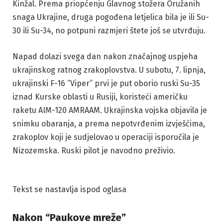
Kinžal. Prema priopćenju Glavnog stožera Oružanih
snaga Ukrajine, druga pogođena letjelica bila je ili Su-
30 ili Su-34, no potpuni razmjeri štete još se utvrđuju.
Napad dolazi svega dan nakon značajnog uspjeha
ukrajinskog ratnog zrakoplovstva. U subotu, 7. lipnja,
ukrajinski F-16 “Viper” prvi je put oborio ruski Su-35
iznad Kurske oblasti u Rusiji, koristeći američku
raketu AIM-120 AMRAAM. Ukrajinska vojska objavila je
snimku obaranja, a prema nepotvrđenim izvješćima,
zrakoplov koji je sudjelovao u operaciji isporučila je
Nizozemska. Ruski pilot je navodno preživio.
Tekst se nastavlja ispod oglasa
Nakon “Paukove mreže”