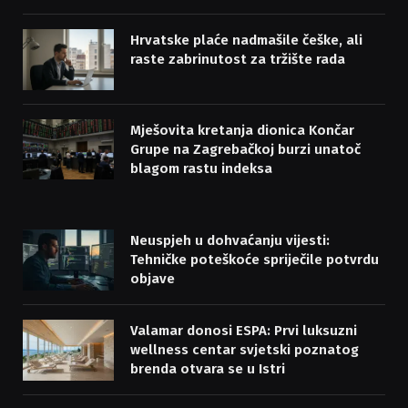
Hrvatske plaće nadmašile češke, ali
raste zabrinutost za tržište rada
Mješovita kretanja dionica Končar
Grupe na Zagrebačkoj burzi unatoč
blagom rastu indeksa
Neuspjeh u dohvaćanju vijesti:
Tehničke poteškoće spriječile potvrdu
objave
Valamar donosi ESPA: Prvi luksuzni
wellness centar svjetski poznatog
brenda otvara se u Istri