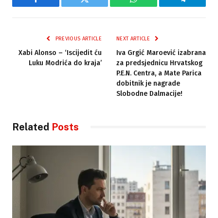
Facebook
Twitter
WhatsApp
Telegram
PREVIOUS ARTICLE
NEXT ARTICLE
Xabi Alonso – ‘Iscijedit ću
Iva Grgić Maroević izabrana
Luku Modrića do kraja’
za predsjednicu Hrvatskog
P.E.N. Centra, a Mate Parica
dobitnik je nagrade
Slobodne Dalmacije!
Related
Posts