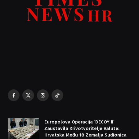
Facebook
X
Instagram
TikTok
(Twitter)
Europolova Operacija ‘DECOY II’
Zaustavila Krivotvoritelje Valute:
Hrvatska Među 18 Zemalja Sudionica