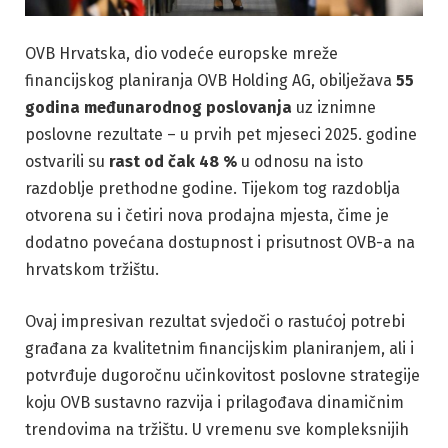
OVB Hrvatska, dio vodeće europske mreže
financijskog planiranja OVB Holding AG, obilježava
55
godina međunarodnog poslovanja
uz iznimne
poslovne rezultate – u prvih pet mjeseci 2025. godine
ostvarili su
rast od čak 48 %
u odnosu na isto
razdoblje prethodne godine. Tijekom tog razdoblja
otvorena su i četiri nova prodajna mjesta, čime je
dodatno povećana dostupnost i prisutnost OVB-a na
hrvatskom tržištu.
Ovaj impresivan rezultat svjedoči o rastućoj potrebi
građana za kvalitetnim financijskim planiranjem, ali i
potvrđuje dugoročnu učinkovitost poslovne strategije
koju OVB sustavno razvija i prilagođava dinamičnim
trendovima na tržištu. U vremenu sve kompleksnijih