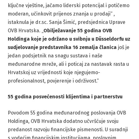
ključne vještine, jačamo liderski potencijal i potičemo
moderan, učinkovit prijenos znanja u prodaji“ ,
istaknula je dr.sc. Sanja Šimić, predsjednica Uprave
OVB Hrvatska. „
Obilježavanje 55 godina OVB
Holdinga koje je održano u svibnju u Düsseldorfu uz
sudjelovanje predstavnika 16 zemalja članica
još je
jedan podsjetnik na snagu sustava i naše
međunarodne mreže, ali i poticaj za nastavak rasta u
Hrvatskoj uz vrijednosti koje njegujemo-
profesionalnost, povjerenje i održivost.“
55 godina posvećenosti klijentima i partnerstvu
Povodom 55 godina međunarodnog poslovanja OVB
Holdinga, OVB Hrvatska dodatno učvršćuje svoju
predanost razvoju financijske pismenosti. U suradnji
s vodećim financijskim institucijama, poslovnim