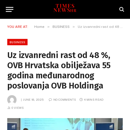
»
»
YOU ARE AT:
Home
BUSINESS
Uz izvanredni rast od 48 %, OVB Hrvatska obilježava 55 godina međunarodnog poslovanja OVB Holdinga
BUSINESS
Uz izvanredni rast od 48 %,
OVB Hrvatska obilježava 55
godina međunarodnog
poslovanja OVB Holdinga
JUNE 18, 2025
NO COMMENTS
4 MINS READ
0
VIEWS