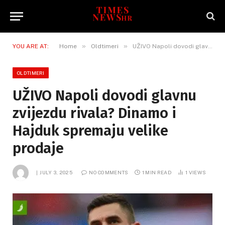
»
»
YOU ARE AT:
Home
Oldtimeri
UŽIVO Napoli dovodi glavnu zvijezdu rivala? Dinamo i Hajduk spremaju velike prodaje
OLDTIMERI
UŽIVO Napoli dovodi glavnu
zvijezdu rivala? Dinamo i
Hajduk spremaju velike
prodaje
JULY 3, 2025
NO COMMENTS
1 MIN READ
1
VIEWS