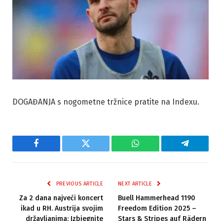
DOGAĐANJA s nogometne tržnice pratite na Indexu.
Facebook
Twitter
WhatsApp
Telegram
PREVIOUS ARTICLE
NEXT ARTICLE
Za 2 dana najveći koncert
Buell Hammerhead 1190
ikad u RH. Austrija svojim
Freedom Edition 2025 –
državljanima: Izbjegnite
Stars & Stripes auf Rädern