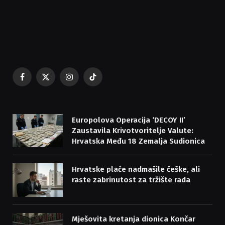
Facebook
X
Instagram
TikTok
(Twitter)
Europolova Operacija ‘DECOY II’
Zaustavila Krivotvoritelje Valute:
Hrvatska Među 18 Zemalja Sudionica
Hrvatske plaće nadmašile češke, ali
raste zabrinutost za tržište rada
Mješovita kretanja dionica Končar