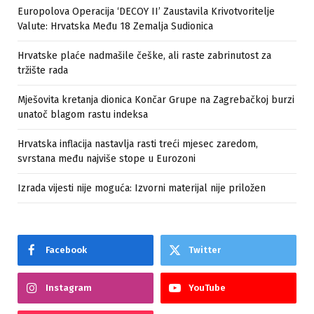
Europolova Operacija ‘DECOY II’ Zaustavila Krivotvoritelje
Valute: Hrvatska Među 18 Zemalja Sudionica
Hrvatske plaće nadmašile češke, ali raste zabrinutost za
tržište rada
Mješovita kretanja dionica Končar Grupe na Zagrebačkoj burzi
unatoč blagom rastu indeksa
Hrvatska inflacija nastavlja rasti treći mjesec zaredom,
svrstana među najviše stope u Eurozoni
Izrada vijesti nije moguća: Izvorni materijal nije priložen
Facebook
Twitter
Instagram
YouTube