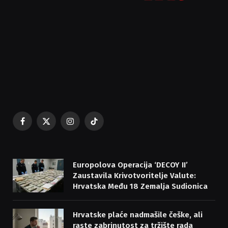
Facebook
X
Instagram
TikTok
(Twitter)
Europolova Operacija ‘DECOY II’
Zaustavila Krivotvoritelje Valute:
Hrvatska Među 18 Zemalja Sudionica
Hrvatske plaće nadmašile češke, ali
raste zabrinutost za tržište rada