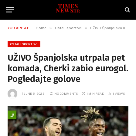
»
»
YOU ARE AT:
Home
Ostali sportovi
UŽIVO Španjolska utrpala pet komada, Cherki zabio eurogol. Pogledajte golove
OSTALI SPORTOVI
UŽIVO Španjolska utrpala pet
komada, Cherki zabio eurogol.
Pogledajte golove
JUNE 5, 2025
NO COMMENTS
1 MIN READ
1
VIEWS