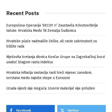
Recent Posts
Europolova Operacija ‘DECOY II’ Zaustavila Krivotvoritelje
Valute: Hrvatska Među 18 Zemalja Sudionica
Hrvatske plaće nadmašile češke, ali raste zabrinutost za
tržište rada
Mješovita kretanja dionica Končar Grupe na Zagrebačkoj burzi
unatoč blagom rastu indeksa
Hrvatska inflacija nastavlja rasti treći mjesec zaredom,
svrstana među najviše stope u Eurozoni
Izrada vijesti nije moguća: Izvorni materijal nije priložen
Facebook
Twitter