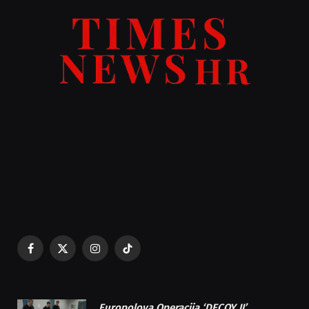
Facebook
X
Instagram
TikTok
(Twitter)
Europolova Operacija ‘DECOY II’