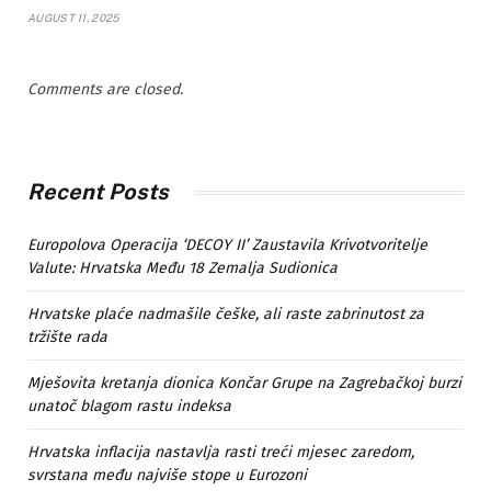
AUGUST 11, 2025
Comments are closed.
Recent Posts
Europolova Operacija ‘DECOY II’ Zaustavila Krivotvoritelje
Valute: Hrvatska Među 18 Zemalja Sudionica
Hrvatske plaće nadmašile češke, ali raste zabrinutost za
tržište rada
Mješovita kretanja dionica Končar Grupe na Zagrebačkoj burzi
unatoč blagom rastu indeksa
Hrvatska inflacija nastavlja rasti treći mjesec zaredom,
svrstana među najviše stope u Eurozoni