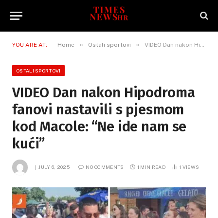
»
»
YOU ARE AT:
Home
Ostali sportovi
VIDEO Dan nakon Hipodroma fanovi nastavili s pjesmom kod Macole: “Ne ide nam se kući”
OSTALI SPORTOVI
VIDEO Dan nakon Hipodroma
fanovi nastavili s pjesmom
kod Macole: “Ne ide nam se
kući”
JULY 6, 2025
NO COMMENTS
1 MIN READ
1
VIEWS