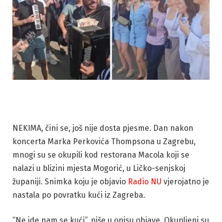
NEKIMA, čini se, još nije dosta pjesme. Dan nakon
koncerta Marka Perkovića Thompsona u Zagrebu,
mnogi su se okupili kod restorana Macola koji se
nalazi u blizini mjesta Mogorić, u Ličko-senjskoj
županiji. Snimka koju je objavio
Radio NU
vjerojatno je
nastala po povratku kući iz Zagreba.
“Ne ide nam se kući”, piše u opisu objave. Okupljeni su