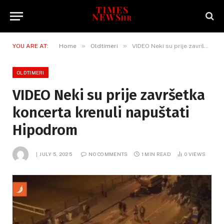
»
»
YOU ARE AT:
Home
Oldtimeri
VIDEO Neki su prije završetka koncerta krenuli napuštati Hipodrom
OLDTIMERI
VIDEO Neki su prije završetka
koncerta krenuli napuštati
Hipodrom
JULY 5, 2025
NO COMMENTS
1 MIN READ
0
VIEWS