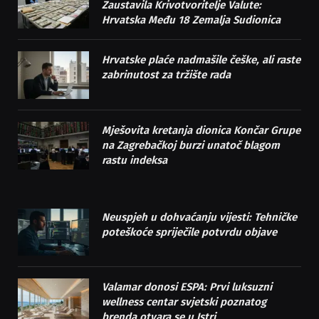
Zaustavila Krivotvoritelje Valute:
Hrvatska Među 18 Zemalja Sudionica
Hrvatske plaće nadmašile češke, ali raste
zabrinutost za tržište rada
Mješovita kretanja dionica Končar Grupe
na Zagrebačkoj burzi unatoč blagom
rastu indeksa
Neuspjeh u dohvaćanju vijesti: Tehničke
poteškoće spriječile potvrdu objave
Valamar donosi ESPA: Prvi luksuzni
wellness centar svjetski poznatog
brenda otvara se u Istri