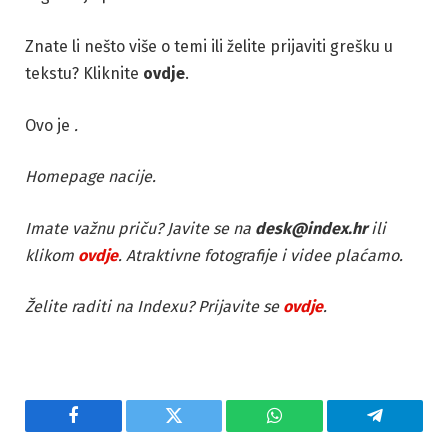
Znate li nešto više o temi ili želite prijaviti grešku u
tekstu? Kliknite
ovdje
.
Ovo je
.
Homepage nacije.
Imate važnu priču? Javite se na
desk@index.hr
ili
klikom
ovdje
. Atraktivne fotografije i videe plaćamo.
Želite raditi na Indexu? Prijavite se
ovdje
.
Facebook
Twitter
WhatsApp
Telegram