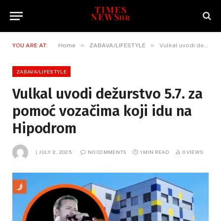
»
»
YOU ARE AT:
Home
ZABAVA/LIFESTYLE
Vulkal uvodi dežurstvo 5.7. za pomoć vozačima koji idu na Hipodrom
ZABAVA/LIFESTYLE
Vulkal uvodi dežurstvo 5.7. za
pomoć vozačima koji idu na
Hipodrom
JULY 2, 2025
NO COMMENTS
1 MIN READ
0
VIEWS