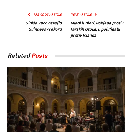
PREVIOUS ARTICLE
NEXT ARTICLE
Siniša Vuco osvojio
Mlađi juniori: Pobjeda protiv
Guinnesov rekord
Farskih Otoka, u polufinalu
protiv Islanda
Related
Posts