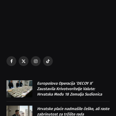
Facebook
X
Instagram
TikTok
(Twitter)
Europolova Operacija ‘DECOY II’
Zaustavila Krivotvoritelje Valute:
Hrvatska Među 18 Zemalja Sudionica
Hrvatske plaće nadmašile češke, ali raste
zabrinutost za tržište rada