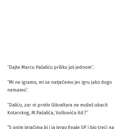
“Dajte Marcu Pašaliću priliku još jednom”.
“Mi ne igramo, mi se natječemo jer igru jako dugo
nemamo”.
“Daliću, zar ni protiv Gibraltara ne možeš ubacit
Kotarskog, M.Pašalića, Vuškovića itd.?”
“S onim igračima bi i ja igrao finale SP i bio treći na