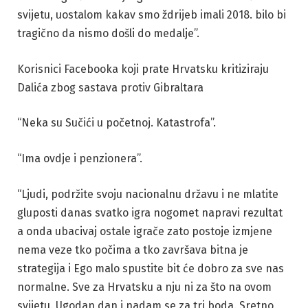
svijetu, uostalom kakav smo ždrijeb imali 2018. bilo bi
tragično da nismo došli do medalje”.
Korisnici Facebooka koji prate Hrvatsku kritiziraju
Dalića zbog sastava protiv Gibraltara
“Neka su Sučići u početnoj. Katastrofa”.
“Ima ovdje i penzionera”.
“Ljudi, podržite svoju nacionalnu državu i ne mlatite
gluposti danas svatko igra nogomet napravi rezultat
a onda ubacivaj ostale igrače zato postoje izmjene
nema veze tko počima a tko završava bitna je
strategija i Ego malo spustite bit će dobro za sve nas
normalne. Sve za Hrvatsku a nju ni za što na ovom
svijetu. Ugodan dan i nadam se za tri boda. Sretno