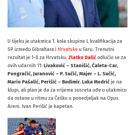
U tijeku je utakmica 1. kola skupine L kvalifikacija za
SP između Gibraltara i
Hrvatske
u Faru. Trenutni
rezultat je 1-0 za Hrvatsku.
Zlatko
Dalić
odlučio se za
ovih udarnih 11:
Livaković – Stanišić, Ćaleta-Car,
Pongračić, Juranović – P. Sučić, Majer – L. Sučić,
Mario Pašalić, Perišić – Budimir.
Luka Modrić
je na
klupi, ali plan je da za vrijeme susreta uđe u utakmicu
da ostane u ritmu za Češku u ponedjeljak na Opus
Areni. Ivan Perišić je kapetan.