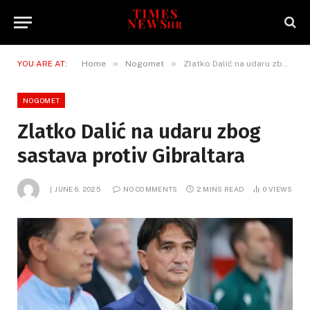
»
»
YOU ARE AT:
Home
Nogomet
Zlatko Dalić na udaru zbog sastava protiv Gibraltara
NOGOMET
Zlatko Dalić na udaru zbog
sastava protiv Gibraltara
JUNE 6, 2025
NO COMMENTS
2 MINS READ
0
VIEWS