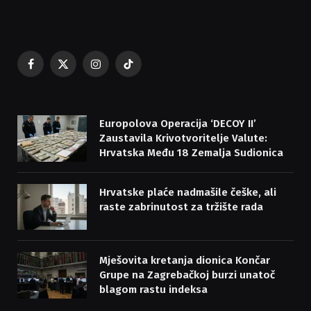
Facebook
X
Instagram
TikTok
(Twitter)
Europolova Operacija ‘DECOY II’
Zaustavila Krivotvoritelje Valute:
Hrvatska Među 18 Zemalja Sudionica
Hrvatske plaće nadmašile češke, ali
raste zabrinutost za tržište rada
Mješovita kretanja dionica Končar
Grupe na Zagrebačkoj burzi unatoč
blagom rastu indeksa