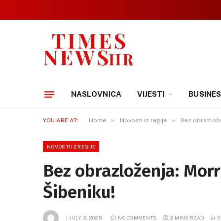
NASLOVNICA
VIJESTI
BUSINE
»
»
YOU ARE AT:
Home
Novosti iz regije
Bez obrazlože
NOVOSTI IZ REGIJE
Bez obrazloženja: Morr
Šibeniku!
JULY 3, 2025
NO COMMENTS
2 MINS READ