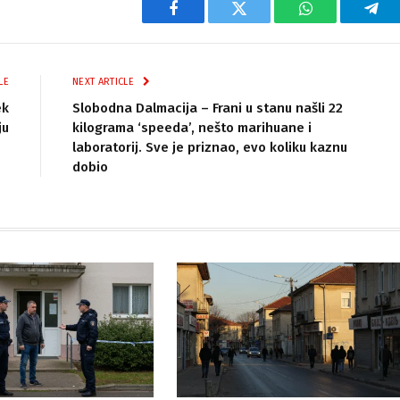
Facebook
Twitter
WhatsApp
Tel
LE
NEXT ARTICLE
ek
Slobodna Dalmacija – Frani u stanu našli 22
ju
kilograma ‘speeda’, nešto marihuane i
laboratorij. Sve je priznao, evo koliku kaznu
dobio