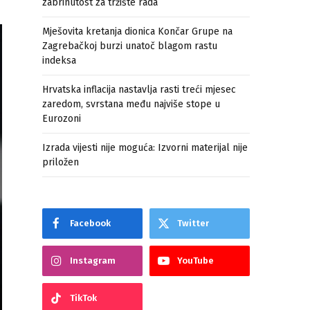
zabrinutost za tržište rada
Mješovita kretanja dionica Končar Grupe na
Zagrebačkoj burzi unatoč blagom rastu
indeksa
Hrvatska inflacija nastavlja rasti treći mjesec
zaredom, svrstana među najviše stope u
Eurozoni
Izrada vijesti nije moguća: Izvorni materijal nije
priložen
Facebook
Twitter
Instagram
YouTube
TikTok