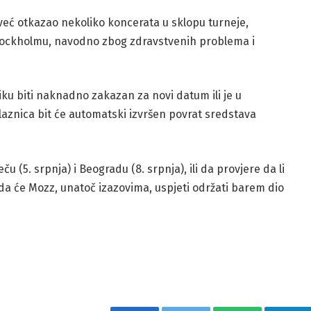
 već otkazao nekoliko koncerata u sklopu turneje,
i Stockholmu, navodno zbog zdravstvenih problema i
iku biti naknadno zakazan za novi datum ili je u
aznica bit će automatski izvršen povrat sredstava
u (5. srpnja) i Beogradu (8. srpnja), ili da provjere da li
a će Mozz, unatoč izazovima, uspjeti održati barem dio