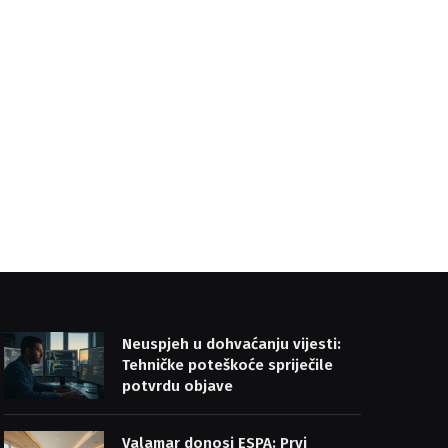
Neuspjeh u dohvaćanju vijesti:
Tehničke poteškoće spriječile
potvrdu objave
Valamar donosi ESPA: Prvi