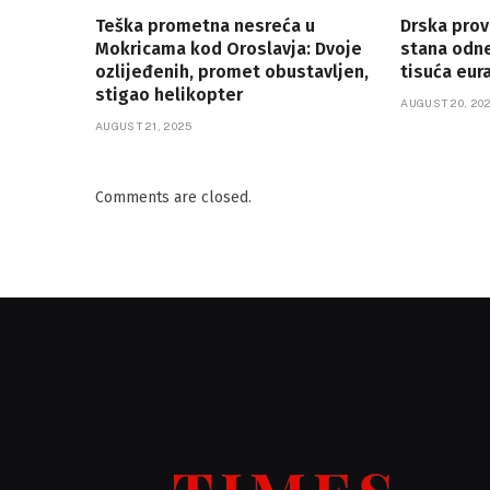
Teška prometna nesreća u
Drska prova
Mokricama kod Oroslavja: Dvoje
stana odn
ozlijeđenih, promet obustavljen,
tisuća eur
stigao helikopter
AUGUST 20, 20
AUGUST 21, 2025
Comments are closed.