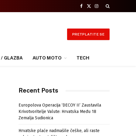
Facebook
X
Instagram
(Twitter)
PRETPLATITE SE
 / GLAZBA
AUTO MOTO
TECH
Recent Posts
Europolova Operacija ‘DECOY II’ Zaustavila
Krivotvoritelje Valute: Hrvatska Među 18
Zemalja Sudionica
Hrvatske plaće nadmašile češke, ali raste