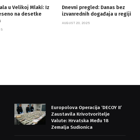
la u Velikoj Mlaki: Iz
Dnevni pregled: Danas bez
eseno na desetke
izvanrednih događaja u regiji
a
AUGUST 20, 2025
25
Europolova Operacija ‘DECOY II’
Zaustavila Krivotvoritelje
Valute: Hrvatska Među 18
Zemalja Sudionica