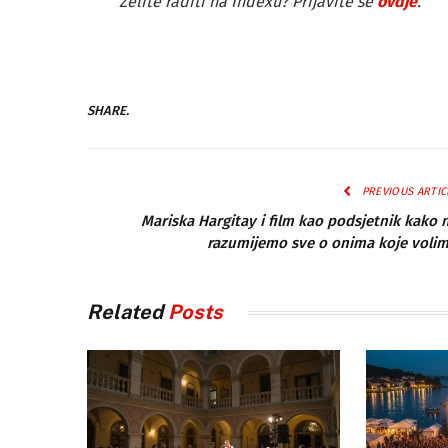
Želite raditi na Indexu? Prijavite se
ovdje
.
SHARE.
PREVIOUS ARTIC
Mariska Hargitay i film kao podsjetnik kako 
razumijemo sve o onima koje voli
Related
Posts