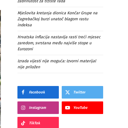
zabrinutost za tržište rada
Mješovita kretanja dionica Končar Grupe na
Zagrebačkoj burzi unatoč blagom rastu
indeksa
Hrvatska inflacija nastavlja rasti treći mjesec
zaredom, svrstana među najviše stope u
Eurozoni
Izrada vijesti nije moguća: Izvorni materijal
nije priložen
Facebook
Twitter
Instagram
YouTube
TikTok