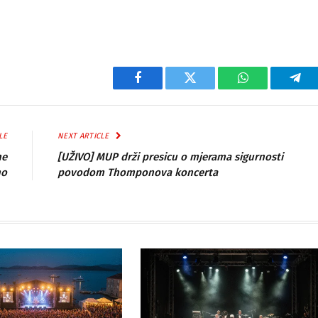
Facebook
Twitter
WhatsApp
Tel
LE
NEXT ARTICLE
ne
[UŽIVO] MUP drži presicu o mjerama sigurnosti
mo
povodom Thomponova koncerta