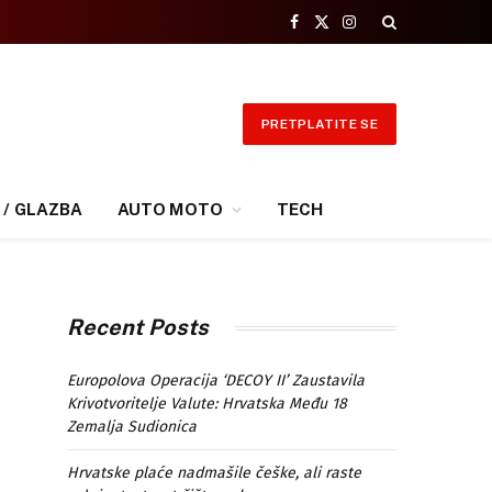
Facebook
X
Instagram
(Twitter)
PRETPLATITE SE
 / GLAZBA
AUTO MOTO
TECH
Recent Posts
Europolova Operacija ‘DECOY II’ Zaustavila
Krivotvoritelje Valute: Hrvatska Među 18
Zemalja Sudionica
Hrvatske plaće nadmašile češke, ali raste