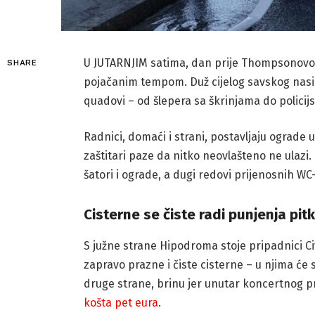
U JUTARNJIM satima, dan prije Thompsonovo
SHARE
pojačanim tempom. Duž cijelog savskog nasipa
quadovi – od šlepera sa škrinjama do policijs
Radnici, domaći i strani, postavljaju ograde uz
zaštitari paze da nitko neovlašteno ne ulazi.
šatori i ograde, a dugi redovi prijenosnih WC
Cisterne se čiste radi punjenja p
S južne strane Hipodroma stoje pripadnici Civ
zapravo prazne i čiste cisterne – u njima će 
druge strane, brinu jer unutar koncertnog pr
košta pet eura
.