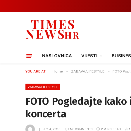
NASLOVNICA
VIJESTI
BUSINE
»
»
YOU ARE AT:
Home
ZABAVA/LIFESTYLE
FOTO Pogle
ZABAVA/LIFESTYLE
FOTO Pogledajte kako 
koncerta
JULY 4, 2025
NO COMMENTS
2 MINS READ