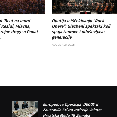
al ‘Beat na moru’
Opatija u iščekivanju “Rock
 Kesidi, Miacha,
Opere”: Glazbeni spektakl koji
brojne druge u Punat
spaja žanrove i oduševljava
generacije
5
AUGUST 20, 2025
Europolova Operacija ‘DECOY II’
Zaustavila Krivotvoritelje Valute:
Hrvatska Među 18 Zemalja