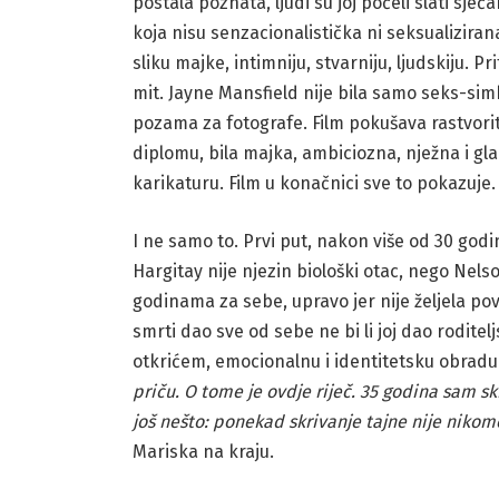
postala poznata, ljudi su joj počeli slati sje
koja nisu senzacionalistička ni seksualizirana
sliku majke, intimniju, stvarniju, ljudskiju. 
mit. Jayne Mansfield nije bila samo seks-si
pozama za fotografe. Film pokušava rastvoriti 
diplomu, bila majka, ambiciozna, nježna i gla
karikaturu. Film u konačnici sve to pokazuje.
I ne samo to. Prvi put, nakon više od 30 godi
Hargitay nije njezin biološki otac, nego Nelso
godinama za sebe, upravo jer nije željela pov
smrti dao sve od sebe ne bi li joj dao rodite
otkrićem, emocionalnu i identitetsku obrad
priču. O tome je ovdje riječ. 35 godina sam sk
još nešto: ponekad skrivanje tajne nije nikome
Mariska na kraju.