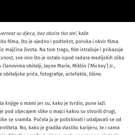
ornost su djeca, bez obzira tko ste’,
kaže
u filma, što je ujedno i podtekst, poruka i okvir filma.
 majčina života. Na tom tragu, film istražuje i prikazuje
snost, sve ono što je ostalo ispod radara medijskih slika
 članovima obitelji, Jayne Marie, Miklós (‘Mickey’) Jr.,
obiteljske priče, fotografije, artefakte, tišine.
ta knjige o mami jer su, kako je tvrdio, pune laži.
 je pod utjecajem slike o majci kakvu su stvorili drugi,
ike se sramila. Počela ju je potiskivati i udaljavati se od
dentiteta. No, kako je gradila vlastitu karijeru, te i sama