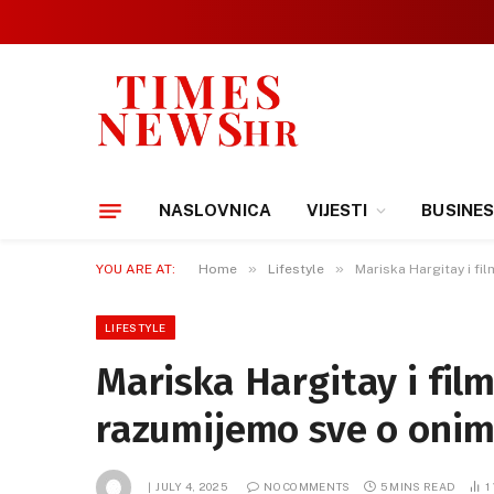
NASLOVNICA
VIJESTI
BUSINE
»
»
YOU ARE AT:
Home
Lifestyle
Mariska Hargitay i f
LIFESTYLE
Mariska Hargitay i fil
razumijemo sve o onim
JULY 4, 2025
NO COMMENTS
5 MINS READ
1