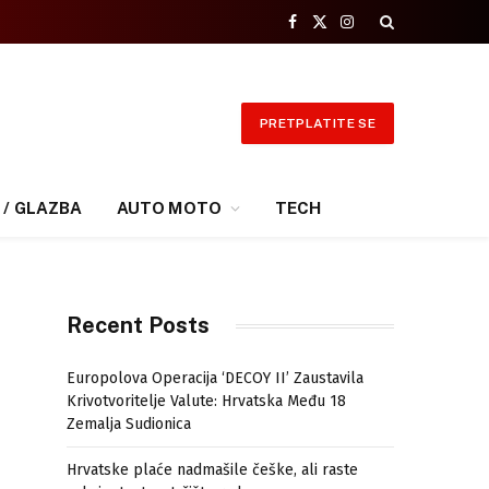
Facebook
X
Instagram
(Twitter)
PRETPLATITE SE
 / GLAZBA
AUTO MOTO
TECH
Recent Posts
Europolova Operacija ‘DECOY II’ Zaustavila
Krivotvoritelje Valute: Hrvatska Među 18
Zemalja Sudionica
Hrvatske plaće nadmašile češke, ali raste