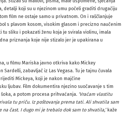
ćanja. Stizali su mailovi, pisma, male uspomene, sjećanja
, detalji koji su u njezinom umu počeli graditi drugačiju
Pritom film ne ostaje samo u privatnom. On i raščlanjuje
mbol s plavom kosom, visokim glasom i precizno naučenim
tu sliku i pokazati ženu koja je svirala violinu, imala
dna priznanja koje nije stizalo jer je upakirana u
na, u filmu Mariska javno otkriva kako Mickey
n Sardelli, zabavljač iz Las Vegasa. Tu je tajnu čuvala
rijediti Mickeya, koji je nakon majčine
ljsku ljubav. Film dokumentira njezino suočavanje s tim
u šoka, a potom procesa prihvaćanja.
‘Vraćam vlastitu
rivala tu priču. Iz poštovanja prema tati. Ali shvatila sam
 na čast. I dugo mi je trebalo dok sam to shvatila,’
kaže