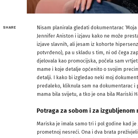
Nisam planirala gledati dokumentarac ‘Moja 
SHARE
Jennifer Aniston i izjavu kako ne može prestat
izjave slavnih, ali jesam iz kohorte hipersenz
potvrđeno), pa u skladu s tim, ni od čega zapl
djelovala kao promocijska, počela sam vrtjet
mame i koje detalje općenito o svojim precim
detalji. I kako bi izgledao neki moj dokument
predaleko, kliknula sam na dokumentarac i po
mama bila svijetu, a tko je ona bila Mariski Ha
Potraga za sobom i za izgubljeno
Mariska je imala samo tri i pol godine kad je
prometnoj nesreći. Ona i dva brata preživjel