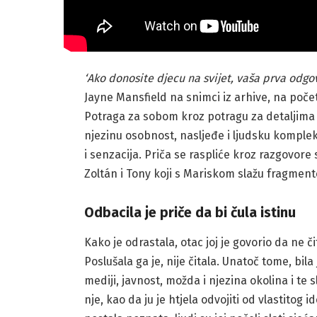
‘Ako donosite djecu na svijet, vaša prva odgov
Jayne Mansfield na snimci iz arhive, na početk
Potraga za sobom kroz potragu za detaljima iz
njezinu osobnost, nasljeđe i ljudsku komplek
i senzacija. Priča se raspliće kroz razgovore s
Zoltán i Tony koji s Mariskom slažu fragmente 
Odbacila je priče da bi čula istinu
Kako je odrastala, otac joj je govorio da ne či
Poslušala ga je, nije čitala. Unatoč tome, bila
mediji, javnost, možda i njezina okolina i te sl
nje, kao da ju je htjela odvojiti od vlastitog i