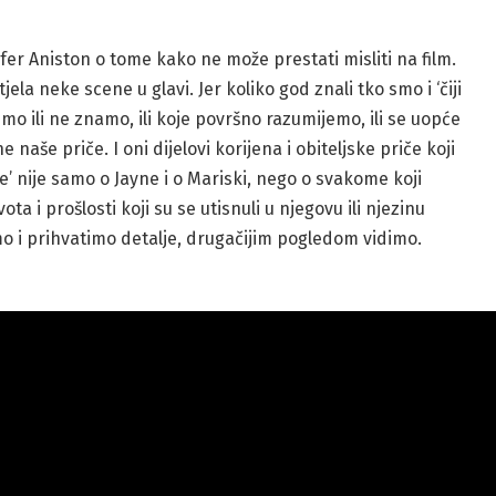
ifer Aniston o tome kako ne može prestati misliti na film.
ela neke scene u glavi. Jer koliko god znali tko smo i ‘čiji
imo ili ne znamo, ili koje površno razumijemo, ili se uopće
 naše priče. I oni dijelovi korijena i obiteljske priče koji
e’ nije samo o Jayne i o Mariski, nego o svakome koji
vota i prošlosti koji su se utisnuli u njegovu ili njezinu
imo i prihvatimo detalje, drugačijim pogledom vidimo.