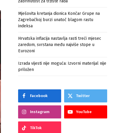
zabrinutost za tržište rada
Mješovita kretanja dionica Končar Grupe na
Zagrebačkoj burzi unatoč blagom rastu
indeksa
Hrvatska inflacija nastavlja rasti treći mjesec
zaredom, svrstana među najviše stope u
Eurozoni
Izrada vijesti nije moguća: Izvorni materijal nije
priložen
Facebook
Twitter
Instagram
YouTube
TikTok