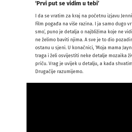
‘Prvi put se vidim u tebi’
I da se vratim za kraj na početnu izjavu Jenn
Film pogađa na više razina. I ja samo dugo vrtj
smo’, puno je detalja o najbližima koje ne vid
ne želimo baviti njima. A sve je to dio pozadine
ostanu u sjeni. U konačnici, ‘Moja mama Jayn
traga i želi osvijestiti neke detalje mozaika ži
priču. Vrag je uvijek u detalju, a kada shvat
Drugačije razumijemo.