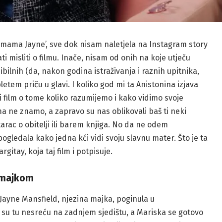
mama Jayne’, sve dok nisam naletjela na Instagram story
i misliti o filmu. Inače, nisam od onih na koje utječu
ibilnih (da, nakon godina istraživanja i raznih upitnika,
etem priču u glavi. I koliko god mi ta Anistonina izjava
i film o tome koliko razumijemo i kako vidimo svoje
a ne znamo, a zapravo su nas oblikovali baš ti neki
arac o obitelji ili barem knjiga. No da ne odem
gledala kako jedna kći vidi svoju slavnu mater. Što je ta
rgitay, koja taj film i potpisuje.
m majkom
 Jayne Mansfield, njezina majka, poginula u
i su tu nesreću na zadnjem sjedištu, a Mariska se gotovo