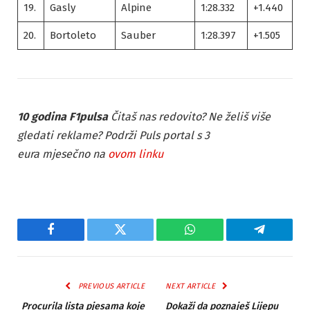
19.
Gasly
Alpine
1:28.332
+1.440
20.
Bortoleto
Sauber
1:28.397
+1.505
10 godina F1pulsa
Čitaš nas redovito? Ne želiš više
gledati reklame? Podrži Puls portal s 3
eura mjesečno na
ovom linku
Facebook
Twitter
WhatsApp
Telegram
PREVIOUS ARTICLE
NEXT ARTICLE
Procurila lista pjesama koje
Dokaži da poznaješ Lijepu