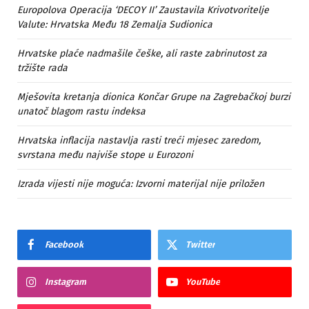
Europolova Operacija ‘DECOY II’ Zaustavila Krivotvoritelje
Valute: Hrvatska Među 18 Zemalja Sudionica
Hrvatske plaće nadmašile češke, ali raste zabrinutost za
tržište rada
Mješovita kretanja dionica Končar Grupe na Zagrebačkoj burzi
unatoč blagom rastu indeksa
Hrvatska inflacija nastavlja rasti treći mjesec zaredom,
svrstana među najviše stope u Eurozoni
Izrada vijesti nije moguća: Izvorni materijal nije priložen
Facebook
Twitter
Instagram
YouTube