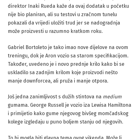
direktor Inaki Rueda kaže da ovaj dodatak u početku
nije bio planiran, ali su testovi u zračnom tunelu
pokazali da vrijedi uložiti trud jer se nadogradnja
može proizvesti u razumno kratkom roku.
Gabriel Bortoleto je tako imao nove dijelove na ovom
treningu, dok je Aron vozio sa starom specifikacijom.
Također, uvedeno je i novo prednje krilo kako bi se
uskladilo sa zadnjim krilom koje proizvodi nešto
manje downforcea, ali pruža i manje otpora.
Još jedna zanimljivost s dužih stintova na
medium
gumama. George Russell je vozio iza Lewisa Hamiltona
i primijetio kako gume njegovog bivšeg momčadskog
kolege izgledaju u puno boljem stanju od njegovih.
To bi mogla biti glavna tema ovog vikenda. Može li