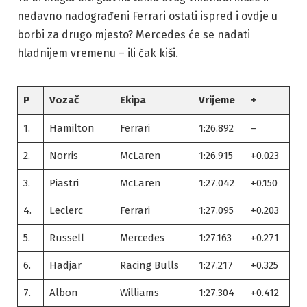
nedavno nadograđeni Ferrari ostati ispred i ovdje u
borbi za drugo mjesto? Mercedes će se nadati
hladnijem vremenu – ili čak kiši.
P
Vozač
Ekipa
Vrijeme
+
1.
Hamilton
Ferrari
1:26.892
–
2.
Norris
McLaren
1:26.915
+0.023
3.
Piastri
McLaren
1:27.042
+0.150
4.
Leclerc
Ferrari
1:27.095
+0.203
5.
Russell
Mercedes
1:27.163
+0.271
6.
Hadjar
Racing Bulls
1:27.217
+0.325
7.
Albon
Williams
1:27.304
+0.412