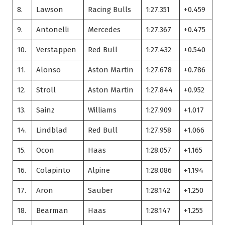
8.
Lawson
Racing Bulls
1:27.351
+0.459
9.
Antonelli
Mercedes
1:27.367
+0.475
10.
Verstappen
Red Bull
1:27.432
+0.540
11.
Alonso
Aston Martin
1:27.678
+0.786
12.
Stroll
Aston Martin
1:27.844
+0.952
13.
Sainz
Williams
1:27.909
+1.017
14.
Lindblad
Red Bull
1:27.958
+1.066
15.
Ocon
Haas
1:28.057
+1.165
16.
Colapinto
Alpine
1:28.086
+1.194
17.
Aron
Sauber
1:28.142
+1.250
18.
Bearman
Haas
1:28.147
+1.255