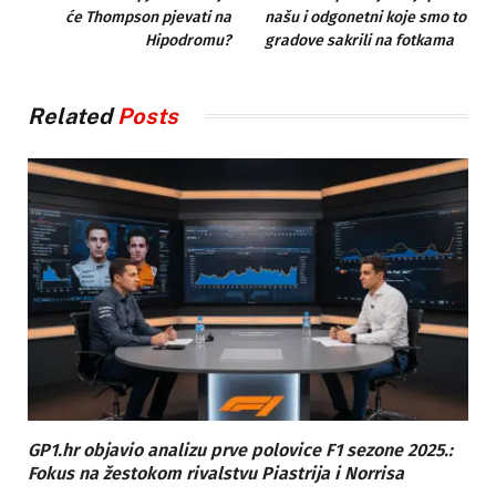
će Thompson pjevati na
našu i odgonetni koje smo to
Hipodromu?
gradove sakrili na fotkama
Related
Posts
GP1.hr objavio analizu prve polovice F1 sezone 2025.:
Fokus na žestokom rivalstvu Piastrija i Norrisa