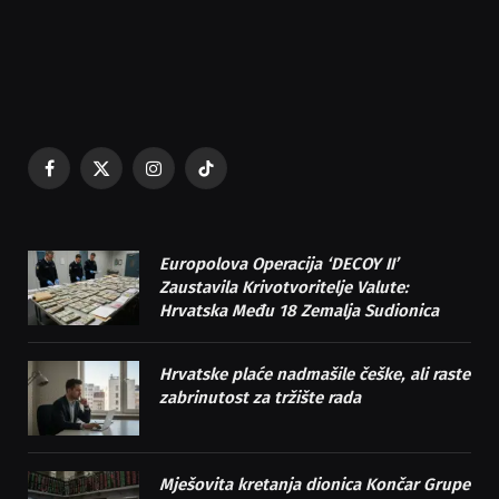
Facebook
X
Instagram
TikTok
(Twitter)
Europolova Operacija ‘DECOY II’
Zaustavila Krivotvoritelje Valute:
Hrvatska Među 18 Zemalja Sudionica
Hrvatske plaće nadmašile češke, ali raste
zabrinutost za tržište rada
Mješovita kretanja dionica Končar Grupe