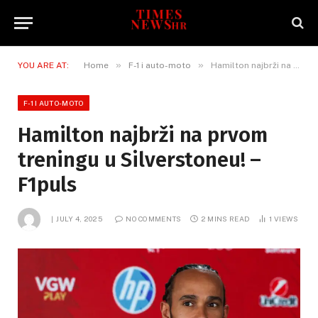
»
»
YOU ARE AT:
Home
F-1 i auto-moto
Hamilton najbrži na prvom treningu u Silverstoneu! – F1puls
F-1 I AUTO-MOTO
Hamilton najbrži na prvom
treningu u Silverstoneu! –
F1puls
JULY 4, 2025
NO COMMENTS
2 MINS READ
1
VIEWS