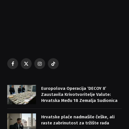
Facebook
X
Instagram
TikTok
(Twitter)
Europolova Operacija ‘DECOY II’
Zaustavila Krivotvoritelje Valute:
Hrvatska Među 18 Zemalja Sudionica
Hrvatske plaće nadmašile češke, ali
raste zabrinutost za tržište rada