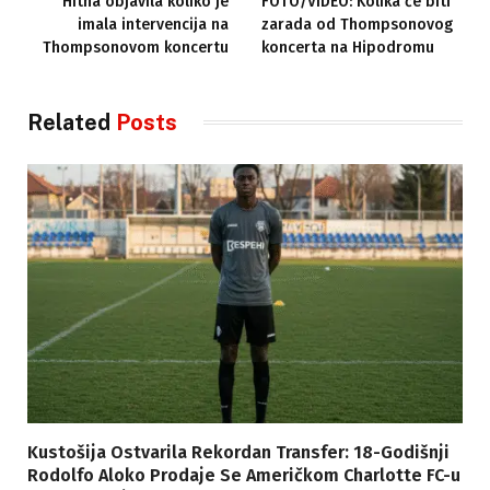
Hitna objavila koliko je
FOTO/VIDEO: Kolika će biti
imala intervencija na
zarada od Thompsonovog
Thompsonovom koncertu
koncerta na Hipodromu
Related
Posts
Kustošija Ostvarila Rekordan Transfer: 18-Godišnji
Rodolfo Aloko Prodaje Se Američkom Charlotte FC-u