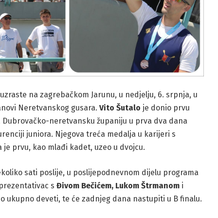
zraste na zagrebačkom Jarunu, u nedjelju, 6. srpnja, u
članovi Neretvanskog gusara.
Vito Šutalo
je donio prvu
za Dubrovačko-neretvansku županiju u prva dva dana
renciji juniora. Njegova treća medalja u karijeri s
 je prvu, kao mlađi kadet, uzeo u dvojcu.
ekoliko sati poslije, u poslijepodnevnom dijelu programa
prezentativac s
Đivom Bečićem, Lukom Štrmanom
i
bio ukupno deveti, te će zadnjeg dana nastupiti u B finalu.