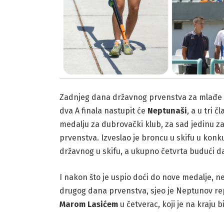
Zadnjeg dana državnog prvenstva za mlađe u
dva A finala nastupit će
Neptunaši
, a u tri 
medalju za dubrovački klub, za sad jedinu 
prvenstva. Izveslao je broncu u skifu u konku
državnog u skifu, a ukupno četvrta budući da
I nakon što je uspio doći do nove medalje, n
drugog dana prvenstva, sjeo je Neptunov re
Marom Lasićem
u četverac, koji je na kraju 