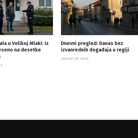
la u Velikoj Mlaki: Iz
Dnevni pregled: Danas bez
eseno na desetke
izvanrednih događaja u regiji
a
AUGUST 20, 2025
25