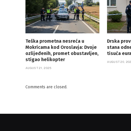
Teška prometna nesreća u
Drska prova
Mokricama kod Oroslavja: Dvoje
stana odn
ozlijeđenih, promet obustavljen,
tisuća eur
stigao helikopter
AUGUST 20, 20
AUGUST 21, 2025
Comments are closed.