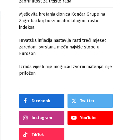
zabrinutost za tržište rada
Mješovita kretanja dionica Končar Grupe na
Zagrebačkoj burzi unatoč blagom rastu
indeksa
Hrvatska inflacija nastavlja rasti treći mjesec
zaredom, svrstana među najviše stope u
Eurozoni
Izrada vijesti nije moguća: Izvorni materijal nije
priložen
Facebook
Twitter
Instagram
YouTube
TikTok