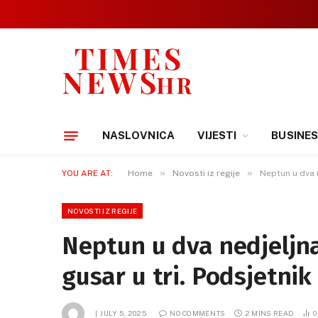
NASLOVNICA
VIJESTI
BUSINE
»
»
YOU ARE AT:
Home
Novosti iz regije
Neptun u dva n
NOVOSTI IZ REGIJE
Neptun u dva nedjeljna
gusar u tri. Podsjetnik
JULY 5, 2025
NO COMMENTS
2 MINS READ