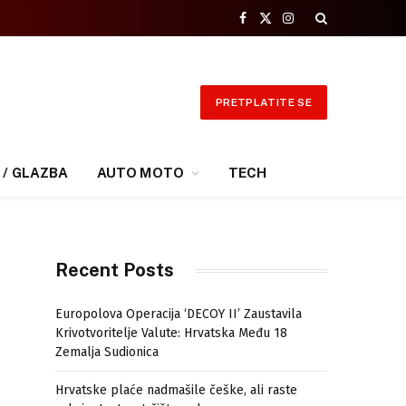
Facebook
X
Instagram
(Twitter)
PRETPLATITE SE
 / GLAZBA
AUTO MOTO
TECH
Recent Posts
Europolova Operacija ‘DECOY II’ Zaustavila
Krivotvoritelje Valute: Hrvatska Među 18
Zemalja Sudionica
Hrvatske plaće nadmašile češke, ali raste