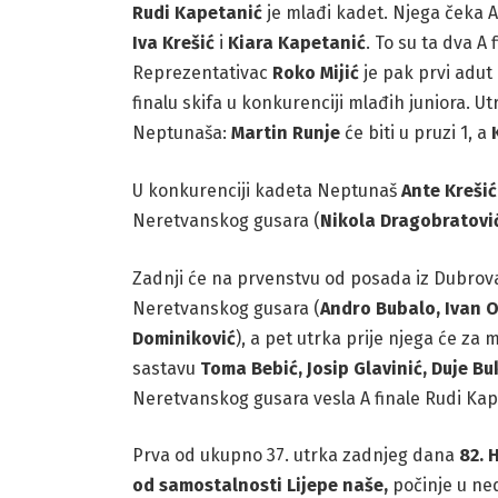
Rudi Kapetanić
je mlađi kadet. Njega čeka A
Iva Krešić
i
Kiara Kapetanić
. To su ta dva A
Reprezentativac
Roko Mijić
je pak prvi adut
finalu skifa u konkurenciji mlađih juniora. Utr
Neptunaša:
Martin Runje
će biti u pruzi 1, a
U konkurenciji kadeta Neptunaš
Ante Krešić
Neretvanskog gusara (
Nikola Dragobratovi
Zadnji će na prvenstvu od posada iz Dubrov
Neretvanskog gusara (
Andro Bubalo, Ivan 
Dominiković
), a pet utrka prije njega će za
sastavu
Toma Bebić, Josip Glavinić, Duje B
Neretvanskog gusara vesla A finale Rudi Ka
Prva od ukupno 37. utrka zadnjeg dana
82. 
od samostalnosti Lijepe naše,
počinje u nedj