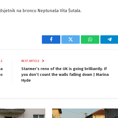
odsjetnik na broncu Neptunaša Vita Šutala.
Facebook
Twitter
WhatsApp
Tel
LE
NEXT ARTICLE
na
Starmer’s reno of the UK is going brilliantly. If
no
you don’t count the walls falling down | Marina
Hyde