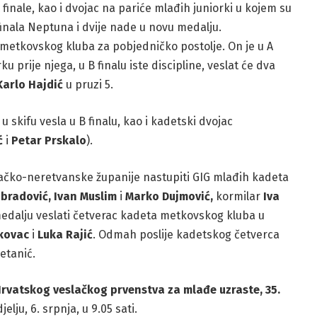
 finale, kao i dvojac na pariće mlađih juniorki u kojem su
 finala Neptuna i dvije nade u novu medalju.
 metkovskog kluba za pobjedničko postolje. On je u A
ku prije njega, u B finalu iste discipline, veslat će dva
Karlo Hajdić
u pruzi 5.
u skifu vesla u B finalu, kao i kadetski dvojac
ć
i
Petar Prskalo
).
ačko-neretvanske županije nastupiti GIG mlađih kadeta
Obradović, Ivan Muslim
i
Marko Dujmović,
kormilar
Iva
 medalju veslati četverac kadeta metkovskog kluba u
ukovac
i
Luka Rajić
. Odmah poslije kadetskog četverca
petanić.
Hrvatskog veslačkog prvenstva za mlađe uzraste, 35.
elju, 6. srpnja, u 9.05 sati.