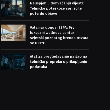
Neuspjeh u dohvaćanju vijesti:
Tehničke poteškoće spriječile
potvrdu objave
Valamar donosi ESPA: Prvi
luksuzni wellness centar
svjetski poznatog brenda otvara
se u Istri
Alat za pregledavanje naišao na
tehničku prepreku u prikupljanju
podataka