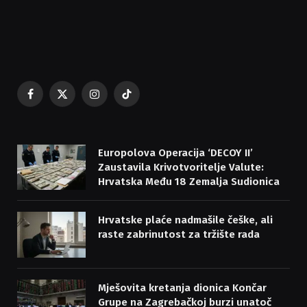
Facebook
X
Instagram
TikTok
(Twitter)
Europolova Operacija ‘DECOY II’
Zaustavila Krivotvoritelje Valute:
Hrvatska Među 18 Zemalja Sudionica
Hrvatske plaće nadmašile češke, ali
raste zabrinutost za tržište rada
Mješovita kretanja dionica Končar
Grupe na Zagrebačkoj burzi unatoč