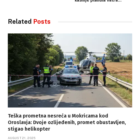
kasnije planula vatra…
Related
Posts
Teška prometna nesreća u Mokricama kod
Oroslavja: Dvoje ozlijeđenih, promet obustavljen,
stigao helikopter
AUGUST 21, 2025