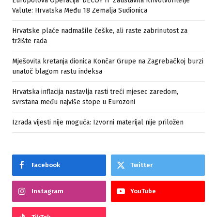
Europolova Operacija ‘DECOY II’ Zaustavila Krivotvoritelje
Valute: Hrvatska Među 18 Zemalja Sudionica
Hrvatske plaće nadmašile češke, ali raste zabrinutost za
tržište rada
Mješovita kretanja dionica Končar Grupe na Zagrebačkoj burzi
unatoč blagom rastu indeksa
Hrvatska inflacija nastavlja rasti treći mjesec zaredom,
svrstana među najviše stope u Eurozoni
Izrada vijesti nije moguća: Izvorni materijal nije priložen
Facebook
Twitter
Instagram
YouTube