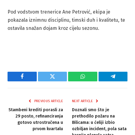
Pod vodstvom trenerice Ane Petrović, ekipa je
pokazala iznimnu disciplinu, timski duh i kvalitetu, te
ostavila snažan dojam kroz cijelu sezonu.
Facebook
Twitter
WhatsApp
Telegram
PREVIOUS ARTICLE
NEXT ARTICLE
Stambeni krediti porasli za
Doznali smo što je
29 posto, refinanciranja
prethodilo požaru na
gotovo utrostručena u
Bilicama: u ćeliji izbio
prvom kvartalu
ozbiljan incident, pola sata