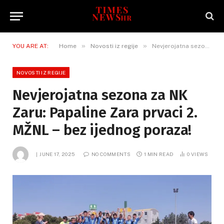
»
»
YOU ARE AT:
Home
Novosti iz regije
Nevjerojatna sezona za NK Zaru: Papaline Zara prvaci 2. MŽNL – bez ijednog poraza!
NOVOSTI IZ REGIJE
Nevjerojatna sezona za NK
Zaru: Papaline Zara prvaci 2.
MŽNL – bez ijednog poraza!
JUNE 17, 2025
NO COMMENTS
1 MIN READ
0
VIEWS