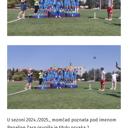
U sezoni 2024./2025., momčad poznata pod imenom
Papaline Zara osvojila je titulu prvaka 2.