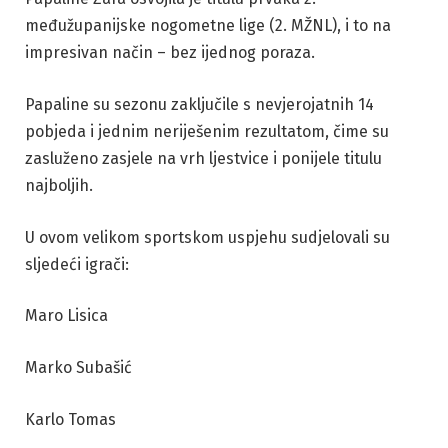
međužupanijske nogometne lige (2. MŽNL), i to na
impresivan način – bez ijednog poraza.
Papaline su sezonu zaključile s nevjerojatnih 14
pobjeda i jednim neriješenim rezultatom, čime su
zasluženo zasjele na vrh ljestvice i ponijele titulu
najboljih.
U ovom velikom sportskom uspjehu sudjelovali su
sljedeći igrači:
Maro Lisica
Marko Subašić
Karlo Tomas