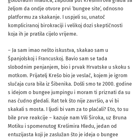
golobradih mladića, zaputila put Krešimirova grada sa
željom da ondje otvore prvi ‘bungee site‘, odnosno
platformu za skakanje. I uspjeli su, unatoč
kompliciranoj birokraciji i velikoj dozi skeptičnosti
koja ih je pratila cijelo vrijeme.
– Ja sam imao nešto iskustva, skakao sam u
Španjolskoj i Francuskoj. Bavio sam se tada
slobodnim penjanjem, bio i prvak Hrvatske u skoku s
motkom. Prijatelj Krešo bio je veslač, kojem je igrom
slučaja cura bila iz Šibenika. Došli smo te 2000. godine
s idejom o bungee jumpingu i moram ti priznati da su
nas čudno gledali. Rat tek što nije završio, a vi bi
skakali s mosta. I ljudi bi vam za to plaćali? Eto, to su
bile prve reakcije – kazuje nam Vili Široka, uz Bruna
Motiku i spomenutog Krešimira Hledu, jedan od
entuzijasta koji je zaslužan što je ideja o bungee