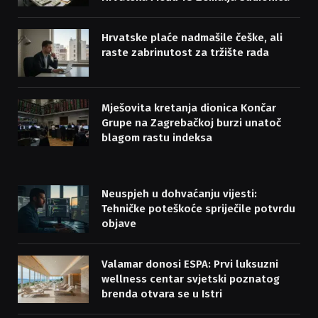
Hrvatske plaće nadmašile češke, ali
raste zabrinutost za tržište rada
Mješovita kretanja dionica Končar
Grupe na Zagrebačkoj burzi unatoč
blagom rastu indeksa
Neuspjeh u dohvaćanju vijesti:
Tehničke poteškoće spriječile potvrdu
objave
Valamar donosi ESPA: Prvi luksuzni
wellness centar svjetski poznatog
brenda otvara se u Istri