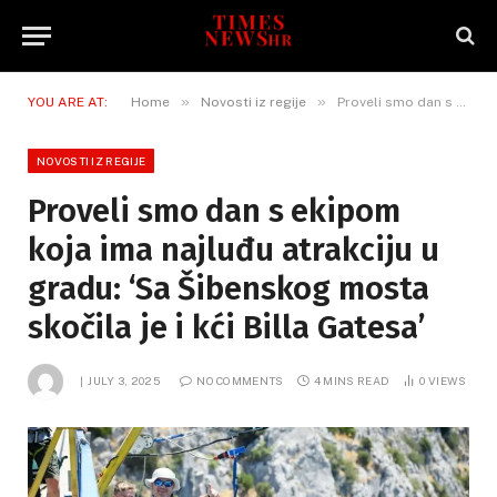
»
»
YOU ARE AT:
Home
Novosti iz regije
Proveli smo dan s ekipom koja ima najluđu atrakciju u gradu: ‘Sa Šibenskog mosta skočila je i kći Billa Gatesa’
NOVOSTI IZ REGIJE
Proveli smo dan s ekipom
koja ima najluđu atrakciju u
gradu: ‘Sa Šibenskog mosta
skočila je i kći Billa Gatesa’
JULY 3, 2025
NO COMMENTS
4 MINS READ
0
VIEWS