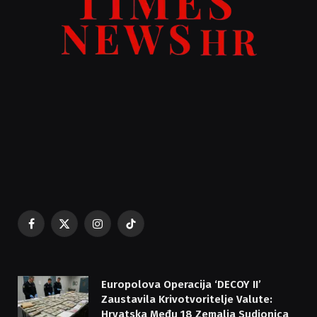
Facebook
X
Instagram
TikTok
(Twitter)
Europolova Operacija ‘DECOY II’
Zaustavila Krivotvoritelje Valute:
Hrvatska Među 18 Zemalja Sudionica