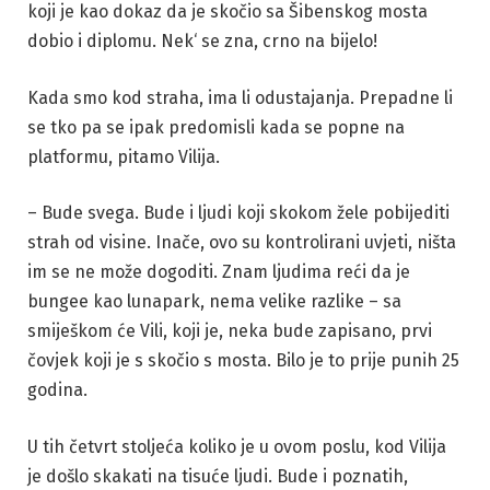
koji je kao dokaz da je skočio sa Šibenskog mosta
dobio i diplomu. Nek‘ se zna, crno na bijelo!
Kada smo kod straha, ima li odustajanja. Prepadne li
se tko pa se ipak predomisli kada se popne na
platformu, pitamo Vilija.
– Bude svega. Bude i ljudi koji skokom žele pobijediti
strah od visine. Inače, ovo su kontrolirani uvjeti, ništa
im se ne može dogoditi. Znam ljudima reći da je
bungee kao lunapark, nema velike razlike – sa
smiješkom će Vili, koji je, neka bude zapisano, prvi
čovjek koji je s skočio s mosta. Bilo je to prije punih 25
godina.
U tih četvrt stoljeća koliko je u ovom poslu, kod Vilija
je došlo skakati na tisuće ljudi. Bude i poznatih,