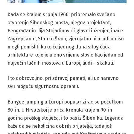
Kada se krajem srpnja 1966. pripremalo svečano
otvorenje Šibenskog mosta, njegov projektant,
Beograđanin Ilija Stojadinović i glavni inženjer, inače
Zagrepčanin, Stanko Šram, vjerojatno ni u ludilu nisu
mogli pomisliti kako će jednog dana s tog čuda
arhitekture koje je u ono vrijeme slovio kao jedan od
najvećih lučnih mostova u Europi, ljudi – skakati.
I to dobrovoljno, pri zdravoj pameti, ali uz naravno,
svu moguću sigurnosnu opremu.
Bungee jumping u Europi popularizirao se početkom
80-ih. U Hrvatskoj je priča krenula krajem 90-ih
godina prošlog stoljeća, i to baš iz Šibenika. Legenda
kaže da se nekolicina dobrih prijatelja, tada još