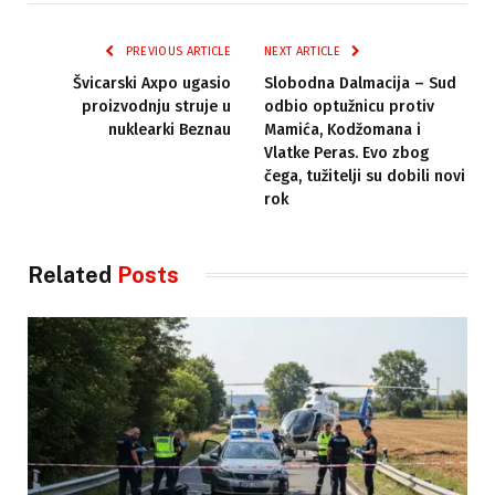
PREVIOUS ARTICLE
NEXT ARTICLE
Švicarski Axpo ugasio
Slobodna Dalmacija – Sud
proizvodnju struje u
odbio optužnicu protiv
nuklearki Beznau
Mamića, Kodžomana i
Vlatke Peras. Evo zbog
čega, tužitelji su dobili novi
rok
Related
Posts