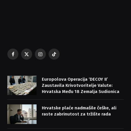
Facebook
X
Instagram
TikTok
(Twitter)
Europolova Operacija ‘DECOY II’
Zaustavila Krivotvoritelje Valute:
Hrvatska Među 18 Zemalja Sudionica
Hrvatske plaće nadmašile češke, ali
raste zabrinutost za tržište rada