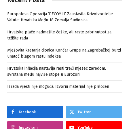
Europolova Operacija ‘DECOY II’ Zaustavila Krivotvoritelje
Valute: Hrvatska Među 18 Zemalja Sudionica
Hrvatske plaće nadmašile češke, ali raste zabrinutost za
tržište rada
Mješovita kretanja dionica Končar Grupe na Zagrebačkoj burzi
unatoč blagom rastu indeksa
Hrvatska inflacija nastavlja rasti treći mjesec zaredom,
svrstana među najviše stope u Eurozoni
Izrada vijesti nije moguća: Izvorni materijal nije priložen
Facebook
Twitter
Instagram
YouTube