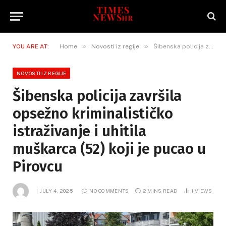
»
»
YOU ARE AT:
Home
Novosti iz regije
Šibenska policija završila opsežno kriminalističko istraživanje i uhitila muškarca (52) koji je pucao u Pirovcu
NOVOSTI IZ REGIJE
Šibenska policija završila
opsežno kriminalističko
istraživanje i uhitila
muškarca (52) koji je pucao u
Pirovcu
JULY 4, 2025
NO COMMENTS
2 MINS READ
1
VIEWS