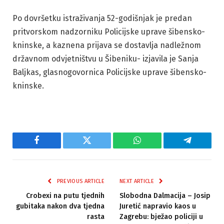
Po dovršetku istraživanja 52-godišnjak je predan
pritvorskom nadzorniku Policijske uprave šibensko-
kninske, a kaznena prijava se dostavlja nadležnom
državnom odvjetništvu u Šibeniku- izjavila je Sanja
Baljkas, glasnogovornica Policijske uprave šibensko-
kninske.
Facebook
Twitter
WhatsApp
Telegram
PREVIOUS ARTICLE
NEXT ARTICLE
Crobexi na putu tjednih
Slobodna Dalmacija – Josip
gubitaka nakon dva tjedna
Juretić napravio kaos u
rasta
Zagrebu: bježao policiji u