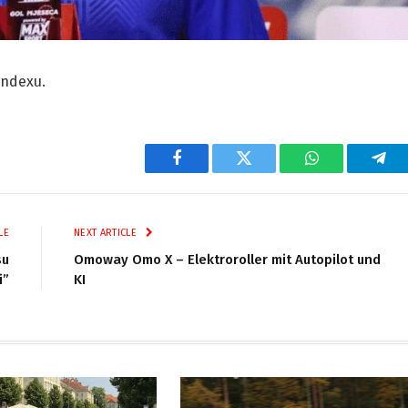
Indexu.
Facebook
Twitter
WhatsApp
Tel
LE
NEXT ARTICLE
su
Omoway Omo X – Elektroroller mit Autopilot und
i”
KI