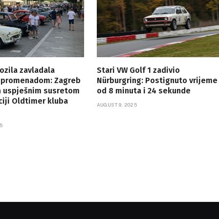
ozila zavladala
Stari VW Golf 1 zadivio
 promenadom: Zagreb
Nürburgring: Postignuto vrijeme
n uspješnim susretom
od 8 minuta i 24 sekunde
ciji Oldtimer kluba
AUGUST 9, 2025
5