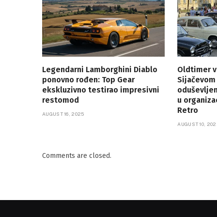
Legendarni Lamborghini Diablo
Oldtimer v
ponovno rođen: Top Gear
Sijačevom
ekskluzivno testirao impresivni
oduševlje
restomod
u organiza
Retro
AUGUST 16, 2025
AUGUST 10, 202
Comments are closed.