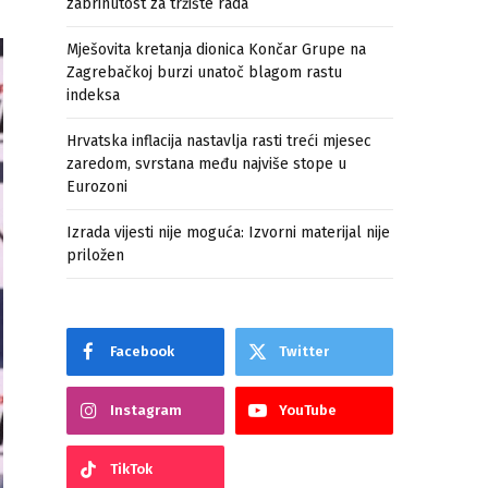
zabrinutost za tržište rada
Mješovita kretanja dionica Končar Grupe na
Zagrebačkoj burzi unatoč blagom rastu
indeksa
Hrvatska inflacija nastavlja rasti treći mjesec
zaredom, svrstana među najviše stope u
Eurozoni
Izrada vijesti nije moguća: Izvorni materijal nije
priložen
Facebook
Twitter
Instagram
YouTube
TikTok