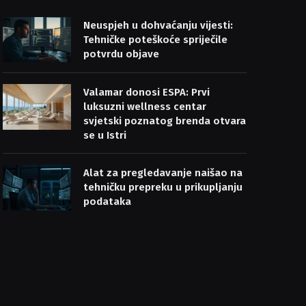
Neuspjeh u dohvaćanju vijesti:
Tehničke poteškoće spriječile
potvrdu objave
Valamar donosi ESPA: Prvi
luksuzni wellness centar
svjetski poznatog brenda otvara
se u Istri
Alat za pregledavanje naišao na
tehničku prepreku u prikupljanju
podataka