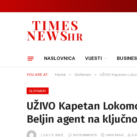
NASLOVNICA
VIJESTI
BUSINE
»
»
YOU ARE AT:
Home
Oldtimeri
UŽIVO Kapetan Lokom
OLDTIMERI
UŽIVO Kapetan Lokomo
Beljin agent na ključ
JULY 5, 2025
NO COMMENTS
1 MIN READ
0
V