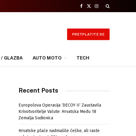
Facebook
X
Instagram
(Twitter)
PRETPLATITE SE
 / GLAZBA
AUTO MOTO
TECH
Recent Posts
Europolova Operacija ‘DECOY II’ Zaustavila
Krivotvoritelje Valute: Hrvatska Među 18
Zemalja Sudionica
Hrvatske plaće nadmašile češke, ali raste