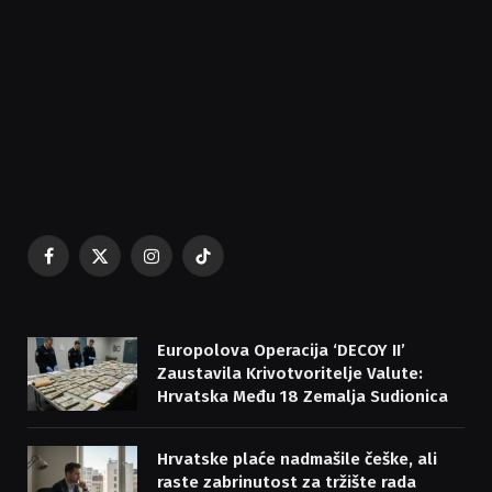
Facebook
X
Instagram
TikTok
(Twitter)
Europolova Operacija ‘DECOY II’
Zaustavila Krivotvoritelje Valute:
Hrvatska Među 18 Zemalja Sudionica
Hrvatske plaće nadmašile češke, ali
raste zabrinutost za tržište rada