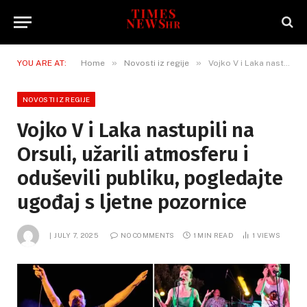
»
»
YOU ARE AT:
Home
Novosti iz regije
Vojko V i Laka nastupili na Orsuli, užarili atmosferu i oduševili publiku, pogledajte ugođaj s ljetne pozornice
NOVOSTI IZ REGIJE
Vojko V i Laka nastupili na
Orsuli, užarili atmosferu i
oduševili publiku, pogledajte
ugođaj s ljetne pozornice
JULY 7, 2025
NO COMMENTS
1 MIN READ
1
VIEWS