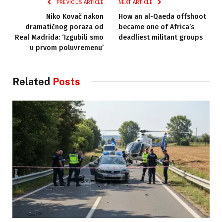
PREVIOUS ARTICLE
NEXT ARTICLE
Niko Kovač nakon
How an al-Qaeda offshoot
dramatičnog poraza od
became one of Africa’s
Real Madrida: ‘Izgubili smo
deadliest militant groups
u prvom poluvremenu’
Related
Posts